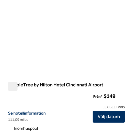
DoubleTree by Hilton Hotel Cincinnati Airport
DoubleTree by Hilton Hotel Cincinnati Airport
$149
Från*
FLEXIBELT PRIS
Visa hotelluppgifter för DoubleTree by Hilton Hotel Cincinnati Airpor
Se hotellinformation
Välj datum
111,09 miles
Inomhuspool