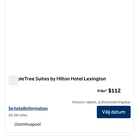
DoubleTree Suites by Hilton Hotel Lexington
DoubleTree Suites by Hilton Hotel Lexington
$112
Från*
Honors-rabatt, ej återbetalningsbar
Visa hotelluppgifter för DoubleTree Suites by Hilton Hotel Lexington
Se hotellinformation
Välj datum
56,38 miles
Utomhuspool
1
/
12
föregående bild
nästa b
1 av 12