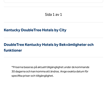
Föregående sida, 1 av 1
Nästa sida, 1 av 1
Sida
1 av 1
Sida 1 av 1
Kentucky DoubleTree Hotels by City
DoubleTree Kentucky Hotels by Bekvämligheter och
funktioner
*Priserna baseras på aktuell tillgänglighet under de kommande
30 dagarna och kan komma att ändras. Ange exakta datum för
specifika priser och tillgänglighet.