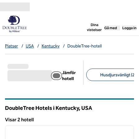
Gå vidare till innehållet
,
öppnar ny flik
Dina
Gå med
Logga in
vistelser
Platser
/
USA
/
Kentucky
/
DoubleTree-hotell
Jämför
Husdjursvänligt (2)
hotell
Föreslagna filter
DoubleTree Hotels i Kentucky, USA
Visar 2 hotell
1
/
12
Visar 2 hotell
föregående bild
nästa b
1 av 12