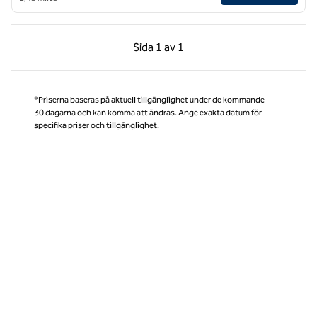
Föregående sida, 1 av 1
Nästa sida, 1 av 1
Sida
1 av 1
Sida 1 av 1
*Priserna baseras på aktuell tillgänglighet under de kommande
30 dagarna och kan komma att ändras. Ange exakta datum för
specifika priser och tillgänglighet.