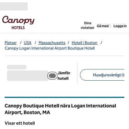
Gå vidare till innehållet
,
öppnar ny flik
Dina
Gå med
Logga in
vistelser
Platser
/
USA
/
Massachusetts
/
Hotell i Boston
/
Canopy Logan International Airport Boutique Hotell
Jämför
Husdjursvänligt (1)
hotell
Föreslagna filter
Canopy Boutique Hotell nära Logan International
Airport, Boston,
MA
Massachusetts
Visar ett hotell
Visar ett hotell