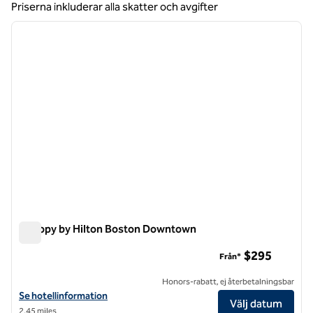
Priserna inkluderar alla skatter och avgifter
1
/
12
föregående bild
nästa b
1 av 12
Canopy by Hilton Boston Downtown
Canopy by Hilton Boston Downtown
$295
Från*
Honors-rabatt, ej återbetalningsbar
Visa hotelluppgifter för Canopy by Hilton Boston Downtown
Se hotellinformation
Välj datum
2,45 miles