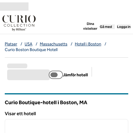
Gå vidare till innehållet
,
öppnar ny flik
Dina
Gå med
Logga in
vistelser
Platser
/
USA
/
Massachusetts
/
Hotell i Boston
/
Curio Boston Boutique Hotell
Jämför hotell
Föreslagna filter
Curio Boutique-hotell i Boston,
MA
Massachusetts
Visar ett hotell
1
/
12
Visar ett hotell
föregående bild
nästa b
1 av 12