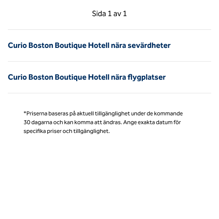
Föregående sida, 1 av 1
Nästa sida, 1 av 1
Sida
1 av 1
Sida 1 av 1
Curio Boston Boutique Hotell nära sevärdheter
Curio Boston Boutique Hotell nära flygplatser
*Priserna baseras på aktuell tillgänglighet under de kommande
30 dagarna och kan komma att ändras. Ange exakta datum för
specifika priser och tillgänglighet.