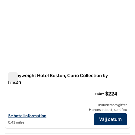
Pennyweight Hotel Boston, Curio Collection by
Hilton
Pennyweight Hotel Boston, Curio Collection by Hilton
$224
Från*
Inkluderar avgifter
Honors-rabatt, semiflex
Visa hotelluppgifter för Pennyweight Hotel Boston, Curio Collection 
Se hotellinformation
Välj datum
0,41 miles