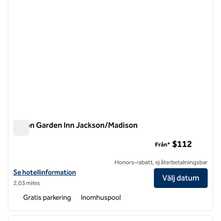
Hilton Garden Inn Jackson/Madison
Hilton Garden Inn Jackson/Madison
$112
Från*
Honors-rabatt, ej återbetalningsbar
Visa hotelluppgifter för Hilton Garden Inn Jackson/Madison
Se hotellinformation
Välj datum
2,03 miles
Gratis parkering
Inomhuspool
1
/
12
föregående bild
nästa b
1 av 12