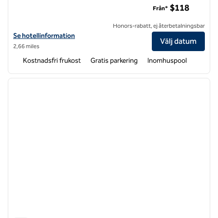
$118
Från*
Honors-rabatt, ej återbetalningsbar
Visa hotelluppgifter för Hampton Inn & Suites Jackson-Ridgeland
Se hotellinformation
Välj datum
2,66 miles
Kostnadsfri frukost
Gratis parkering
Inomhuspool
1
/
12
föregående bild
nästa b
1 av 12