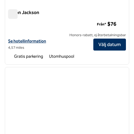
Hilton Jackson
Hilton Jackson
$76
Från*
Honors-rabatt, ej återbetalningsbar
Visa hotelluppgifter för Hilton Jackson
Se hotellinformation
Välj datum
4,57 miles
Gratis parkering
Utomhuspool
1
/
11
föregående bild
nästa b
1 av 11