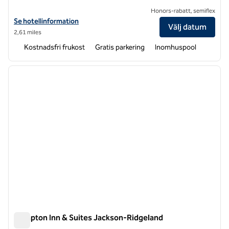
Honors-rabatt, semiflex
Visa hotelluppgifter för Embassy Suites by Hilton Jackson North Rid
Se hotellinformation
Välj datum
2,61 miles
Kostnadsfri frukost
Gratis parkering
Inomhuspool
1
/
12
föregående bild
nästa b
1 av 12
Hampton Inn & Suites Jackson-Ridgeland
Hampton Inn & Suites Jackson-Ridgeland