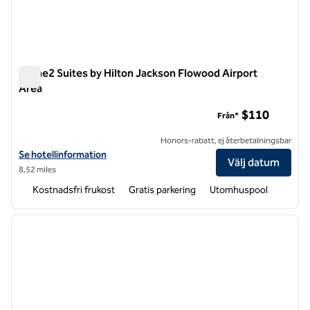
Home2 Suites by Hilton Jackson Flowood Airport
Area
Home2 Suites by Hilton Jackson Flowood Airport Area
$110
Från*
Honors-rabatt, ej återbetalningsbar
Visa hotelluppgifter för Home2 Suites by Hilton Jackson Flowood Air
Se hotellinformation
Välj datum
8,52 miles
Kostnadsfri frukost
Gratis parkering
Utomhuspool
1
/
12
föregående bild
nästa b
1 av 12