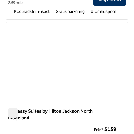
2,59 miles
Kostnadsfri frukost
Gratis parkering
Utomhuspool
1
/
12
föregående bild
nästa b
1 av 12
Embassy Suites by Hilton Jackson North
Ridgeland
Embassy Suites by Hilton Jackson North Ridgeland
$159
Från*