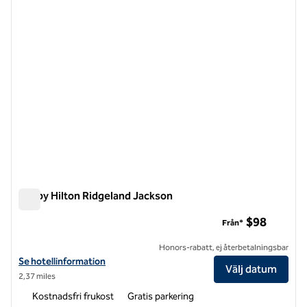
Tru by Hilton Ridgeland Jackson
Tru by Hilton Ridgeland Jackson
$98
Från*
Honors-rabatt, ej återbetalningsbar
Visa hotelluppgifter för Tru by Hilton Ridgeland Jackson
Se hotellinformation
Välj datum
2,37 miles
Kostnadsfri frukost
Gratis parkering