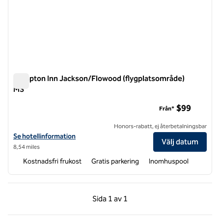
Hampton Inn Jackson/Flowood (flygplatsområde)
MS
Hampton Inn Jackson/Flowood (flygplatsområde) MS
$99
Från*
Honors-rabatt, ej återbetalningsbar
Visa hotelluppgifter för Hampton Inn Jackson/Flowood (flygplatsom
Se hotellinformation
Välj datum
8,54 miles
Kostnadsfri frukost
Gratis parkering
Inomhuspool
Föregående sida, 1 av 1
Nästa sida, 1 av 1
Sida
1 av 1
Sida 1 av 1