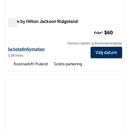
Spark by Hilton Jackson Ridgeland
Spark by Hilton Jackson Ridgeland
$60
Från*
Honors-rabatt, ej återbetalningsbar
Visa hotelluppgifter för Spark by Hilton Jackson Ridgeland
Se hotellinformation
Välj datum
5,98 miles
Kostnadsfri frukost
Gratis parkering
1
/
12
föregående bild
nästa b
1 av 12