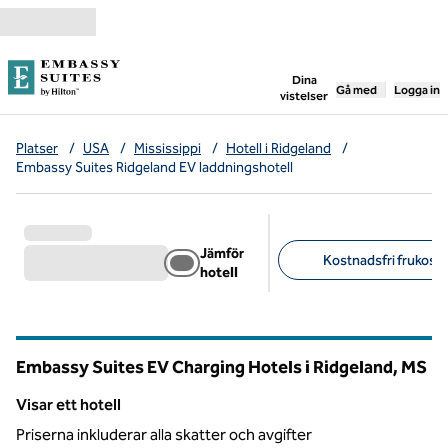
Gå vidare till innehållet
,
öppnar ny flik
Dina
Gå med
Logga in
vistelser
Platser
/
USA
/
Mississippi
/
Hotell i Ridgeland
/
Embassy Suites Ridgeland EV laddningshotell
Jämför
Kostnadsfri frukost (
hotell
Föreslagna filter
Embassy Suites EV Charging Hotels i Ridgeland,
MS
Mississippi
Visar ett hotell
Visar ett hotell
Priserna inkluderar alla skatter och avgifter
1
/
12