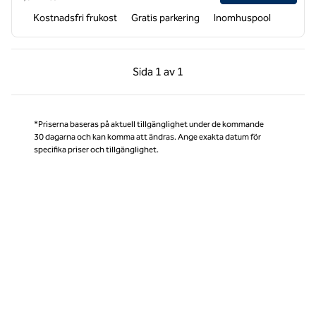
Kostnadsfri frukost
Gratis parkering
Inomhuspool
Föregående sida, 1 av 1
Nästa sida, 1 av 1
Sida
1 av 1
Sida 1 av 1
*Priserna baseras på aktuell tillgänglighet under de kommande
30 dagarna och kan komma att ändras. Ange exakta datum för
specifika priser och tillgänglighet.