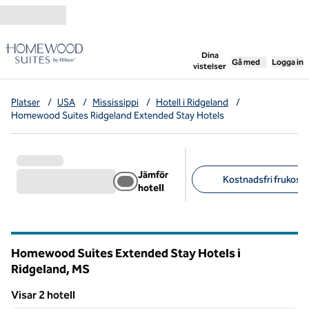
Gå vidare till innehållet
,
öppnar ny flik
Dina
Gå med
Logga in
vistelser
Platser
/
USA
/
Mississippi
/
Hotell i Ridgeland
/
Homewood Suites Ridgeland Extended Stay Hotels
Jämför
Kostnadsfri frukost (
hotell
Föreslagna filter
Homewood Suites Extended Stay Hotels i
Ridgeland,
MS
Mississippi
Visar 2 hotell
1
/
12
Visar 2 hotell