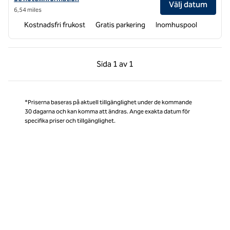
Välj datum
6,54 miles
Kostnadsfri frukost
Gratis parkering
Inomhuspool
Föregående sida, 1 av 1
Nästa sida, 1 av 1
Sida
1 av 1
Sida 1 av 1
*Priserna baseras på aktuell tillgänglighet under de kommande
30 dagarna och kan komma att ändras. Ange exakta datum för
specifika priser och tillgänglighet.