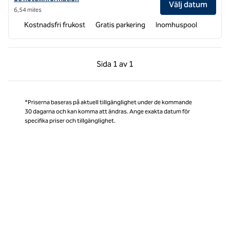
Välj datum
6,54 miles
Kostnadsfri frukost
Gratis parkering
Inomhuspool
Föregående sida, 1 av 1
Nästa sida, 1 av 1
Sida
1 av 1
Sida 1 av 1
*Priserna baseras på aktuell tillgänglighet under de kommande
30 dagarna och kan komma att ändras. Ange exakta datum för
specifika priser och tillgänglighet.