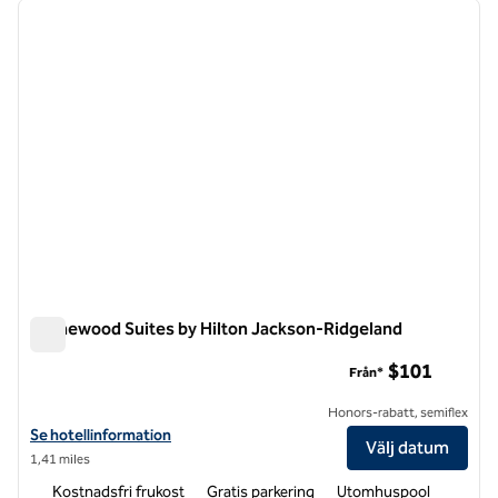
föregående bild
nästa b
1 av 12
Homewood Suites by Hilton Jackson-Ridgeland
Homewood Suites by Hilton Jackson-Ridgeland
$101
Från*
Honors-rabatt, semiflex
Visa hotelluppgifter för Homewood Suites by Hilton Jackson-Ridgel
Se hotellinformation
Välj datum
1,41 miles
Kostnadsfri frukost
Gratis parkering
Utomhuspool