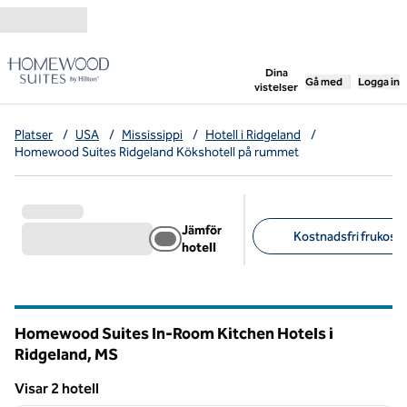
Gå vidare till innehållet
,
öppnar ny flik
Dina
Gå med
Logga in
vistelser
Platser
/
USA
/
Mississippi
/
Hotell i Ridgeland
/
Homewood Suites Ridgeland Kökshotell på rummet
Jämför
Kostnadsfri frukost (
hotell
Föreslagna filter
Homewood Suites In-Room Kitchen Hotels i
Ridgeland,
MS
Mississippi
Visar 2 hotell
1
/
12
Visar 2 hotell