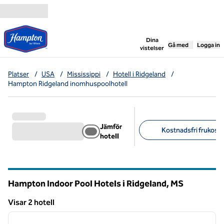
Gå vidare till innehållet
,
öppnar ny flik
Dina
Gå med
Logga in
vistelser
Platser
/
USA
/
Mississippi
/
Hotell i Ridgeland
/
Hampton Ridgeland inomhuspoolhotell
Jämför
Kostnadsfri frukost (
hotell
Föreslagna filter
Hampton Indoor Pool Hotels i Ridgeland,
MS
Mississippi
Visar 2 hotell
1
/
12
Visar 2 hotell
föregående bild
nästa b
1 av 12