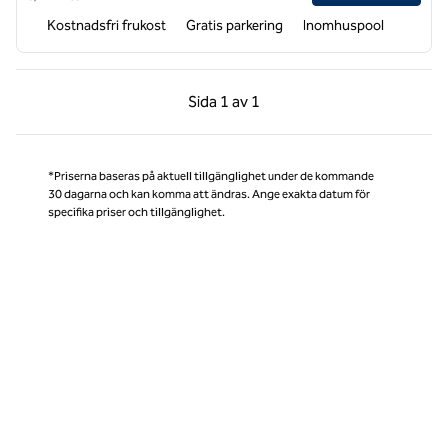
Kostnadsfri frukost
Gratis parkering
Inomhuspool
Föregående sida, 1 av 1
Nästa sida, 1 av 1
Sida
1 av 1
Sida 1 av 1
*Priserna baseras på aktuell tillgänglighet under de kommande
30 dagarna och kan komma att ändras. Ange exakta datum för
specifika priser och tillgänglighet.