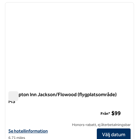
föregående bild
nästa b
1 av 12
Hampton Inn Jackson/Flowood (flygplatsområde)
MS
Hampton Inn Jackson/Flowood (flygplatsområde) MS
$99
Från*
Honors-rabatt, ej återbetalningsbar
Visa hotelluppgifter för Hampton Inn Jackson/Flowood (flygplatsom
Se hotellinformation
Välj datum
6,71 miles