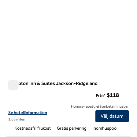
Hampton Inn & Suites Jackson-Ridgeland
Hampton Inn & Suites Jackson-Ridgeland
$118
Från*
Honors-rabatt, ej återbetalningsbar
Visa hotelluppgifter för Hampton Inn & Suites Jackson-Ridgeland
Se hotellinformation
Välj datum
1,68 miles
Kostnadsfri frukost
Gratis parkering
Inomhuspool
1
/
12