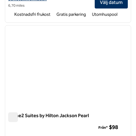
Välj datum
6,70 miles
Kostnadsfri frukost
Gratis parkering
Utomhuspool
1
/
12
föregående bild
nästa b
1 av 12
Home2 Suites by Hilton Jackson Pearl
Home2 Suites by Hilton Jackson Pearl
$98
Från*