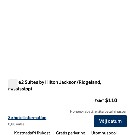
Home2 Suites by Hilton Jackson/Ridgeland,
Mississippi
Home2 Suites by Hilton Jackson/Ridgeland, Mississippi
$110
Från*
Honors-rabatt, ej återbetalningsbar
Visa hotelluppgifter för Home2 Suites by Hilton Jackson/Ridgeland,
Se hotellinformation
Välj datum
0,88 miles
Kostnadsfri frukost
Gratis parkering
Utomhuspool