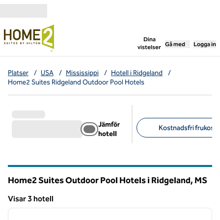
Gå vidare till innehållet
,
öppnar ny flik
Dina
Gå med
Logga in
vistelser
Platser
/
USA
/
Mississippi
/
Hotell i Ridgeland
/
Home2 Suites Ridgeland Outdoor Pool Hotels
Jämför
Kostnadsfri frukost (
hotell
Föreslagna filter
Home2 Suites Outdoor Pool Hotels i Ridgeland,
MS
Mississippi
Visar 3 hotell
1
/
12
Visar 3 hotell
föregående bild
nästa b
1 av 12