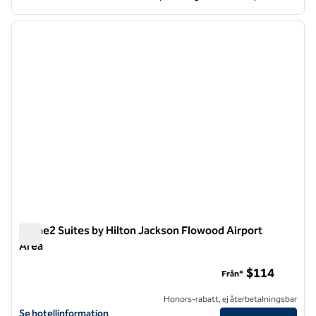
1
/
12
föregående bild
nästa b
1 av 12
Home2 Suites by Hilton Jackson Flowood Airport
Area
Home2 Suites by Hilton Jackson Flowood Airport Area
$114
Från*
Honors-rabatt, ej återbetalningsbar
Visa hotelluppgifter för Home2 Suites by Hilton Jackson Flowood Air
Se hotellinformation