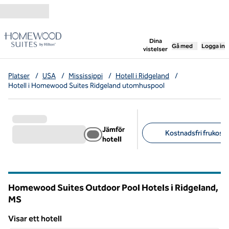
Gå vidare till innehållet
,
öppnar ny flik
Dina
Gå med
Logga in
vistelser
Platser
/
USA
/
Mississippi
/
Hotell i Ridgeland
/
Hotell i Homewood Suites Ridgeland utomhuspool
Jämför
Kostnadsfri frukost (
hotell
Föreslagna filter
Homewood Suites Outdoor Pool Hotels i Ridgeland,
MS
Mississippi
Visar ett hotell
1
/
12
Visar ett hotell