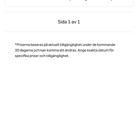
Föregående sida, 1 av 1
Nästa sida, 1 av 1
Sida
1 av 1
Sida 1 av 1
*Priserna baseras på aktuell tillgänglighet under de kommande
30 dagarna och kan komma att ändras. Ange exakta datum för
specifika priser och tillgänglighet.