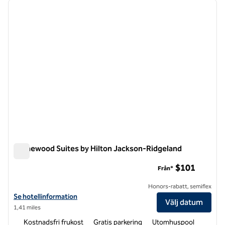
föregående bild
nästa b
1 av 12
Homewood Suites by Hilton Jackson-Ridgeland
Homewood Suites by Hilton Jackson-Ridgeland
$101
Från*
Honors-rabatt, semiflex
Visa hotelluppgifter för Homewood Suites by Hilton Jackson-Ridgel
Se hotellinformation
Välj datum
1,41 miles
Kostnadsfri frukost
Gratis parkering
Utomhuspool