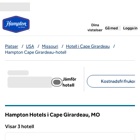
Gå vidare till innehållet
,
öppnar ny flik
Dina
Gå med
Logga in
vistelser
Platser
/
USA
/
Missouri
/
Hotell i Cape Girardeau
/
Hampton Cape Girardeau-hotell
Jämför
Kostnadsfri frukost (
hotell
Föreslagna filter
Hampton Hotels i Cape Girardeau,
MO
Missouri
Visar 3 hotell
1
/
12
Visar 3 hotell
föregående bild
nästa b
1 av 12