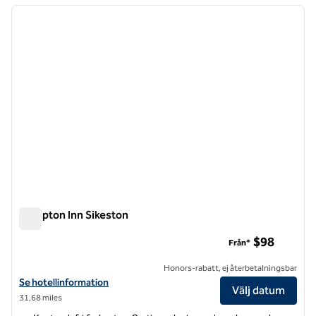
föregående bild
nästa b
1 av 12
Hampton Inn Sikeston
Hampton Inn Sikeston
$98
Från*
Honors-rabatt, ej återbetalningsbar
Visa hotelldetaljer för Hampton Inn Sikeston
Se hotellinformation
Välj datum
31,68 miles