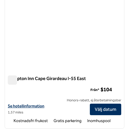
Hampton Inn Cape Girardeau I-55 East
Hampton Inn Cape Girardeau I-55 East
$104
Från*
Honors-rabatt, ej återbetalningsbar
Visa hotelldetaljer för Hampton Inn Cape Girardeau I-55 East
Se hotellinformation
Välj datum
1,57 miles
Kostnadsfri frukost
Gratis parkering
Inomhuspool
1
/
12