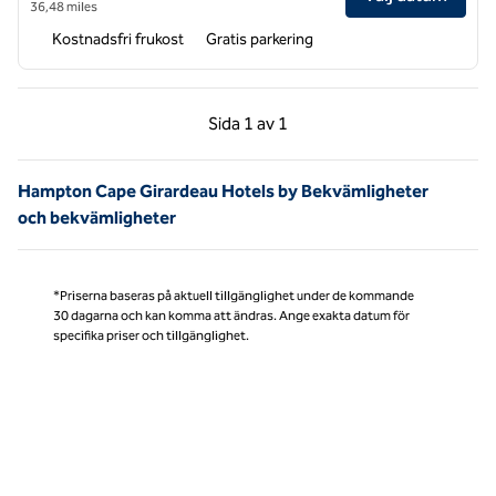
36,48 miles
Kostnadsfri frukost
Gratis parkering
Föregående sida, 1 av 1
Nästa sida, 1 av 1
Sida
1 av 1
Sida 1 av 1
Hampton Cape Girardeau Hotels by Bekvämligheter
och bekvämligheter
*Priserna baseras på aktuell tillgänglighet under de kommande
30 dagarna och kan komma att ändras. Ange exakta datum för
specifika priser och tillgänglighet.