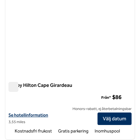
Tru by Hilton Cape Girardeau
Tru by Hilton Cape Girardeau
$86
Från*
Honors-rabatt, ej återbetalningsbar
Visa hotelluppgifter för Tru by Hilton Cape Girardeau
Se hotellinformation
Välj datum
3,55 miles
Kostnadsfri frukost
Gratis parkering
Inomhuspool