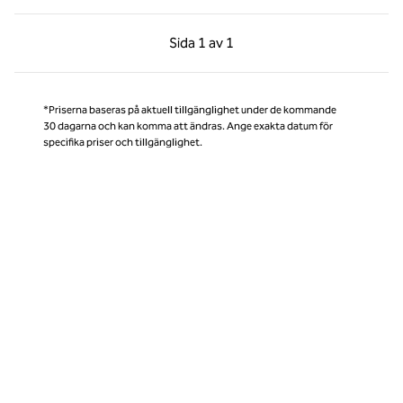
Föregående sida, 1 av 1
Nästa sida, 1 av 1
Sida
1 av 1
Sida 1 av 1
*Priserna baseras på aktuell tillgänglighet under de kommande
30 dagarna och kan komma att ändras. Ange exakta datum för
specifika priser och tillgänglighet.