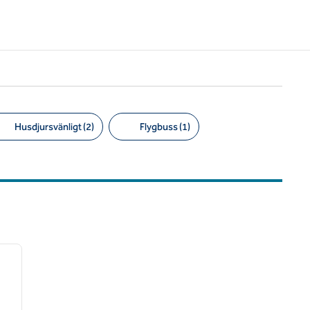
Husdjursvänligt (2)
Flygbuss (1)
/
12
nästa bild