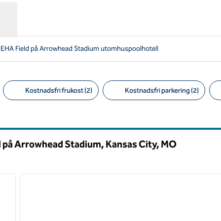
HA Field på Arrowhead Stadium utomhuspoolhotell
Kostnadsfri frukost (2)
Kostnadsfri parkering (2)
Föreslagna filter
 på Arrowhead Stadium, Kansas City,
MO
/
12
1
nästa bild
föregående bild
1 av 12