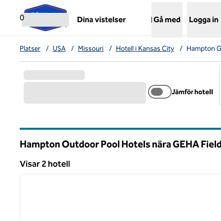
Gå vidare till innehållet
,
öppnar ny flik
0
Dina vistelser
Gå med
Logga in
Platser
/
USA
/
Missouri
/
Hotell i Kansas City
/
Hampton GE
Jämför hotell
Hampton Outdoor Pool Hotels nära GEHA Field
Missouri
Visar 2 hotell
1
Visar 2 hotell
föregående bild
1 av 12