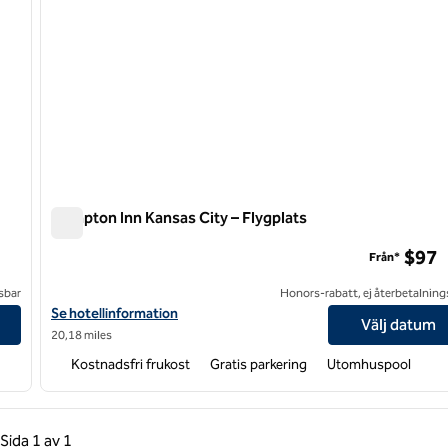
Hampton Inn Kansas City – Flygplats
Hampton Inn Kansas City – Flygplats
$97
Från*
sbar
Honors-rabatt, ej återbetalning
Visa hotelldetaljer för Hampton Inn Kansas City-Airport
Se hotellinformation
Välj datum
20,18 miles
Kostnadsfri frukost
Gratis parkering
Utomhuspool
gående sida, 1 av 1
Nästa sida, 1 av 1
Sida
1 av 1