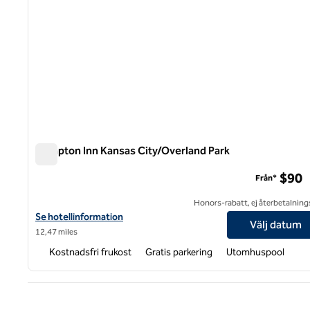
Hampton Inn Kansas City/Overland Park
Hampton Inn Kansas City/Overland Park
$90
Från*
Honors-rabatt, ej återbetalning
Visa hotelldetaljer för Hampton Inn Kansas City/Overland Park
Se hotellinformation
Välj datum
12,47 miles
Kostnadsfri frukost
Gratis parkering
Utomhuspool
Före