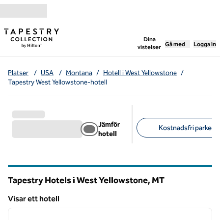
Gå vidare till innehållet
,
öppnar ny flik
Dina
Gå med
Logga in
vistelser
Platser
/
USA
/
Montana
/
Hotell i West Yellowstone
/
Tapestry West Yellowstone-hotell
Jämför
Kostnadsfri parkerin
hotell
Föreslagna filter
Tapestry Hotels i West Yellowstone,
MT
Montana
Visar ett hotell
1
/
12
Visar ett hotell
föregående bild
nästa b
1 av 12