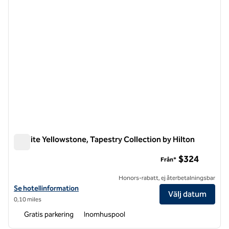
Starlite Yellowstone, Tapestry Collection by Hilton
Starlite Yellowstone, Tapestry Collection by Hilton
$324
Från*
Honors-rabatt, ej återbetalningsbar
Visa hotelluppgifter för Starlite Yellowstone, Tapestry Collection by 
Se hotellinformation
Välj datum
0,10 miles
Gratis parkering
Inomhuspool