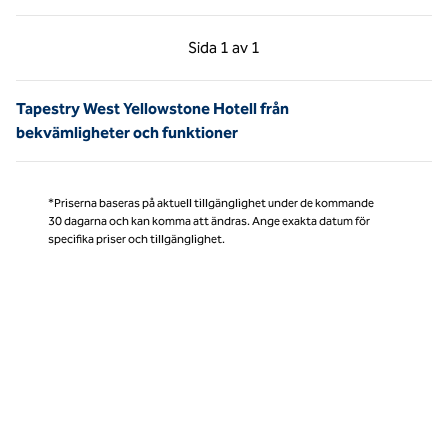
Föregående sida, 1 av 1
Nästa sida, 1 av 1
Sida
1 av 1
Sida 1 av 1
Tapestry West Yellowstone Hotell från
bekvämligheter och funktioner
*Priserna baseras på aktuell tillgänglighet under de kommande
30 dagarna och kan komma att ändras. Ange exakta datum för
specifika priser och tillgänglighet.