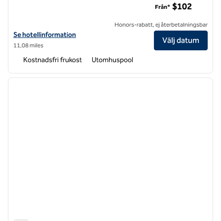
$102
Från*
Honors-rabatt, ej återbetalningsbar
Visa hotelluppgifter för Hampton Inn & Suites Las Vegas Convention
Se hotellinformation
Välj datum
11,08 miles
Kostnadsfri frukost
Utomhuspool
1
/
12
föregående bild
nästa b
1 av 12