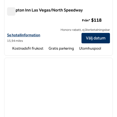
Hampton Inn Las Vegas/North Speedway
Hampton Inn Las Vegas/North Speedway
$118
Från*
Honors-rabatt, ej återbetalningsbar
Visa hotelldetaljer för Hampton Inn Las Vegas/North Speedway
Se hotellinformation
Välj datum
15,94 miles
Kostnadsfri frukost
Gratis parkering
Utomhuspool
1
/
12
föregående bild
nästa b
1 av 12