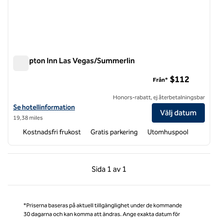
Hampton Inn Las Vegas/Summerlin
Hampton Inn Las Vegas/Summerlin
$112
Från*
Honors-rabatt, ej återbetalningsbar
Visa hotelldetaljer för Hampton Inn Las Vegas/Summerlin
Se hotellinformation
Välj datum
19,38 miles
Kostnadsfri frukost
Gratis parkering
Utomhuspool
Föregående sida, 1 av 1
Nästa sida, 1 av 1
Sida
1 av 1
Sida 1 av 1
*Priserna baseras på aktuell tillgänglighet under de kommande
30 dagarna och kan komma att ändras. Ange exakta datum för