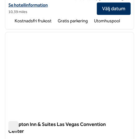
Visa hotelldetaljer för Hampton Inn Las Vegas Strip South
Se hotellinformation
Välj datum
10,39 miles
Kostnadsfri frukost
Gratis parkering
Utomhuspool
1
/
12
föregående bild
nästa b
1 av 12
Hampton Inn & Suites Las Vegas Convention
Center
Hampton Inn & Suites Las Vegas Convention Center