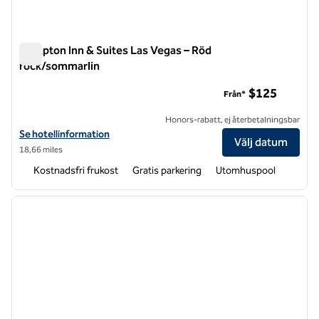
Hampton Inn & Suites Las Vegas – Röd
rock/sommarlin
Hampton Inn & Suites Las Vegas – Röd rock/sommarlin
$125
Från*
Honors-rabatt, ej återbetalningsbar
Visa hotelldetaljer för Hampton Inn & Suites Las Vegas-Red Rock/S
Se hotellinformation
Välj datum
18,66 miles
Kostnadsfri frukost
Gratis parkering
Utomhuspool
1
/
12
föregående bild
nästa b
1 av 12