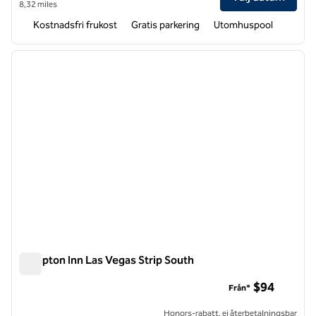
8,32 miles
Kostnadsfri frukost
Gratis parkering
Utomhuspool
1
/
12
föregående bild
nästa b
1 av 12
Hampton Inn Las Vegas Strip South
Hampton Inn Las Vegas Strip South
$94
Från*
Honors-rabatt, ej återbetalningsbar