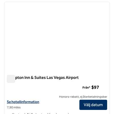
föregående bild
nästa b
1 av 12
Hampton Inn & Suites Las Vegas Airport
Hampton Inn & Suites Las Vegas Airport
$97
Från*
Honors-rabatt, ej återbetalningsbar
Visa hotelluppgifter för Hampton Inn & Suites Las Vegas Airport
Se hotellinformation
Välj datum
7,90 miles