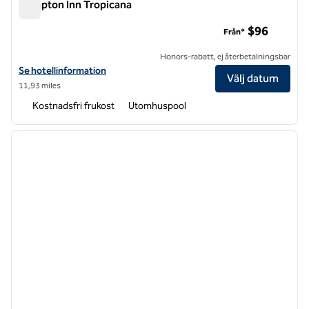
Hampton Inn Tropicana
Hampton Inn Tropicana
$96
Från*
Honors-rabatt, ej återbetalningsbar
Visa hotelldetaljer för Hampton Inn Tropicana
Se hotellinformation
Välj datum
11,93 miles
Kostnadsfri frukost
Utomhuspool
1
/
12
föregående bild
nästa b
1 av 12