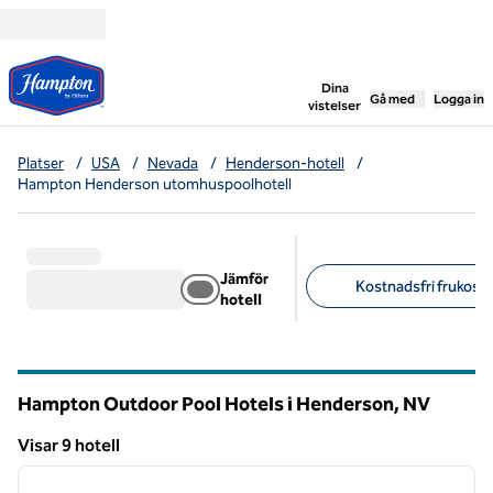
Gå vidare till innehållet
,
öppnar ny flik
Dina
Gå med
Logga in
vistelser
Platser
/
USA
/
Nevada
/
Henderson-hotell
/
Hampton Henderson utomhuspoolhotell
Jämför
Kostnadsfri frukost (
hotell
Föreslagna filter
Hampton Outdoor Pool Hotels i Henderson,
NV
Nevada
Visar 9 hotell
1
/
12
Visar 9 hotell
föregående bild
nästa b
1 av 12