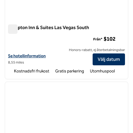
Hampton Inn & Suites Las Vegas South
Hampton Inn & Suites Las Vegas South
$102
Från*
Honors-rabatt, ej återbetalningsbar
Visa hotelldetaljer för Hampton Inn & Suites Las Vegas South
Se hotellinformation
Välj datum
8,55 miles
Kostnadsfri frukost
Gratis parkering
Utomhuspool
1
/
12
föregående bild
nästa b
1 av 12