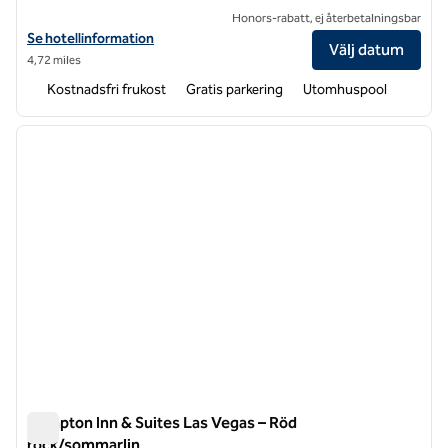
Honors-rabatt, ej återbetalningsbar
Visa hotelldetaljer för Hampton Inn Las Vegas Strip South
Se hotellinformation
Välj datum
4,72 miles
Kostnadsfri frukost
Gratis parkering
Utomhuspool
1
/
12
föregående bild
nästa b
1 av 12
Hampton Inn & Suites Las Vegas – Röd
rock/sommarlin