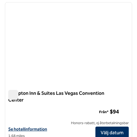
föregående bild
nästa b
1 av 12
Hampton Inn & Suites Las Vegas Convention
Center
Hampton Inn & Suites Las Vegas Convention Center
$94
Från*
Honors-rabatt, ej återbetalningsbar
Visa hotelluppgifter för Hampton Inn & Suites Las Vegas Convention
Se hotellinformation
Välj datum
1,68 miles