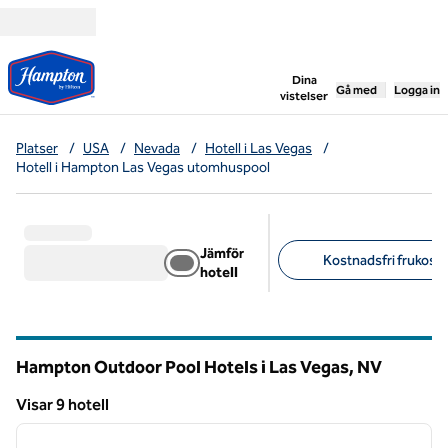
Gå vidare till innehållet
,
öppnar ny flik
Dina
Gå med
Logga in
vistelser
Platser
/
USA
/
Nevada
/
Hotell i Las Vegas
/
Hotell i Hampton Las Vegas utomhuspool
Jämför
Kostnadsfri frukost (
hotell
Föreslagna filter
Hampton Outdoor Pool Hotels i Las Vegas,
NV
Nevada
Visar 9 hotell
1
/
12
Visar 9 hotell
föregående bild
nästa b
1 av 12