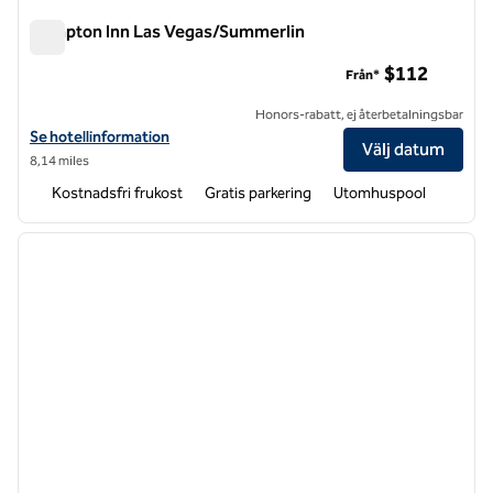
Hampton Inn Las Vegas/Summerlin
Hampton Inn Las Vegas/Summerlin
$112
Från*
Honors-rabatt, ej återbetalningsbar
Visa hotelldetaljer för Hampton Inn Las Vegas/Summerlin
Se hotellinformation
Välj datum
8,14 miles
Kostnadsfri frukost
Gratis parkering
Utomhuspool
1
/
12
föregående bild
nästa b
1 av 12