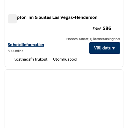
Hampton Inn & Suites Las Vegas-Henderson
Hampton Inn & Suites Las Vegas-Henderson
$86
Från*
Honors-rabatt, ej återbetalningsbar
Visa hotelldetaljer för Hampton Inn & Suites Las Vegas-Henderson
Se hotellinformation
Välj datum
8,44 miles
Kostnadsfri frukost
Utomhuspool
1
/
10
föregående bild
nästa b
1 av 10