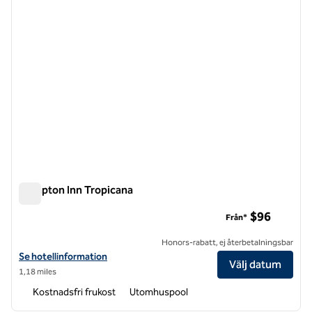
Hampton Inn Tropicana
Hampton Inn Tropicana
$96
Från*
Honors-rabatt, ej återbetalningsbar
Visa hotelldetaljer för Hampton Inn Tropicana
Se hotellinformation
Välj datum
1,18 miles
Kostnadsfri frukost
Utomhuspool
1
/
12