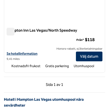
Hampton Inn Las Vegas/North Speedway
Hampton Inn Las Vegas/North Speedway
$118
Från*
Honors-rabatt, ej återbetalningsbar
Visa hotelldetaljer för Hampton Inn Las Vegas/North Speedway
Se hotellinformation
Välj datum
9,41 miles
Kostnadsfri frukost
Gratis parkering
Utomhuspool
Föregående sida, 1 av 1
Nästa sida, 1 av 1
Sida
1 av 1
Sida 1 av 1
Hotell i Hampton Las Vegas utomhuspool nära
sevärdheter