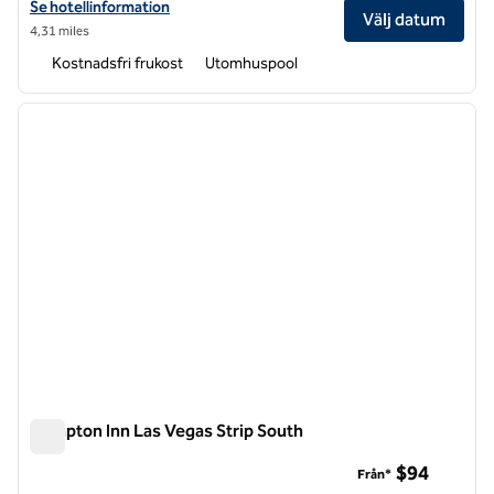
Visa hotelluppgifter för Hampton Inn & Suites Las Vegas Airport
Se hotellinformation
Välj datum
4,31 miles
Kostnadsfri frukost
Utomhuspool
1
/
12
föregående bild
nästa b
1 av 12
Hampton Inn Las Vegas Strip South
Hampton Inn Las Vegas Strip South
$94
Från*