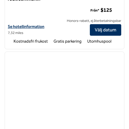
Hampton Inn & Suites Las Vegas – Röd rock/sommarlin
$125
Från*
Honors-rabatt, ej återbetalningsbar
Visa hotelldetaljer för Hampton Inn & Suites Las Vegas-Red Rock/S
Se hotellinformation
Välj datum
7,32 miles
Kostnadsfri frukost
Gratis parkering
Utomhuspool
1
/
12
föregående bild
nästa b
1 av 12