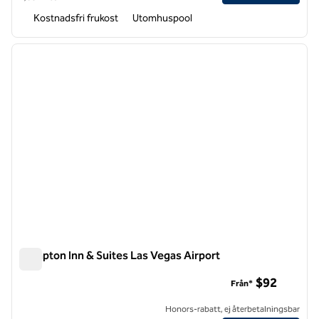
Kostnadsfri frukost
Utomhuspool
1
/
12
föregående bild
nästa b
1 av 12
Hampton Inn & Suites Las Vegas Airport
Hampton Inn & Suites Las Vegas Airport
$92
Från*
Honors-rabatt, ej återbetalningsbar