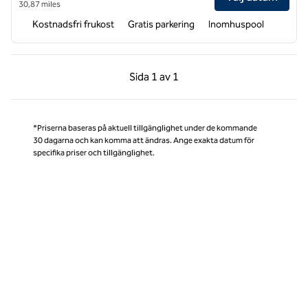
30,87 miles
Kostnadsfri frukost
Gratis parkering
Inomhuspool
Föregående sida, 1 av 1
Nästa sida, 1 av 1
Sida
1 av 1
Sida 1 av 1
*Priserna baseras på aktuell tillgänglighet under de kommande
30 dagarna och kan komma att ändras. Ange exakta datum för
specifika priser och tillgänglighet.