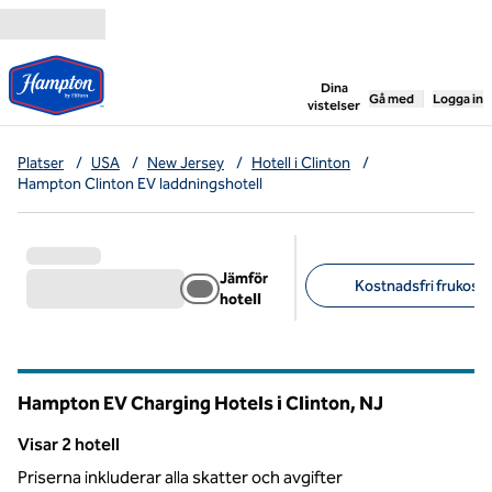
Gå vidare till innehållet
,
öppnar ny flik
Dina
Gå med
Logga in
vistelser
Platser
/
USA
/
New Jersey
/
Hotell i Clinton
/
Hampton Clinton EV laddningshotell
Jämför
Kostnadsfri frukost (
hotell
Föreslagna filter
Hampton EV Charging Hotels i Clinton,
NJ
New Jersey
Visar 2 hotell
Visar 2 hotell
Priserna inkluderar alla skatter och avgifter
1
/
12