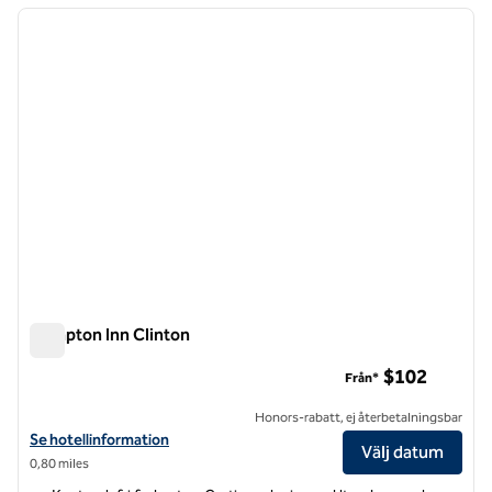
föregående bild
nästa b
1 av 12
Hampton Inn Clinton
Hampton Inn Clinton
$102
Från*
Honors-rabatt, ej återbetalningsbar
Visa hotelldetaljer för Hampton Inn Clinton
Se hotellinformation
Välj datum
0,80 miles