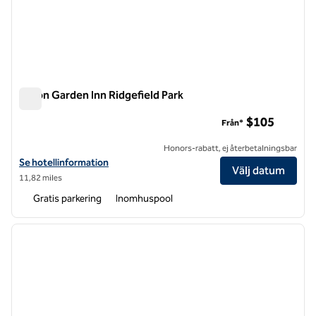
Hilton Garden Inn Ridgefield Park
Hilton Garden Inn Ridgefield Park
$105
Från*
Honors-rabatt, ej återbetalningsbar
Visa hotelluppgifter för Hilton Garden Inn Ridgefield Park
Se hotellinformation
Välj datum
11,82 miles
Gratis parkering
Inomhuspool
1
/
12
föregående bild
nästa b
1 av 12