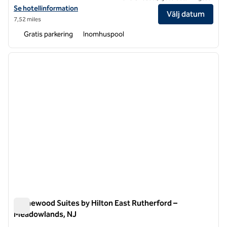
Visa hotelluppgifter för Hilton Garden Inn Secaucus/Meadowlands
Se hotellinformation
Välj datum
7,52 miles
Gratis parkering
Inomhuspool
1
/
13
föregående bild
nästa b
1 av 13
Homewood Suites by Hilton East Rutherford –
Meadowlands, NJ
Homewood Suites by Hilton East Rutherford – Meadowlands,