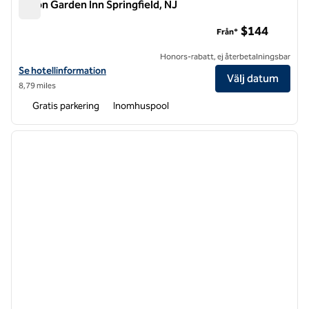
Hilton Garden Inn Springfield, NJ
Hilton Garden Inn Springfield, NJ
$144
Från*
Honors-rabatt, ej återbetalningsbar
Visa hotelluppgifter för Hilton Garden Inn Springfield, NJ
Se hotellinformation
Välj datum
8,79 miles
Gratis parkering
Inomhuspool
1
/
12
föregående bild
nästa b
1 av 12