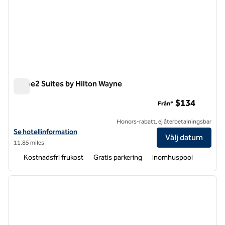
Home2 Suites by Hilton Wayne
Home2 Suites by Hilton Wayne
$134
Från*
Honors-rabatt, ej återbetalningsbar
Visa hotelluppgifter för Home2 Suites by Hilton Wayne
Se hotellinformation
Välj datum
11,85 miles
Kostnadsfri frukost
Gratis parkering
Inomhuspool
1
/
12
föregående bild
nästa b
1 av 12