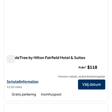
DoubleTree by Hilton Fairfield Hotel & Suites
DoubleTree by Hilton Fairfield Hotel & Suites
$118
Från*
Honors-rabatt, ej återbetalningsbar
Visa hotelluppgifter för DoubleTree by Hilton Fairfield Hotel & Suites
Se hotellinformation
Välj datum
12,02 miles
Gratis parkering
Inomhuspool
1
/
12
föregående bild
nästa b
1 av 12