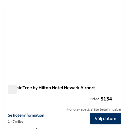
föregående bild
nästa b
1 av 12
DoubleTree by Hilton Hotel Newark Airport
DoubleTree by Hilton Hotel Newark Airport
$134
Från*
Honors-rabatt, ej återbetalningsbar
Visa hotelluppgifter för DoubleTree by Hilton Hotel Newark Airport
Se hotellinformation
Välj datum
1,47 miles