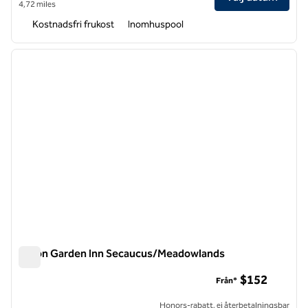
4,72 miles
Kostnadsfri frukost
Inomhuspool
1
/
12
föregående bild
nästa b
1 av 12
Hilton Garden Inn Secaucus/Meadowlands
Hilton Garden Inn Secaucus/Meadowlands
$152
Från*
Honors-rabatt, ej återbetalningsbar