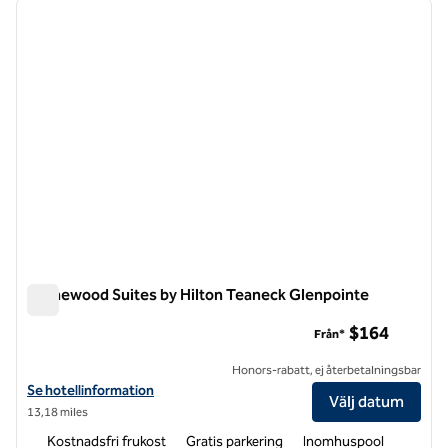
föregående bild
nästa b
1 av 12
Homewood Suites by Hilton Teaneck Glenpointe
Homewood Suites by Hilton Teaneck Glenpointe
$164
Från*
Honors-rabatt, ej återbetalningsbar
Visa hotelluppgifter för Homewood Suites by Hilton Teaneck Glenpo
Se hotellinformation
Välj datum
13,18 miles
Kostnadsfri frukost
Gratis parkering
Inomhuspool