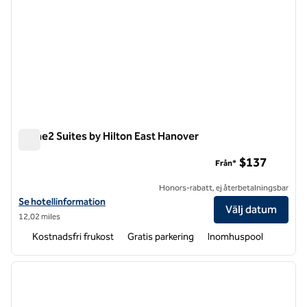
Home2 Suites by Hilton East Hanover
Home2 Suites by Hilton East Hanover
$137
Från*
Honors-rabatt, ej återbetalningsbar
Visa hotelluppgifter för Home2 Suites by Hilton East Hanover
Se hotellinformation
Välj datum
12,02 miles
Kostnadsfri frukost
Gratis parkering
Inomhuspool
1
/
12
föregående bild
nästa b
1 av 12