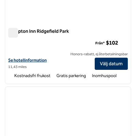
Hampton Inn Ridgefield Park
Hampton Inn Ridgefield Park
$102
Från*
Honors-rabatt, ej återbetalningsbar
Visa hotelldetaljer för Hampton Inn Ridgefield Park
Se hotellinformation
Välj datum
11,43 miles
Kostnadsfri frukost
Gratis parkering
Inomhuspool
1
/
12
föregående bild
nästa b
1 av 12