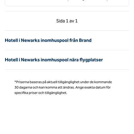
Föregående sida, 1 av 1
Nästa sida, 1 av 1
Sida
1 av 1
Sida 1 av 1
Hotell i Newarks inomhuspool från Brand
Hotell i Newarks inomhuspool nära flygplatser
*Priserna baseras på aktuell tillgänglighet under de kommande
30 dagarna och kan komma att ändras. Ange exakta datum för
specifika priser och tillgänglighet.