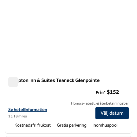
Hampton Inn & Suites Teaneck Glenpointe
Hampton Inn & Suites Teaneck Glenpointe
$152
Från*
Honors-rabatt, ej återbetalningsbar
Visa hotelldetaljer för Hampton Inn & Suites Teaneck Glenpointe
Se hotellinformation
Välj datum
13,18 miles
Kostnadsfri frukost
Gratis parkering
Inomhuspool
1
/
12