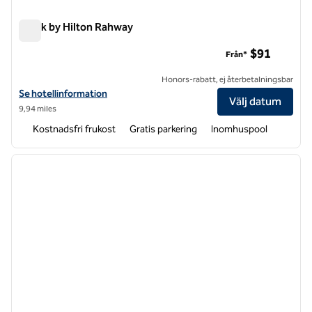
Spark by Hilton Rahway
Spark by Hilton Rahway
$91
Från*
Honors-rabatt, ej återbetalningsbar
Visa hotelluppgifter för Spark by Hilton Rahway
Se hotellinformation
Välj datum
9,94 miles
Kostnadsfri frukost
Gratis parkering
Inomhuspool
1
/
12
föregående bild
nästa b
1 av 12