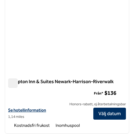
Hampton Inn & Suites Newark-Harrison-Riverwalk
Hampton Inn & Suites Newark-Harrison-Riverwalk
$136
Från*
Honors-rabatt, ej återbetalningsbar
Visa hotelldetaljer för Hampton Inn & Suites Newark-Harrison-River
Se hotellinformation
Välj datum
1,14 miles
Kostnadsfri frukost
Inomhuspool
1
/
12