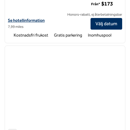
$173
Från*
Honors-rabatt, ej återbetalningsbar
Visa hotelluppgifter för Homewood Suites by Hilton East Rutherfor
Se hotellinformation
Välj datum
7,99 miles
Kostnadsfri frukost
Gratis parkering
Inomhuspool
1
/
12
föregående bild
nästa b
1 av 12