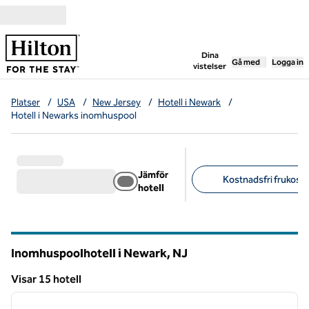
Gå vidare till innehållet
,
öppnar ny flik
Dina
Gå med
Logga in
vistelser
Platser
/
USA
/
New Jersey
/
Hotell i Newark
/
Hotell i Newarks inomhuspool
Jämför
Kostnadsfri frukost (
hotell
Föreslagna filter
Inomhuspoolhotell i Newark,
NJ
New Jersey
Visar 15 hotell
1
/
12
Visar 15 hotell
föregående bild
nästa b
1 av 12