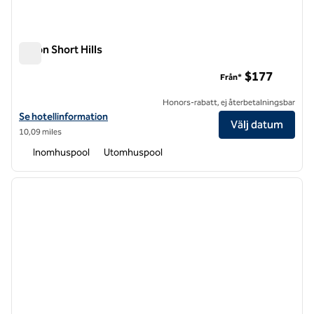
Hilton Short Hills
Hilton Short Hills
$177
Från*
Honors-rabatt, ej återbetalningsbar
Visa hotelluppgifter för Hilton Short Hills
Se hotellinformation
Välj datum
10,09 miles
Inomhuspool
Utomhuspool
1
/
12
föregående bild
nästa b
1 av 12