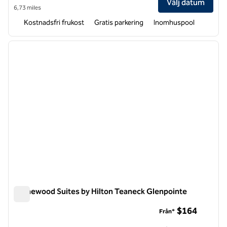
Välj datum
6,73 miles
Kostnadsfri frukost
Gratis parkering
Inomhuspool
1
/
12
föregående bild
nästa b
1 av 12
Homewood Suites by Hilton Teaneck Glenpointe
Homewood Suites by Hilton Teaneck Glenpointe
$164
Från*