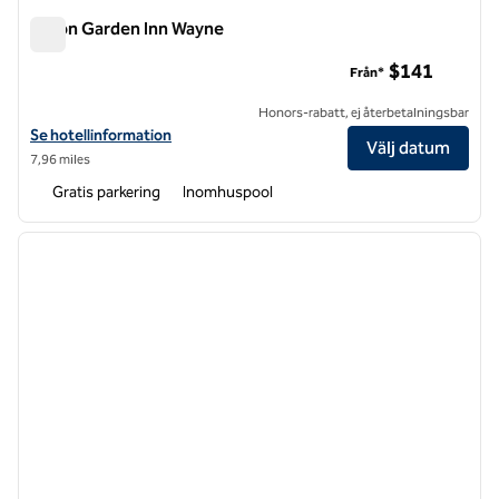
Hilton Garden Inn Wayne
Hilton Garden Inn Wayne
$141
Från*
Honors-rabatt, ej återbetalningsbar
Visa hotelluppgifter för Hilton Garden Inn Wayne
Se hotellinformation
Välj datum
7,96 miles
Gratis parkering
Inomhuspool
1
/
12
föregående bild
nästa b
1 av 12