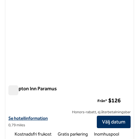
Hampton Inn Paramus
Hampton Inn Paramus
$126
Från*
Honors-rabatt, ej återbetalningsbar
Visa hotelldetaljer för Hampton Inn Paramus
Se hotellinformation
Välj datum
0,79 miles
Kostnadsfri frukost
Gratis parkering
Inomhuspool