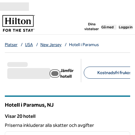
Gå vidare till innehållet
,
öppnar ny flik
Dina
Gå med
Logga in
vistelser
Platser
/
USA
/
New Jersey
/
Hotell i Paramus
Jämför
Kostnadsfri frukost 
hotell
Föreslagna filter
Hotell i Paramus,
NJ
New Jersey
Visar 20 hotell
Visar 20 hotell
Priserna inkluderar alla skatter och avgifter
1
/
9
föregående bild
nästa b
1 av 9