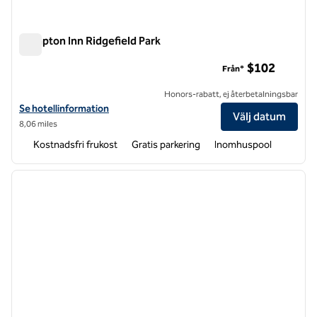
Hampton Inn Ridgefield Park
Hampton Inn Ridgefield Park
$102
Från*
Honors-rabatt, ej återbetalningsbar
Visa hotelldetaljer för Hampton Inn Ridgefield Park
Se hotellinformation
Välj datum
8,06 miles
Kostnadsfri frukost
Gratis parkering
Inomhuspool
1
/
12
föregående bild
nästa b
1 av 12