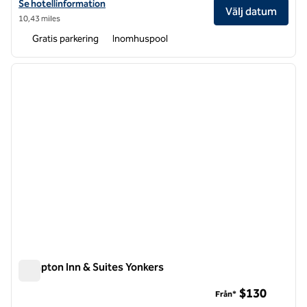
Visa hotelluppgifter för DoubleTree by Hilton Hotel Nanuet
Se hotellinformation
Välj datum
10,43 miles
Gratis parkering
Inomhuspool
1
/
12
föregående bild
nästa b
1 av 12
Hampton Inn & Suites Yonkers
Hampton Inn & Suites Yonkers
$130
Från*