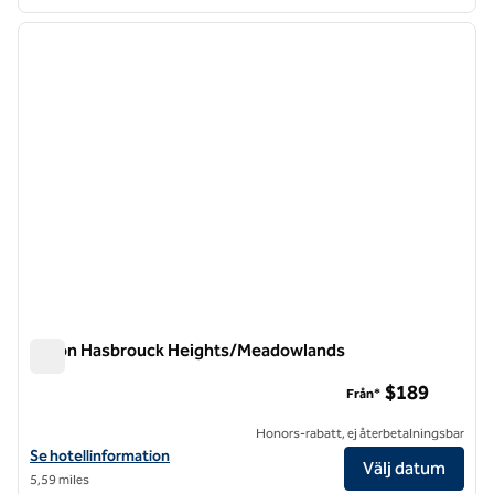
1
/
12
föregående bild
nästa b
1 av 12
Hilton Hasbrouck Heights/Meadowlands
Hilton Hasbrouck Heights/Meadowlands
$189
Från*
Honors-rabatt, ej återbetalningsbar
Visa hotelluppgifter för Hilton Hasbrouck Heights/Meadowlands
Se hotellinformation
Välj datum
5,59 miles