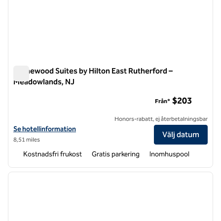
Homewood Suites by Hilton East Rutherford –
Meadowlands, NJ
Homewood Suites by Hilton East Rutherford – Meadowlands,
$203
Från*
Honors-rabatt, ej återbetalningsbar
Visa hotelluppgifter för Homewood Suites by Hilton East Rutherfor
Se hotellinformation
Välj datum
8,51 miles
Kostnadsfri frukost
Gratis parkering
Inomhuspool
1
/
7
föregående bild
nästa b
1 av 7