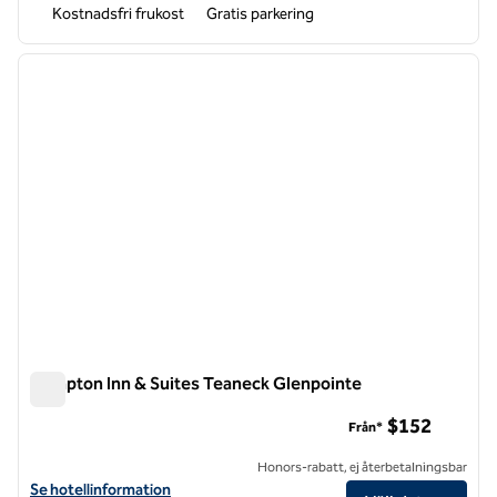
Kostnadsfri frukost
Gratis parkering
1
/
12
föregående bild
nästa b
1 av 12
Hampton Inn & Suites Teaneck Glenpointe
Hampton Inn & Suites Teaneck Glenpointe
$152
Från*
Honors-rabatt, ej återbetalningsbar
Visa hotelldetaljer för Hampton Inn & Suites Teaneck Glenpointe
Se hotellinformation