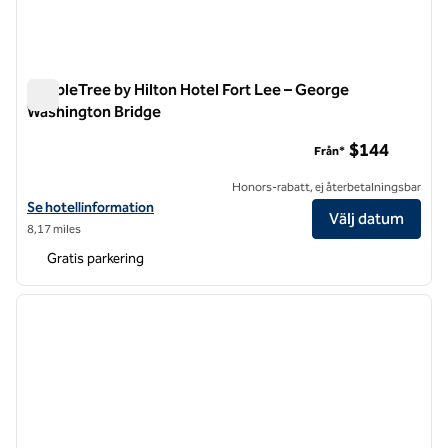
DoubleTree by Hilton Hotel Fort Lee – George
Washington Bridge
DoubleTree by Hilton Hotel Fort Lee – George Washington Br
$144
Från*
Honors-rabatt, ej återbetalningsbar
Visa hotelluppgifter för DoubleTree by Hilton Hotel Fort Lee – Geor
Se hotellinformation
Välj datum
8,17 miles
Gratis parkering
1
/
13
föregående bild
nästa b
1 av 13