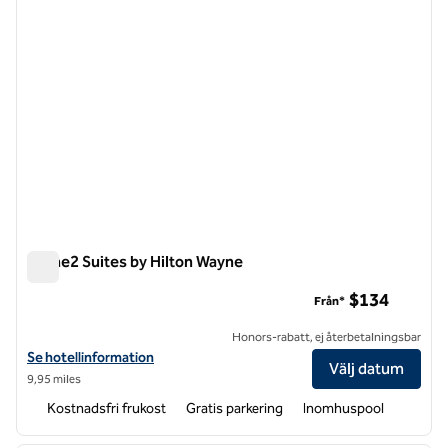
Home2 Suites by Hilton Wayne
Home2 Suites by Hilton Wayne
$134
Från*
Honors-rabatt, ej återbetalningsbar
Visa hotelluppgifter för Home2 Suites by Hilton Wayne
Se hotellinformation
Välj datum
9,95 miles
Kostnadsfri frukost
Gratis parkering
Inomhuspool
1
/
12