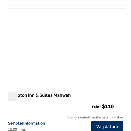
1
/
12
föregående bild
nästa b
1 av 12
Hampton Inn & Suites Mahwah
Hampton Inn & Suites Mahwah
$110
Från*
Honors-rabatt, ej återbetalningsbar
Visa hotelldetaljer för Hampton Inn & Suites Mahwah
Se hotellinformation
Välj datum
10,33 miles