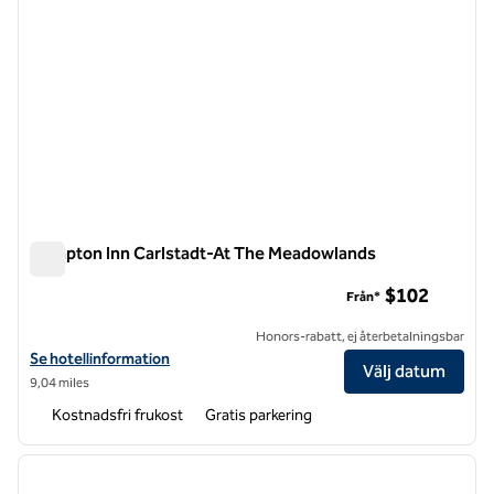
Hampton Inn Carlstadt-At The Meadowlands
Hampton Inn Carlstadt-At The Meadowlands
$102
Från*
Honors-rabatt, ej återbetalningsbar
Visa hotelldetaljer för Hampton Inn Carlstadt-At The Meadowlands
Se hotellinformation
Välj datum
9,04 miles
Kostnadsfri frukost
Gratis parkering
1
/
12
föregående bild
nästa b
1 av 12