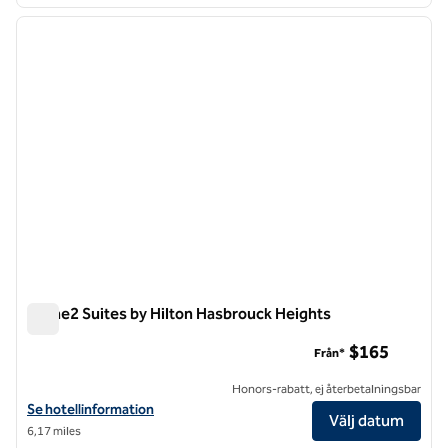
1
/
12
föregående bild
nästa b
1 av 12
Home2 Suites by Hilton Hasbrouck Heights
Home2 Suites by Hilton Hasbrouck Heights
$165
Från*
Honors-rabatt, ej återbetalningsbar
Visa hotelluppgifter för Home2 Suites By Hilton Hasbrouck Heights
Se hotellinformation
Välj datum
6,17 miles