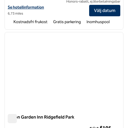
Honors-rabatt, ej återbetalningsbar
Visa hotelluppgifter för Homewood Suites by Hilton Teaneck Glenpo
Se hotellinformation
Välj datum
6,73 miles
Kostnadsfri frukost
Gratis parkering
Inomhuspool
1
/
12
föregående bild
nästa b
1 av 12
Hilton Garden Inn Ridgefield Park
Hilton Garden Inn Ridgefield Park