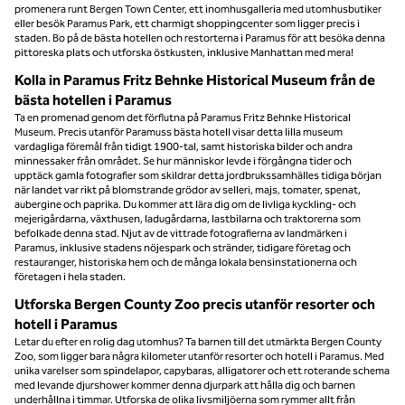
promenera runt Bergen Town Center, ett inomhusgalleria med utomhusbutiker
eller besök Paramus Park, ett charmigt shoppingcenter som ligger precis i
staden. Bo på de bästa hotellen och restorterna i Paramus för att besöka denna
pittoreska plats och utforska östkusten, inklusive Manhattan med mera!
Kolla in Paramus Fritz Behnke Historical Museum från de
bästa hotellen i Paramus
Ta en promenad genom det förflutna på Paramus Fritz Behnke Historical
Museum. Precis utanför Paramuss bästa hotell visar detta lilla museum
vardagliga föremål från tidigt 1900-tal, samt historiska bilder och andra
minnessaker från området. Se hur människor levde i förgångna tider och
upptäck gamla fotografier som skildrar detta jordbrukssamhälles tidiga början
när landet var rikt på blomstrande grödor av selleri, majs, tomater, spenat,
aubergine och paprika. Du kommer att lära dig om de livliga kyckling- och
mejerigårdarna, växthusen, ladugårdarna, lastbilarna och traktorerna som
befolkade denna stad. Njut av de vittrade fotografierna av landmärken i
Paramus, inklusive stadens nöjespark och stränder, tidigare företag och
restauranger, historiska hem och de många lokala bensinstationerna och
företagen i hela staden.
Utforska Bergen County Zoo precis utanför resorter och
hotell i Paramus
Letar du efter en rolig dag utomhus? Ta barnen till det utmärkta Bergen County
Zoo, som ligger bara några kilometer utanför resorter och hotell i Paramus. Med
unika varelser som spindelapor, capybaras, alligatorer och ett roterande schema
med levande djurshower kommer denna djurpark att hålla dig och barnen
underhållna i timmar. Utforska de olika livsmiljöerna som rymmer allt från