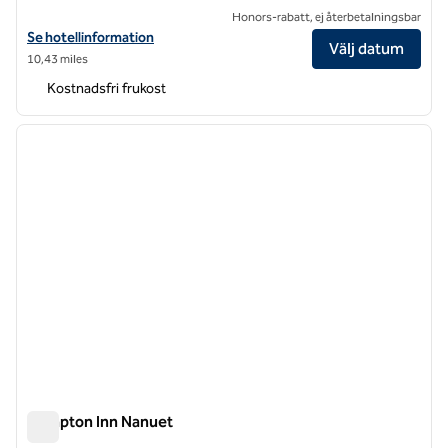
Honors-rabatt, ej återbetalningsbar
Visa hotelldetaljer för Hampton Inn & Suites Yonkers
Se hotellinformation
Välj datum
10,43 miles
Kostnadsfri frukost
1
/
12
föregående bild
nästa b
1 av 12
Hampton Inn Nanuet
Hampton Inn Nanuet