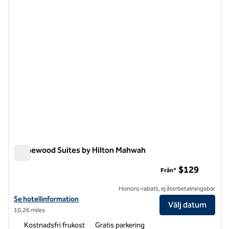
föregående bild
nästa b
1 av 12
Homewood Suites by Hilton Mahwah
Homewood Suites by Hilton Mahwah
$129
Från*
Honors-rabatt, ej återbetalningsbar
Visa hotelluppgifter för Homewood Suites by Hilton Mahwah
Se hotellinformation
Välj datum
10,26 miles
Kostnadsfri frukost
Gratis parkering