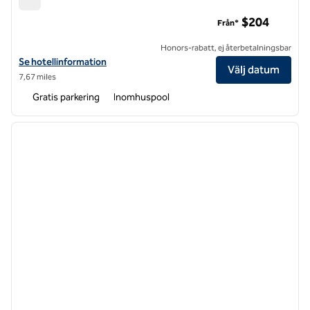
Hilton Pearl River
$204
Från*
Honors-rabatt, ej återbetalningsbar
Visa hotelluppgifter för Hilton Pearl River
Se hotellinformation
Välj datum
7,67 miles
Gratis parkering
Inomhuspool
1
/
12
föregående bild
nästa b
1 av 12