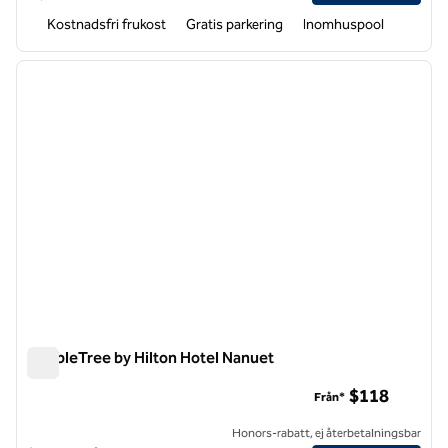
Kostnadsfri frukost
Gratis parkering
Inomhuspool
1
/
12
föregående bild
nästa b
1 av 12
DoubleTree by Hilton Hotel Nanuet
DoubleTree by Hilton Hotel Nanuet
$118
Från*
Honors-rabatt, ej återbetalningsbar