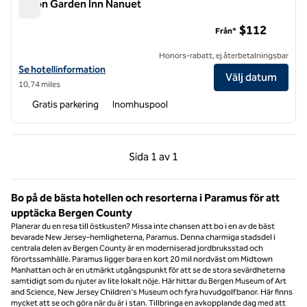
Hilton Garden Inn Nanuet
Hilton Garden Inn Nanuet
$112
Från*
Honors-rabatt, ej återbetalningsbar
Visa hotelluppgifter för Hilton Garden Inn Nanuet
Se hotellinformation
Välj datum
10,74 miles
Gratis parkering
Inomhuspool
Föregående sida, 1 av 1
Nästa sida, 1 av 1
Sida
1 av 1
Sida 1 av 1
Bo på de bästa hotellen och resorterna i Paramus för att
upptäcka Bergen County
Planerar du en resa till östkusten? Missa inte chansen att bo i en av de bäst
bevarade New Jersey-hemligheterna, Paramus. Denna charmiga stadsdel i
centrala delen av Bergen County är en moderniserad jordbruksstad och
förortssamhälle. Paramus ligger bara en kort 20 mil nordväst om Midtown
Manhattan och är en utmärkt utgångspunkt för att se de stora sevärdheterna
samtidigt som du njuter av lite lokalt nöje. Här hittar du Bergen Museum of Art
and Science, New Jersey Children's Museum och fyra huvudgolfbanor. Här finns
mycket att se och göra när du är i stan. Tillbringa en avkopplande dag med att