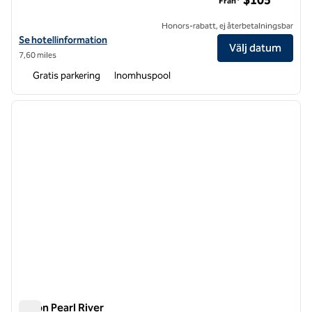
$105
Från*
Honors-rabatt, ej återbetalningsbar
Visa hotelluppgifter för Hilton Garden Inn Ridgefield Park
Se hotellinformation
Välj datum
7,60 miles
Gratis parkering
Inomhuspool
1
/
12
föregående bild
nästa b
1 av 12
Hilton Pearl River