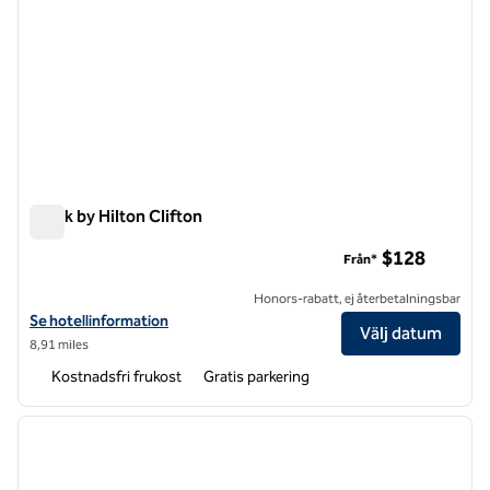
Spark by Hilton Clifton
Spark by Hilton Clifton
$128
Från*
Honors-rabatt, ej återbetalningsbar
Visa hotelluppgifter för Spark by Hilton Clifton
Se hotellinformation
Välj datum
8,91 miles
Kostnadsfri frukost
Gratis parkering
1
/
9
föregående bild
nästa b
1 av 9