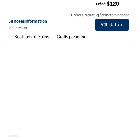
$120
Från*
Honors-rabatt, ej återbetalningsbar
Visa hotelldetaljer för Hampton Inn Nanuet
Se hotellinformation
Välj datum
10,65 miles
Kostnadsfri frukost
Gratis parkering
1
/
12
föregående bild
nästa b
1 av 12