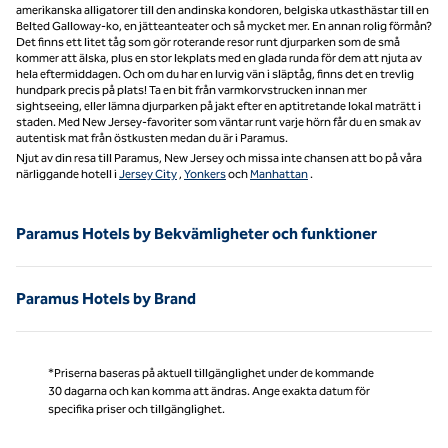
amerikanska alligatorer till den andinska kondoren, belgiska utkasthästar till en
Belted Galloway-ko, en jätteanteater och så mycket mer. En annan rolig förmån?
Det finns ett litet tåg som gör roterande resor runt djurparken som de små
kommer att älska, plus en stor lekplats med en glada runda för dem att njuta av
hela eftermiddagen. Och om du har en lurvig vän i släptåg, finns det en trevlig
hundpark precis på plats! Ta en bit från varmkorvstrucken innan mer
sightseeing, eller lämna djurparken på jakt efter en aptitretande lokal maträtt i
staden. Med New Jersey-favoriter som väntar runt varje hörn får du en smak av
autentisk mat från östkusten medan du är i Paramus.
Njut av din resa till Paramus, New Jersey och missa inte chansen att bo på våra
närliggande hotell i
Jersey City
,
Yonkers
och
Manhattan
.
Paramus Hotels by Bekvämligheter och funktioner
Paramus Hotels by Brand
*Priserna baseras på aktuell tillgänglighet under de kommande
30 dagarna och kan komma att ändras. Ange exakta datum för
specifika priser och tillgänglighet.