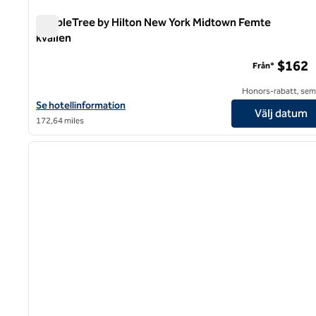
DoubleTree by Hilton New York Midtown Femte
kvällen
DoubleTree by Hilton New York Midtown Femte kvällen
$162
Från*
Honors-rabatt, semi
Visa hotelluppgifter för DoubleTree by Hilton New York Midtown 
Se hotellinformation
Välj datum
172,64 miles
1
föregående bild
1 av 12