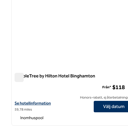
DoubleTree by Hilton Hotel Binghamton
DoubleTree by Hilton Hotel Binghamton
$118
Från*
Honors-rabatt, ej återbetalning
Visa hotelluppgifter för DoubleTree by Hilton Hotel Binghamton
Se hotellinformation
Välj datum
59,78 miles
Inomhuspool