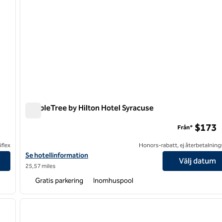
DoubleTree by Hilton Hotel Syracuse
DoubleTree by Hilton Hotel Syracuse
$173
Från*
flex
Honors-rabatt, ej återbetalning
Visa hotelluppgifter för DoubleTree by Hilton Hotel Syracuse
Se hotellinformation
Välj datum
25,57 miles
Gratis parkering
Inomhuspool
/
12
1
nästa bild
föregående bild
1 av 12