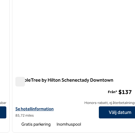
DoubleTree by Hilton Schenectady Downtown
DoubleTree by Hilton Schenectady Downtown
$137
Från*
sbar
Honors-rabatt, ej återbetalning
Visa hotelluppgifter för DoubleTree by Hilton Schenectady Do
Se hotellinformation
Välj datum
85,72 miles
Gratis parkering
Inomhuspool
1
/
4
1