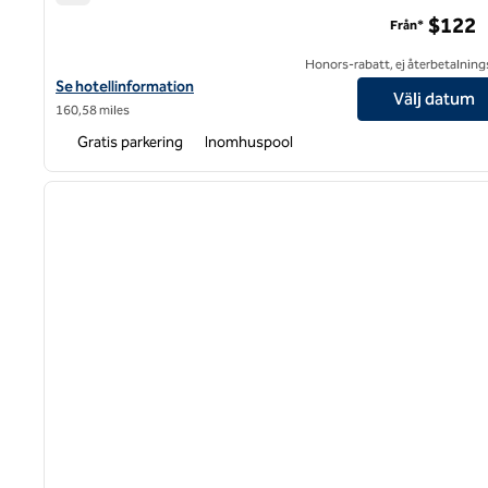
DoubleTree by Hilton Hotel Buffalo – Amherst
$122
Från*
Honors-rabatt, ej återbetalning
Visa hotelluppgifter för DoubleTree by Hilton Hotel Buffalo – Am
Se hotellinformation
Välj datum
160,58 miles
Gratis parkering
Inomhuspool
1
föregående bild
1 av 10