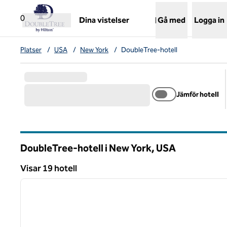
Gå vidare till innehållet
,
öppnar ny flik
0
Dina vistelser
Gå med
Logga in
Platser
/
USA
/
New York
/
DoubleTree-hotell
Jämför hotell
DoubleTree-hotell i New York, USA
Visar 19 hotell
1
Visar 19 hotell
föregående bild
1 av 12