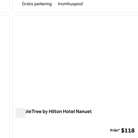
Gratis parkering
Inomhuspool
/
12
1
nästa bild
föregående bild
1 av 12
DoubleTree by Hilton Hotel Nanuet
DoubleTree by Hilton Hotel Nanuet
$118
Från*