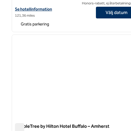
Honors-rabatt, ej återbetalning
Visa hotelluppgifter för DoubleTree by Hilton Poughkeepsie Co
Se hotellinformation
Välj datum
121,36 miles
Gratis parkering
1
föregående bild
1 av 12
DoubleTree by Hilton Hotel Buffalo – Amherst