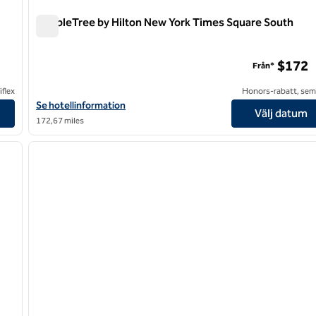
DoubleTree by Hilton New York Times Square South
DoubleTree by Hilton New York Times Square South
$172
Från*
flex
Honors-rabatt, semi
Fifth Ave
Visa hotelluppgifter för DoubleTree by Hilton New York Times S
Se hotellinformation
Välj datum
172,67 miles
/
12
nästa bild
föregående bild
1 av 6