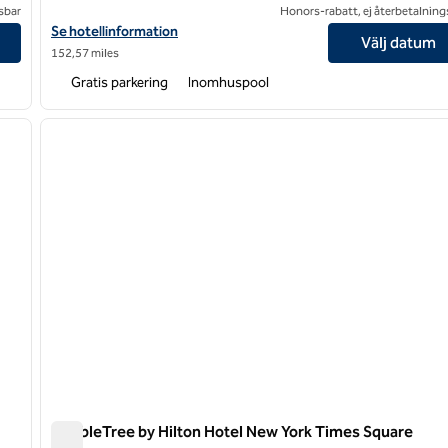
sbar
Honors-rabatt, ej återbetalning
nvention Center
Visa hotelluppgifter för DoubleTree by Hilton Hotel Nanuet
Se hotellinformation
Välj datum
152,57 miles
Gratis parkering
Inomhuspool
/
12
1
nästa bild
föregående bild
1 av 12
DoubleTree by Hilton Hotel New York Times Square