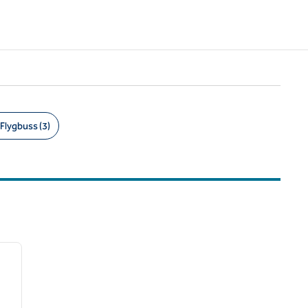
Flygbuss (3)
/
12
nästa bild