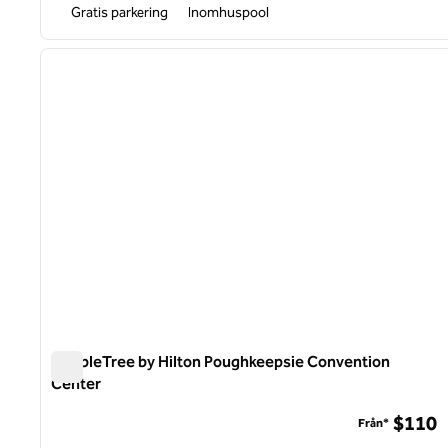
Gratis parkering
Inomhuspool
1
föregående bild
1 av 12
DoubleTree by Hilton Poughkeepsie Convention
Center
DoubleTree by Hilton Poughkeepsie Convention Center
$110
Från*