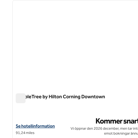
föregående bild
1 av 4
DoubleTree by Hilton Corning Downtown
DoubleTree by Hilton Corning Downtown
Kommer snar
Visa hotelluppgifter för DoubleTree by Hilton Corning Downtow
Se hotellinformation
Vi öppnar den 2026 december, men tar int
91,24 miles
emot bokningar ännu