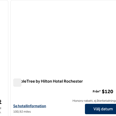
nästa bild
föregående bild
1 av 12
DoubleTree by Hilton Hotel Rochester
DoubleTree by Hilton Hotel Rochester
$120
Från*
t
Honors-rabatt, ej återbetalning
n
Visa hotelluppgifter för DoubleTree by Hilton Hotel Rochester
Se hotellinformation
e
Välj datum
100,92 miles
.