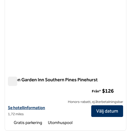
Hilton Garden Inn Southern Pines Pinehurst
Hilton Garden Inn Southern Pines Pinehurst
$126
Från*
Honors-rabatt, ej återbetalningsbar
Visa hotelluppgifter för Hilton Garden Inn Southern Pines Pinehurst
Se hotellinformation
Välj datum
1,72 miles
Gratis parkering
Utomhuspool
1
/
12