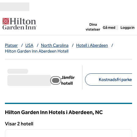
Gå vidare till innehållet
,
öppnar ny flik
Dina
Gå med
Logga in
vistelser
Platser
/
USA
/
North Carolina
/
Hotell i Aberdeen
/
Hilton Garden Inn Aberdeen Hotell
Jämför
Kostnadsfri parkerin
hotell
Föreslagna filter
Hilton Garden Inn Hotels i Aberdeen,
NC
North Carolina
Visar 2 hotell
1
/
12
Visar 2 hotell
föregående bild
nästa b
1 av 12