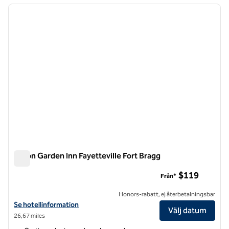
föregående bild
nästa b
1 av 12
Hilton Garden Inn Fayetteville Fort Bragg
Hilton Garden Inn Fayetteville Fort Bragg
$119
Från*
Honors-rabatt, ej återbetalningsbar
Visa hotelluppgifter för Hilton Garden Inn Fayetteville Fort Bragg
Se hotellinformation
Välj datum
26,67 miles