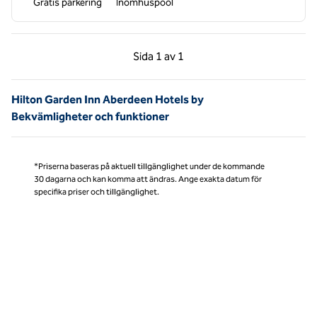
Gratis parkering
Inomhuspool
Föregående sida, 1 av 1
Nästa sida, 1 av 1
Sida
1 av 1
Sida 1 av 1
Hilton Garden Inn Aberdeen Hotels by
Bekvämligheter och funktioner
*Priserna baseras på aktuell tillgänglighet under de kommande
30 dagarna och kan komma att ändras. Ange exakta datum för
specifika priser och tillgänglighet.