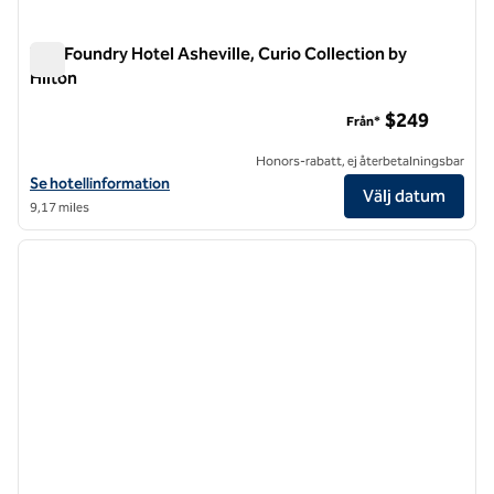
The Foundry Hotel Asheville, Curio Collection by
Hilton
The Foundry Hotel Asheville, Curio Collection by Hilton
$249
Från*
Honors-rabatt, ej återbetalningsbar
Visa hotelluppgifter för The Foundry Hotel Asheville, Curio Collection
Se hotellinformation
Välj datum
9,17 miles
1
/
11
föregående bild
nästa b
1 av 11