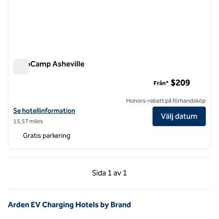
AutoCamp Asheville
AutoCamp Asheville
$209
Från*
Honors-rabatt på förhandsköp
Visa hotelluppgifter för AutoCamp Asheville
Se hotellinformation
Välj datum
15,57 miles
Gratis parkering
Föregående sida, 1 av 1
Nästa sida, 1 av 1
Sida
1 av 1
Sida 1 av 1
Arden EV Charging Hotels by Brand