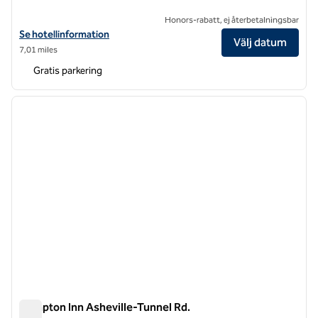
Honors-rabatt, ej återbetalningsbar
Visa hotelluppgifter för Hilton Garden Inn Asheville South
Se hotellinformation
Välj datum
7,01 miles
Gratis parkering
1
/
12
föregående bild
nästa b
1 av 12
Hampton Inn Asheville-Tunnel Rd.