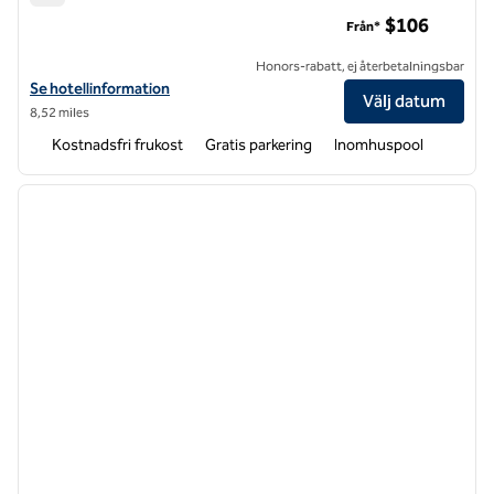
Hampton Inn Asheville-Tunnel Rd.
$106
Från*
Honors-rabatt, ej återbetalningsbar
Visa hotelldetaljer för Hampton Inn Asheville-Tunnel Rd.
Se hotellinformation
Välj datum
8,52 miles
Kostnadsfri frukost
Gratis parkering
Inomhuspool
1
/
12
föregående bild
nästa b
1 av 12