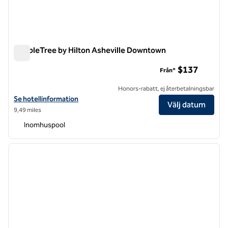
DoubleTree by Hilton Asheville Downtown
DoubleTree by Hilton Asheville Downtown
$137
Från*
Honors-rabatt, ej återbetalningsbar
Visa hotelluppgifter för DoubleTree by Hilton Asheville Downtown
Se hotellinformation
Välj datum
9,49 miles
Inomhuspool
1
/
12
föregående bild
nästa b
1 av 12