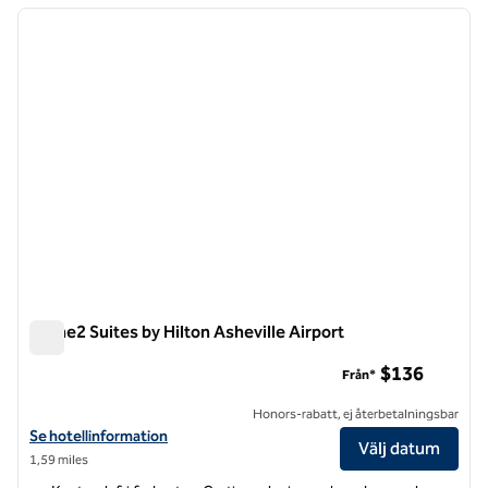
föregående bild
nästa b
1 av 12
Home2 Suites by Hilton Asheville Airport
Home2 Suites by Hilton Asheville Airport
$136
Från*
Honors-rabatt, ej återbetalningsbar
Visa hotelluppgifter för Home2 Suites by Hilton Asheville Airport
Se hotellinformation
Välj datum
1,59 miles