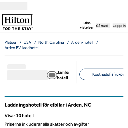
Gå vidare till innehållet
,
öppnar ny flik
Dina
Gå med
Logga in
vistelser
Platser
/
USA
/
North Carolina
/
Arden-hotell
/
Arden EV-laddhotell
Jämför
Kostnadsfri frukost (
hotell
Föreslagna filter
Laddningshotell för elbilar i Arden,
NC
North Carolina
Visar 10 hotell
Visar 10 hotell
Priserna inkluderar alla skatter och avgifter
1
/
12