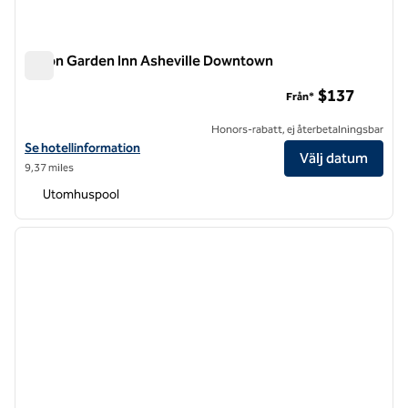
Hilton Garden Inn Asheville Downtown
Hilton Garden Inn Asheville Downtown
$137
Från*
Honors-rabatt, ej återbetalningsbar
Visa hotelluppgifter för Hilton Garden Inn Asheville Downtown
Se hotellinformation
Välj datum
9,37 miles
Utomhuspool
1
/
12
föregående bild
nästa b
1 av 12