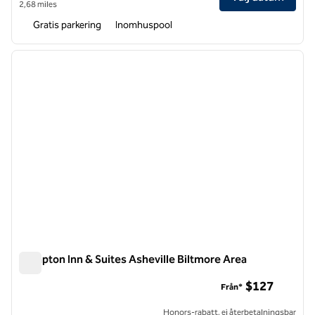
2,68 miles
Gratis parkering
Inomhuspool
1
/
12
föregående bild
nästa b
1 av 12
Hampton Inn & Suites Asheville Biltmore Area
Hampton Inn & Suites Asheville Biltmore Area
$127
Från*
Honors-rabatt, ej återbetalningsbar