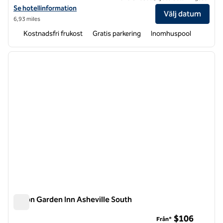
Visa hotelluppgifter för Hampton Inn & Suites Asheville Biltmore Are
Se hotellinformation
Välj datum
6,93 miles
Kostnadsfri frukost
Gratis parkering
Inomhuspool
1
/
12
föregående bild
nästa b
1 av 12
Hilton Garden Inn Asheville South
Hilton Garden Inn Asheville South
$106
Från*