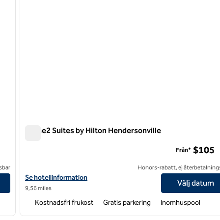
Home2 Suites by Hilton Hendersonville
Home2 Suites by Hilton Hendersonville
$105
Från*
sbar
Honors-rabatt, ej återbetalning
unnel Road
Visa hotelluppgifter för Home2 Suites by Hilton Hendersonville
Se hotellinformation
Välj datum
9,56 miles
Kostnadsfri frukost
Gratis parkering
Inomhuspool