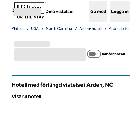
Gå vidare till innehållet
,
öppnar ny flik
0
Dina vistelser
Gå med
Logga in
Platser
/
USA
/
North Carolina
/
Arden-hotell
/
Arden Exten
Jämför hotell
Hotell med förlängd vistelse i Arden,
NC
North Carolina
Visar 4 hotell
1
Visar 4 hotell
föregående bild
1 av 12