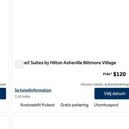
Home2 Suites by Hilton Asheville Biltmore Village
Home2 Suites by Hilton Asheville Biltmore Village
$120
Från*
sbar
Honors-rabatt, ej återbetalning
Visa hotelluppgifter för Home2 Suites by Hilton Asheville Biltmor
Se hotellinformation
Välj datum
7,43 miles
Kostnadsfri frukost
Gratis parkering
Utomhuspool
/
11
1
nästa bild
föregående bild
1 av 12