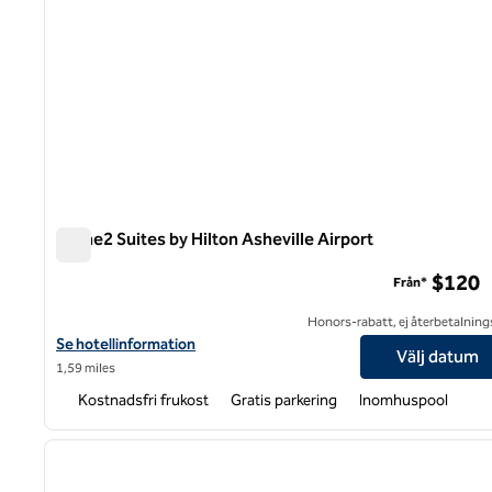
Home2 Suites by Hilton Asheville Airport
Home2 Suites by Hilton Asheville Airport
$120
Från*
Honors-rabatt, ej återbetalning
Visa hotelluppgifter för Home2 Suites by Hilton Asheville Airport
Se hotellinformation
Välj datum
1,59 miles
Kostnadsfri frukost
Gratis parkering
Inomhuspool
1
föregående bild
1 av 11