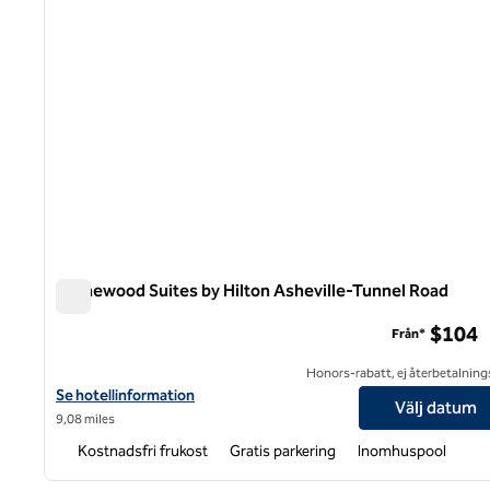
Homewood Suites by Hilton Asheville-Tunnel Road
Homewood Suites by Hilton Asheville-Tunnel Road
$104
Från*
Honors-rabatt, ej återbetalning
Visa hotelluppgifter för Homewood Suites by Hilton Asheville-T
Se hotellinformation
Välj datum
9,08 miles
Kostnadsfri frukost
Gratis parkering
Inomhuspool