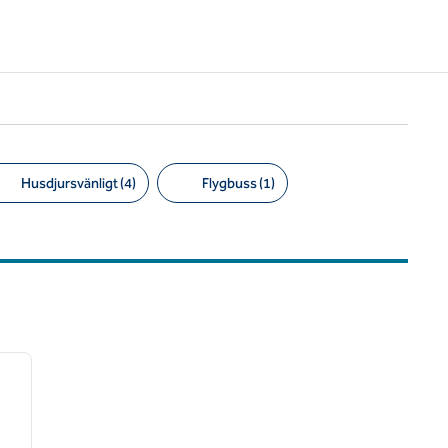
Husdjursvänligt (4)
Flygbuss (1)
/
12
nästa bild