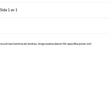
gående sida, 1 av 1
Nästa sida, 1 av 1
Sida
1 av 1
Sida 1 av 1
na och kan komma att ändras. Ange exakta datum för specifika priser och