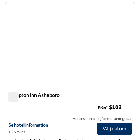
föregående bild
nästa b
1 av 12
Hampton Inn Asheboro
Hampton Inn Asheboro
$102
Från*
Honors-rabatt, ej återbetalningsbar
Visa hotelldetaljer för Hampton Inn Asheboro
Se hotellinformation
Välj datum
1,25 miles