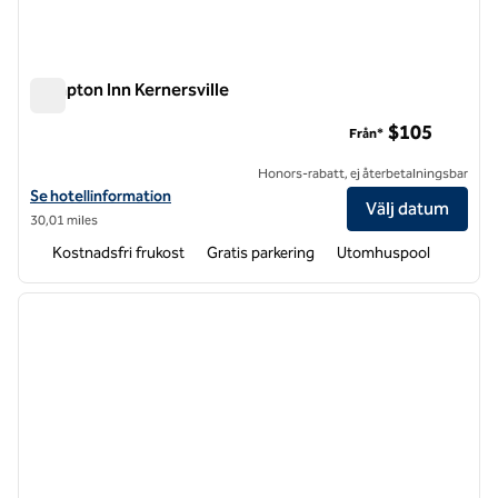
Hampton Inn Kernersville
Hampton Inn Kernersville
$105
Från*
Honors-rabatt, ej återbetalningsbar
Visa hotelldetaljer för Hampton Inn Kernersville
Se hotellinformation
Välj datum
30,01 miles
Kostnadsfri frukost
Gratis parkering
Utomhuspool
1
/
12
föregående bild
nästa b
1 av 12