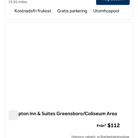
15,91 miles
Kostnadsfri frukost
Gratis parkering
Utomhuspool
1
/
12
föregående bild
nästa b
1 av 12
Hampton Inn & Suites Greensboro/Coliseum Area
Hampton Inn & Suites Greensboro/Coliseum Area
$112
Från*
Honors-rabatt, ej återbetalningsbar