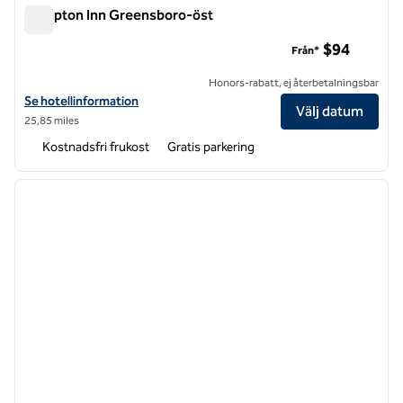
Hampton Inn Greensboro-öst
Hampton Inn Greensboro-öst
$94
Från*
Honors-rabatt, ej återbetalningsbar
Visa hotelldetaljer för Hampton Inn Greensboro-East
Se hotellinformation
Välj datum
25,85 miles
Kostnadsfri frukost
Gratis parkering
1
/
12
föregående bild
nästa b
1 av 12