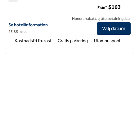
Hampton Inn Lexington, NC
$163
Från*
Honors-rabatt, ej återbetalningsbar
Visa hotelldetaljer för Hampton Inn Lexington, NC
Se hotellinformation
Välj datum
25,85 miles
Kostnadsfri frukost
Gratis parkering
Utomhuspool
1
/
12
föregående bild
nästa b
1 av 12