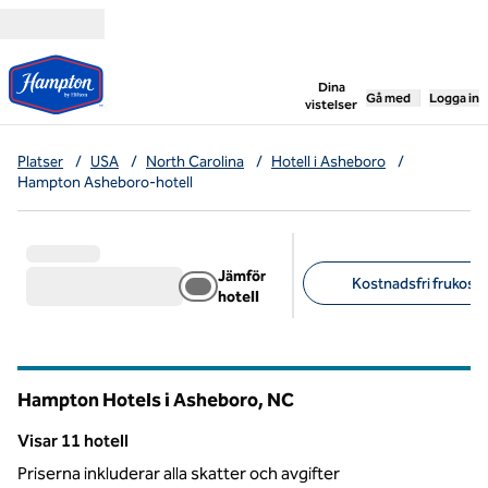
Gå vidare till innehållet
,
öppnar ny flik
Dina
Gå med
Logga in
vistelser
Platser
/
USA
/
North Carolina
/
Hotell i Asheboro
/
Hampton Asheboro-hotell
Jämför
Kostnadsfri frukost 
hotell
Föreslagna filter
Hampton Hotels i Asheboro,
NC
North Carolina
Visar 11 hotell
Visar 11 hotell
Priserna inkluderar alla skatter och avgifter
1
/
12