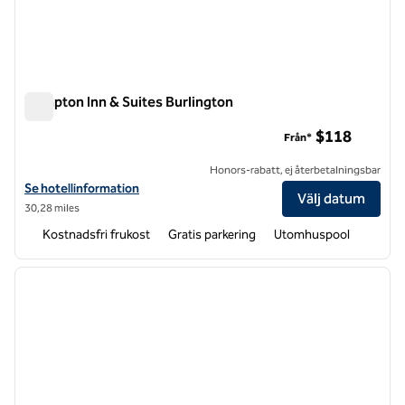
Hampton Inn & Suites Burlington
Hampton Inn & Suites Burlington
$118
Från*
Honors-rabatt, ej återbetalningsbar
Visa hotelldetaljer för Hampton Inn & Suites Burlington
Se hotellinformation
Välj datum
30,28 miles
Kostnadsfri frukost
Gratis parkering
Utomhuspool
1
/
12
föregående bild
nästa b
1 av 12