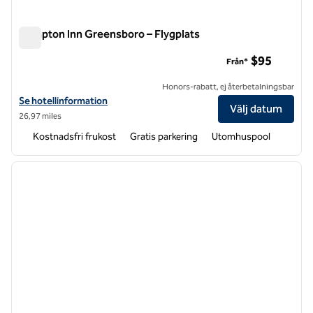
Hampton Inn Greensboro – Flygplats
Hampton Inn Greensboro – Flygplats
$95
Från*
Honors-rabatt, ej återbetalningsbar
Visa hotelldetaljer för Hampton Inn Greensboro-flygplats
Se hotellinformation
Välj datum
26,97 miles
Kostnadsfri frukost
Gratis parkering
Utomhuspool
1
/
12
föregående bild
nästa b
1 av 12