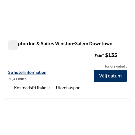
Hampton Inn & Suites Winston-Salem Downtown
Hampton Inn & Suites Winston-Salem Downtown
$135
Från*
Honors-rabatt
Visa hotelldetaljer för Hampton Inn & Suites Winston-Salem Downt
Se hotellinformation
Välj datum
36,41 miles
Kostnadsfri frukost
Utomhuspool
1
/
12
föregående bild
nästa b
1 av 12