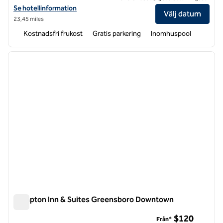
Visa hotelldetaljer för Hampton Inn & Suites Greensboro/Coliseum A
Se hotellinformation
Välj datum
23,45 miles
Kostnadsfri frukost
Gratis parkering
Inomhuspool
1
/
12
föregående bild
nästa b
1 av 12
Hampton Inn & Suites Greensboro Downtown
Hampton Inn & Suites Greensboro Downtown
$120
Från*