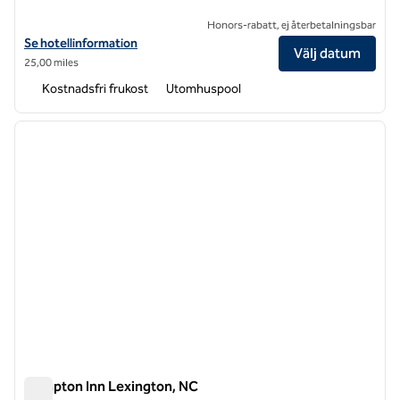
Honors-rabatt, ej återbetalningsbar
Visa hotelldetaljer för Hampton Inn & Suites Greensboro Downtown
Se hotellinformation
Välj datum
25,00 miles
Kostnadsfri frukost
Utomhuspool
1
/
12
föregående bild
nästa b
1 av 12
Hampton Inn Lexington, NC