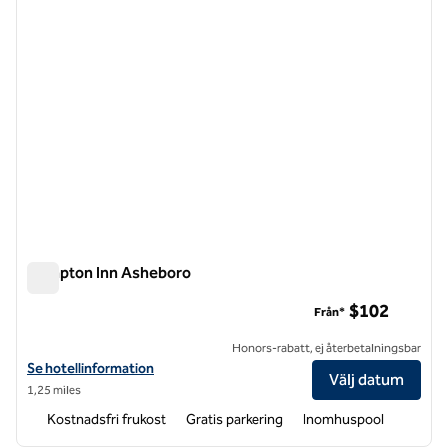
Hampton Inn Asheboro
Hampton Inn Asheboro
$102
Från*
Honors-rabatt, ej återbetalningsbar
Visa hotelldetaljer för Hampton Inn Asheboro
Se hotellinformation
Välj datum
1,25 miles
Kostnadsfri frukost
Gratis parkering
Inomhuspool
1
/
12