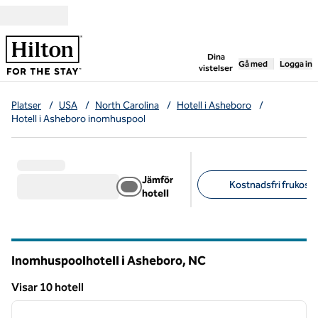
Gå vidare till innehållet
,
öppnar ny flik
Dina
Gå med
Logga in
vistelser
Platser
/
USA
/
North Carolina
/
Hotell i Asheboro
/
Hotell i Asheboro inomhuspool
Jämför
Kostnadsfri frukost (
hotell
Föreslagna filter
Inomhuspoolhotell i Asheboro,
NC
North Carolina
Visar 10 hotell
1
/
12
Visar 10 hotell
föregående bild
nästa b
1 av 12