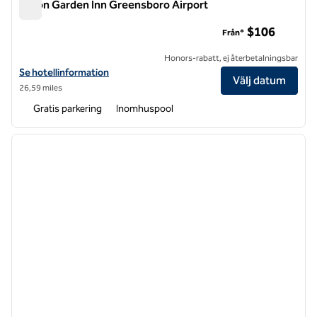
Hilton Garden Inn Greensboro Airport
Hilton Garden Inn Greensboro Airport
$106
Från*
Honors-rabatt, ej återbetalningsbar
Visa hotelluppgifter för Hilton Garden Inn Greensboro Airport
Se hotellinformation
Välj datum
26,59 miles
Gratis parkering
Inomhuspool
1
/
12
föregående bild
nästa b
1 av 12