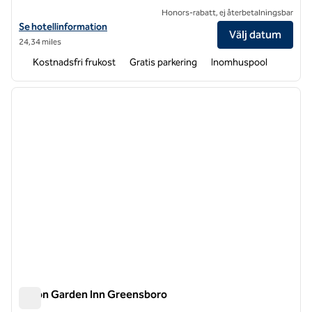
Honors-rabatt, ej återbetalningsbar
Visa hotelluppgifter för Homewood Suites by Hilton Greensboro We
Se hotellinformation
Välj datum
24,34 miles
Kostnadsfri frukost
Gratis parkering
Inomhuspool
1
/
12
föregående bild
nästa b
1 av 12
Hilton Garden Inn Greensboro
Hilton Garden Inn Greensboro