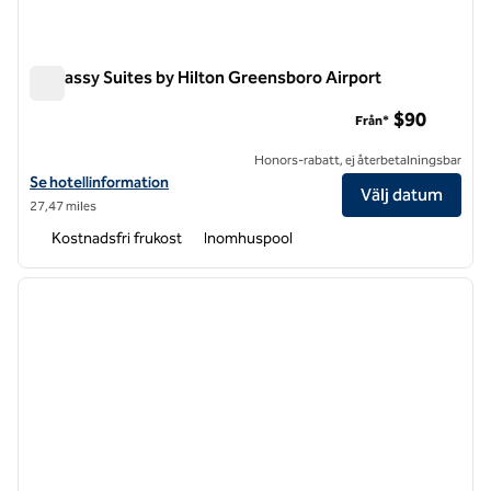
Embassy Suites by Hilton Greensboro Airport
Embassy Suites by Hilton Greensboro Airport
$90
Från*
Honors-rabatt, ej återbetalningsbar
Visa hotelluppgifter för Embassy Suites by Hilton Greensboro Airpor
Se hotellinformation
Välj datum
27,47 miles
Kostnadsfri frukost
Inomhuspool
1
/
12
föregående bild
nästa b
1 av 12