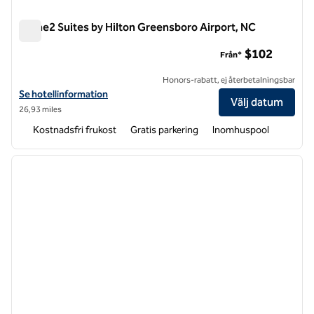
Home2 Suites by Hilton Greensboro Airport, NC
Home2 Suites by Hilton Greensboro Airport, NC
$102
Från*
Honors-rabatt, ej återbetalningsbar
Visa hotelluppgifter för Home2 Suites by Hilton Greensboro Airport,
Se hotellinformation
Välj datum
26,93 miles
Kostnadsfri frukost
Gratis parkering
Inomhuspool
1
/
12
föregående bild
nästa b
1 av 12