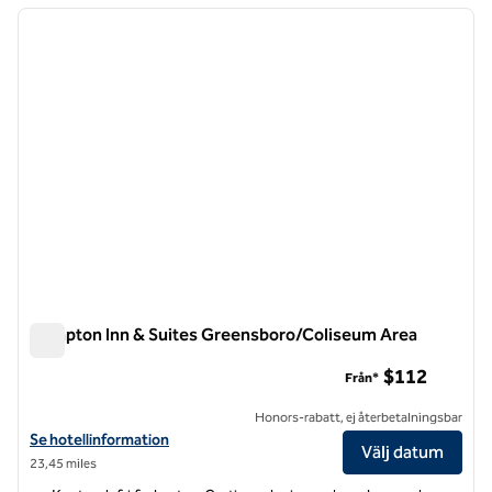
föregående bild
nästa b
1 av 12
Hampton Inn & Suites Greensboro/Coliseum Area
Hampton Inn & Suites Greensboro/Coliseum Area
$112
Från*
Honors-rabatt, ej återbetalningsbar
Visa hotelldetaljer för Hampton Inn & Suites Greensboro/Coliseum A
Se hotellinformation
Välj datum
23,45 miles