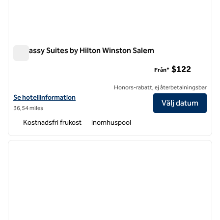
Embassy Suites by Hilton Winston Salem
Embassy Suites by Hilton Winston Salem
$122
Från*
Honors-rabatt, ej återbetalningsbar
Visa hotelluppgifter för Embassy Suites by Hilton Winston Salem
Se hotellinformation
Välj datum
36,54 miles
Kostnadsfri frukost
Inomhuspool
1
/
12
föregående bild
nästa b
1 av 12