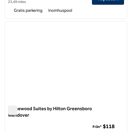
23,49 miles
Gratis parkering
Inomhuspool
1
/
12
föregående bild
nästa b
1 av 12
Homewood Suites by Hilton Greensboro
Wendover
Homewood Suites by Hilton Greensboro Wendover
$118
Från*