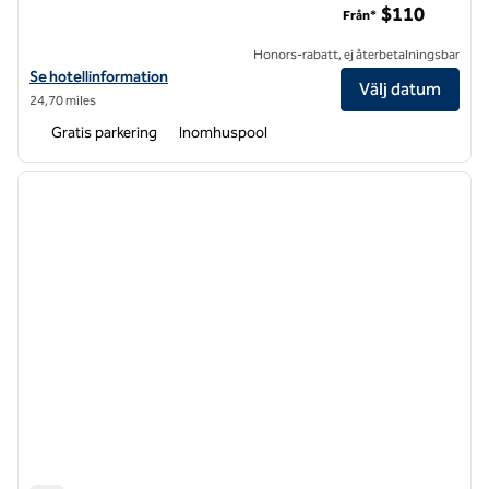
$110
Från*
Honors-rabatt, ej återbetalningsbar
Visa hotelluppgifter för Hilton Garden Inn Greensboro
Se hotellinformation
Välj datum
24,70 miles
Gratis parkering
Inomhuspool
1
/
12
föregående bild
nästa b
1 av 12