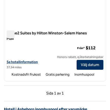
Home2 Suites by Hilton Winston-Salem Hanes
Mall
Home2 Suites by Hilton Winston-Salem Hanes Mall
$112
Från*
Honors-rabatt, ej återbetalningsbar
Visa hotelluppgifter för Home2 Suites by Hilton Winston-Salem Hane
Se hotellinformation
Välj datum
37,94 miles
Kostnadsfri frukost
Gratis parkering
Inomhuspool
Föregående sida, 1 av 1
Nästa sida, 1 av 1
Sida
1 av 1
Sida 1 av 1
Hotell i Asheboro inomhuspool efter varumärke