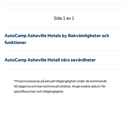
Föregående sida, 1 av 1
Nästa sida, 1 av 1
Sida
1 av 1
Sida 1 av 1
AutoCamp Asheville Hotels by Bekvämligheter och
funktioner
AutoCamp Asheville Hotell nära sevärdheter
*Priserna baseras på aktuell tillgänglighet under de kommande
30 dagarna och kan komma att ändras. Ange exakta datum för
specifika priser och tillgänglighet.