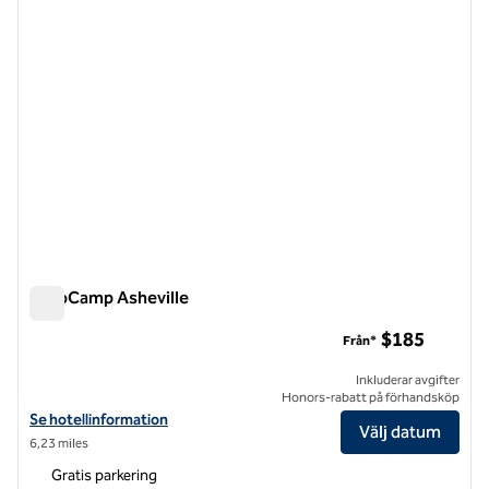
AutoCamp Asheville
AutoCamp Asheville
$185
Från*
Inkluderar avgifter
Honors-rabatt på förhandsköp
Visa hotelluppgifter för AutoCamp Asheville
Se hotellinformation
Välj datum
6,23 miles
Gratis parkering