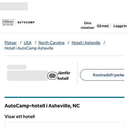
Gå vidare till innehållet
,
öppnar ny flik
Dina
Gå med
Logga in
vistelser
Platser
/
USA
/
North Carolina
/
Hotell i Asheville
/
Hotell i AutoCamp Asheville
Jämför
Kostnadsfri parkerin
hotell
Föreslagna filter
AutoCamp-hotell i Asheville,
NC
North Carolina
Visar ett hotell
1
/
12
Visar ett hotell
föregående bild
nästa b
1 av 12