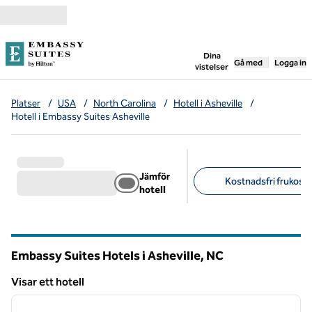
Gå vidare till innehållet
,
öppnar ny flik
Dina
Gå med
Logga in
vistelser
Platser
/
USA
/
North Carolina
/
Hotell i Asheville
/
Hotell i Embassy Suites Asheville
Jämför
Kostnadsfri frukost (
hotell
Föreslagna filter
Embassy Suites Hotels i Asheville,
NC
North Carolina
Visar ett hotell
1
/
12
Visar ett hotell
föregående bild
nästa b
1 av 12