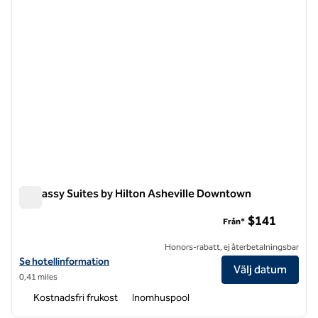
Embassy Suites by Hilton Asheville Downtown
Embassy Suites by Hilton Asheville Downtown
$141
Från*
Honors-rabatt, ej återbetalningsbar
Visa hotelluppgifter för Embassy Suites by Hilton Asheville Downto
Se hotellinformation
Välj datum
0,41 miles
Kostnadsfri frukost
Inomhuspool