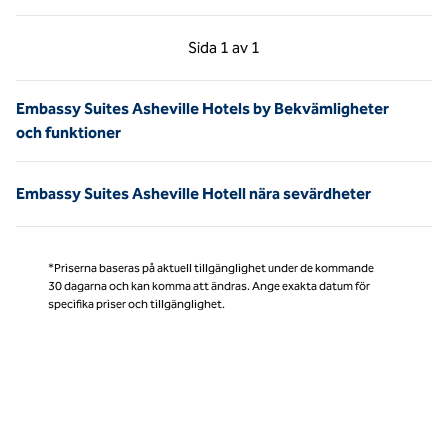
Föregående sida, 1 av 1
Nästa sida, 1 av 1
Sida
1 av 1
Sida 1 av 1
Embassy Suites Asheville Hotels by Bekvämligheter
och funktioner
Embassy Suites Asheville Hotell nära sevärdheter
*Priserna baseras på aktuell tillgänglighet under de kommande
30 dagarna och kan komma att ändras. Ange exakta datum för
specifika priser och tillgänglighet.