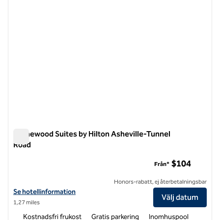
Homewood Suites by Hilton Asheville-Tunnel
Road
Homewood Suites by Hilton Asheville-Tunnel Road
$104
Från*
Honors-rabatt, ej återbetalningsbar
Visa hotelluppgifter för Homewood Suites by Hilton Asheville-Tunne
Se hotellinformation
Välj datum
1,27 miles
Kostnadsfri frukost
Gratis parkering
Inomhuspool