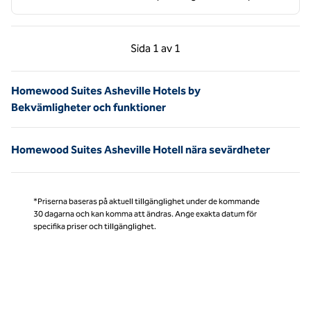
Föregående sida, 1 av 1
Nästa sida, 1 av 1
Sida
1 av 1
Sida 1 av 1
Homewood Suites Asheville Hotels by
Bekvämligheter och funktioner
Homewood Suites Asheville Hotell nära sevärdheter
*Priserna baseras på aktuell tillgänglighet under de kommande
30 dagarna och kan komma att ändras. Ange exakta datum för
specifika priser och tillgänglighet.