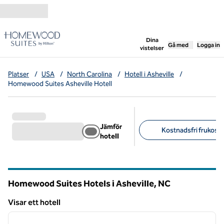
Gå vidare till innehållet
,
öppnar ny flik
Dina
Gå med
Logga in
vistelser
Platser
/
USA
/
North Carolina
/
Hotell i Asheville
/
Homewood Suites Asheville Hotell
Jämför
Kostnadsfri frukost (
hotell
Föreslagna filter
Homewood Suites Hotels i Asheville,
NC
North Carolina
Visar ett hotell
1
/
11
Visar ett hotell
föregående bild
nästa b
1 av 11