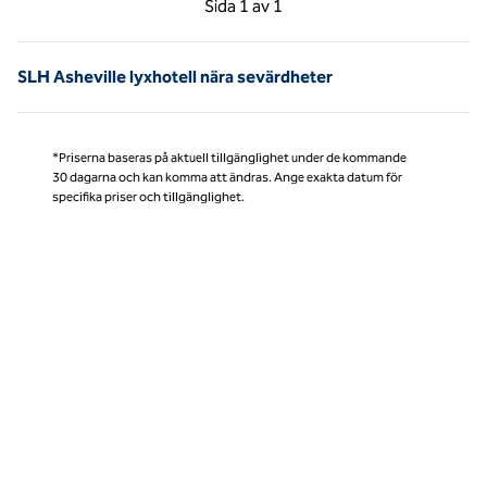
Sida
1 av 1
Sida 1 av 1
SLH Asheville lyxhotell nära sevärdheter
*Priserna baseras på aktuell tillgänglighet under de kommande
30 dagarna och kan komma att ändras. Ange exakta datum för
specifika priser och tillgänglighet.