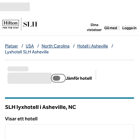
Gå vidare till innehållet
,
öppnar ny flik
Dina
Gå med
Logga in
vistelser
Platser
/
USA
/
North Carolina
/
Hotell i Asheville
/
Lyxhotell SLH Asheville
Jämför hotell
Föreslagna filter
SLH lyxhotell i Asheville,
NC
North Carolina
Visar ett hotell
1
/
7
Visar ett hotell
föregående bild
nästa b
1 av 7