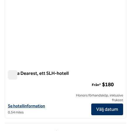
Zelda Dearest, ett SLH-hotell
Zelda Dearest, ett SLH-hotell
$180
Från*
Honors förhandsköp, inklusive
frukost
Visa hotelluppgifter för Zelda Dearest, ett SLH-hotell
Se hotellinformation
Välj datum
0,54 miles
Föregående sida, 1 av 1
Nästa sida, 1 av 1