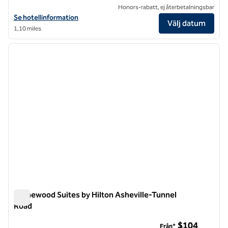
Honors-rabatt, ej återbetalningsbar
Visa hotelluppgifter för The Radical Asheville, Tapestry Collection by
Se hotellinformation
Välj datum
1,10 miles
1
/
11
föregående bild
nästa b
1 av 11
Homewood Suites by Hilton Asheville-Tunnel
Road
Homewood Suites by Hilton Asheville-Tunnel Road
$104
Från*