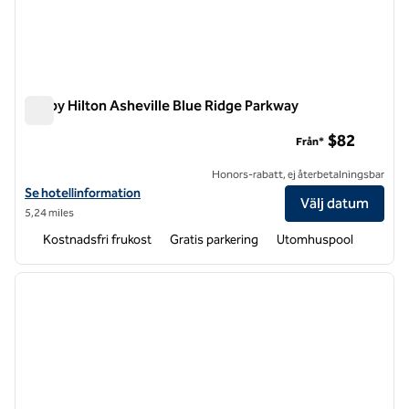
Tru by Hilton Asheville Blue Ridge Parkway
Tru by Hilton Asheville Blue Ridge Parkway
$82
Från*
Honors-rabatt, ej återbetalningsbar
Visa hotelluppgifter för Tru by Hilton Asheville Blue Ridge Parkway
Se hotellinformation
Välj datum
5,24 miles
Kostnadsfri frukost
Gratis parkering
Utomhuspool
1
/
12
föregående bild
nästa b
1 av 12