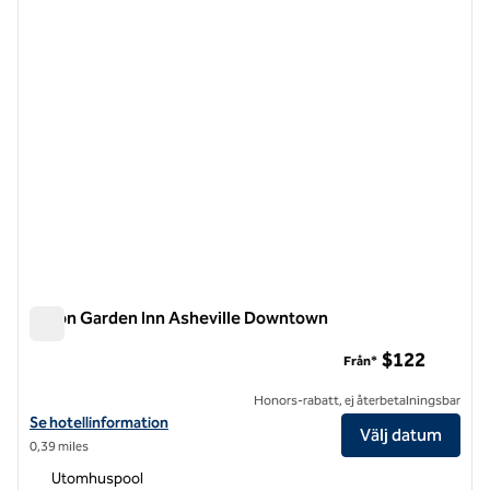
föregående bild
nästa b
1 av 11
Hilton Garden Inn Asheville Downtown
Hilton Garden Inn Asheville Downtown
$122
Från*
Honors-rabatt, ej återbetalningsbar
Visa hotelluppgifter för Hilton Garden Inn Asheville Downtown
Se hotellinformation
Välj datum
0,39 miles
Utomhuspool