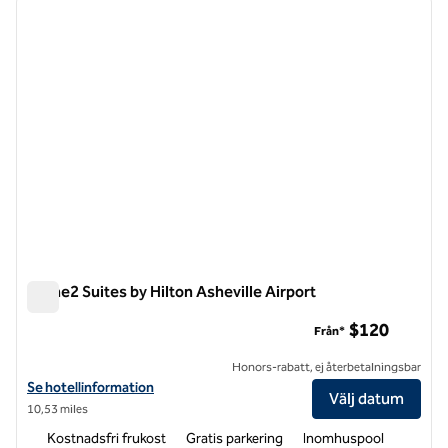
föregående bild
nästa b
1 av 12
Home2 Suites by Hilton Asheville Airport
Home2 Suites by Hilton Asheville Airport
$120
Från*
Honors-rabatt, ej återbetalningsbar
Visa hotelluppgifter för Home2 Suites by Hilton Asheville Airport
Se hotellinformation
Välj datum
10,53 miles
Kostnadsfri frukost
Gratis parkering
Inomhuspool