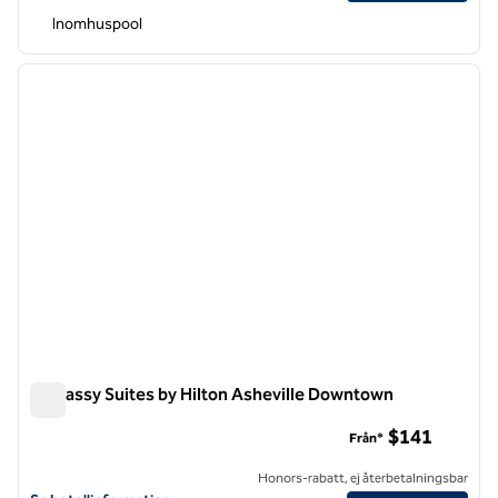
Inomhuspool
1
/
12
föregående bild
nästa b
1 av 12
Embassy Suites by Hilton Asheville Downtown
Embassy Suites by Hilton Asheville Downtown
$141
Från*
Honors-rabatt, ej återbetalningsbar