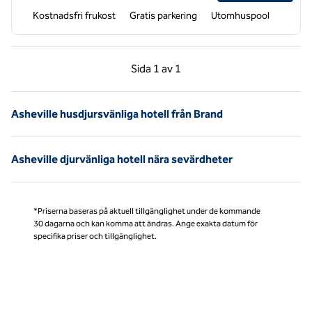
Kostnadsfri frukost
Gratis parkering
Utomhuspool
Föregående sida, 1 av 1
Nästa sida, 1 av 1
Sida
1 av 1
Sida 1 av 1
Asheville husdjursvänliga hotell från Brand
Asheville djurvänliga hotell nära sevärdheter
*Priserna baseras på aktuell tillgänglighet under de kommande
30 dagarna och kan komma att ändras. Ange exakta datum för
specifika priser och tillgänglighet.