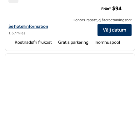
Hampton Inn Asheville-Tunnel Rd.
$94
Från*
Honors-rabatt, ej återbetalningsbar
Visa hotelldetaljer för Hampton Inn Asheville-Tunnel Rd.
Se hotellinformation
Välj datum
1,67 miles
Kostnadsfri frukost
Gratis parkering
Inomhuspool
1
/
12
föregående bild
nästa b
1 av 12