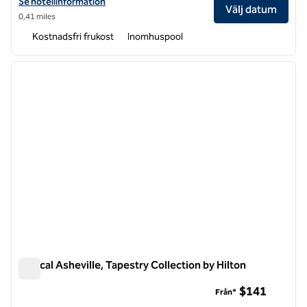
Visa hotelluppgifter för Embassy Suites by Hilton Asheville Downto
Se hotellinformation
Välj datum
0,41 miles
Kostnadsfri frukost
Inomhuspool
1
/
12
föregående bild
nästa b
1 av 12
Radical Asheville, Tapestry Collection by Hilton
Radical Asheville, Tapestry Collection by Hilton
$141
Från*