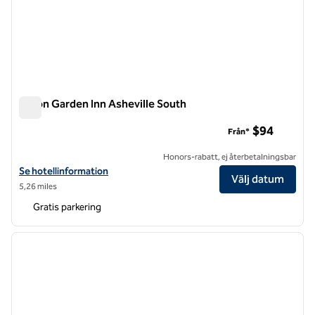
Hilton Garden Inn Asheville South
Hilton Garden Inn Asheville South
$94
Från*
Honors-rabatt, ej återbetalningsbar
Visa hotelluppgifter för Hilton Garden Inn Asheville South
Se hotellinformation
Välj datum
5,26 miles
Gratis parkering
1
/
12
föregående bild
nästa b
1 av 12