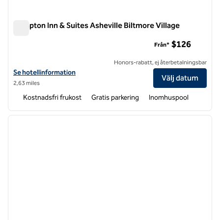
Hampton Inn & Suites Asheville Biltmore Village
Hampton Inn & Suites Asheville Biltmore Village
$126
Från*
Honors-rabatt, ej återbetalningsbar
Visa hotelluppgifter för Hampton Inn & Suites Asheville Biltmore Vill
Se hotellinformation
Välj datum
2,63 miles
Kostnadsfri frukost
Gratis parkering
Inomhuspool
1
/
12
föregående bild
nästa b
1 av 12