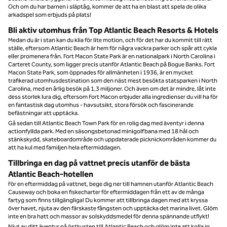
Och om du har barnen i släptåg, kommer de att ha en blast att spela de olika
arkadspel som erbjuds på plats!
Bli aktiv utomhus från Top Atlantic Beach Resorts & Hotels
Medan du är i stan kan du klia för lite motion, och för det har du kommit till rätt
ställe, eftersom Atlantic Beach är hem för några vackra parker och spår att cykla
eller promenera från. Fort Macon State Park är en nationalpark i North Carolina i
Carteret County, som ligger precis utanför Atlantic Beach på Bogue Banks. Fort
Macon State Park, som öppnades för allmänheten i 1936, är en mycket
trafikerad utomhusdestination som den näst mest besökta statsparken i North
Carolina, med en årlig besök på 1,3 miljoner. Och även om det är mindre, låt inte
dess storlek lura dig, eftersom Fort Macon erbjuder alla ingredienser du vill ha för
en fantastisk dag utomhus - havsutsikt, stora försök och fascinerande
befästningar att upptäcka.
Gå sedan till Atlantic Beach Town Park för en rolig dag med äventyr i denna
actionfyllda park. Med en säsongsbetonad minigolfbana med 18 hål och
stänkskydd, skateboardområde och uppdaterade picknickområden kommer du
att ha kul med familjen hela eftermiddagen.
Tillbringa en dag på vattnet precis utanför de bästa
Atlantic Beach-hotellen
För en eftermiddag på vattnet, bege dig ner till hamnen utanför Atlantic Beach
Causeway och boka en fiskecharter för eftermiddagen från ett av de många
fartyg som finns tillgängliga! Du kommer att tillbringa dagen med att kryssa
över havet, njuta av den färskaste fångsten och upptäcka det marina livet. Glöm
inte en bra hatt och massor av solskyddsmedel för denna spännande utflykt!
Njut av ditt äventyr på östkusten till Atlantic Beach och glöm inte att kolla in