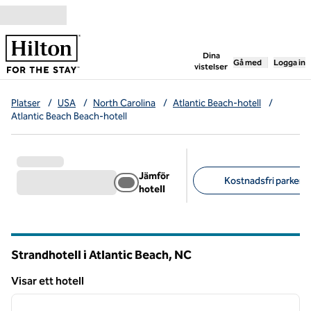
Gå vidare till innehållet
,
öppnar ny flik
Dina
Gå med
Logga in
vistelser
Platser
/
USA
/
North Carolina
/
Atlantic Beach-hotell
/
Atlantic Beach Beach-hotell
Jämför
Kostnadsfri parkerin
hotell
Föreslagna filter
Strandhotell i Atlantic Beach,
NC
North Carolina
Visar ett hotell
1
/
13
Visar ett hotell
föregående bild
nästa b
1 av 13