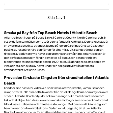
Föregående sida, 1 av 1
Nästa sida, 1 av 1
Sida
1 av 1
Sida 1 av 1
Smaka på Bay från Top Beach Hotels i Atlantic Beach
Atlantic Beach ligger på Bogue Banks i Carteret County, North Carolina, och är
ett av de fem samhällen som utgör denna fantastiska ökedja. Denna kuststad är
en av de mest besökta strandstäderna på North Carolinas Crystal Coast och
besöks av resenärer nära och fjärran för sina mil av vita sandstränder och sin
rikedom av aktiviteter vid havet och utomhusunderhållning. Atlantic Beach är
den perfekta semestern för din semester på östkusten och har varit ett
blomstrande strandsamhälle sedan 1920-talet. Så gör dig redo att koppla av,
vina och äta och njuta av havet under din soliga utflykt från det bästa
strandhotellet i Atlantic Beach.
Prova den färskaste fångsten från strandhotellen i Atlantic
Beach
Känd för sina basvaror vid havet, som färska ostron, krabba, kammusslor och
räkor, hittar du alla dina salta favoriter från de lokala ögrillarna som är fyllda över
staden. Atlantic Beach erbjuder också en mängd olika matalternativ förutom
fisk och skaldjur, från klassiska amerikanska middagar som serverar komfortmat
till exklusiva italienska och franska restauranger. Du kommer att känna dig som
hemma med öns lokala biljettpris. Sedan kan du bege dig till ett av Atlantic
Beachs lokala bryggerier för en eftermiddag med smuttning och shuffleboard!