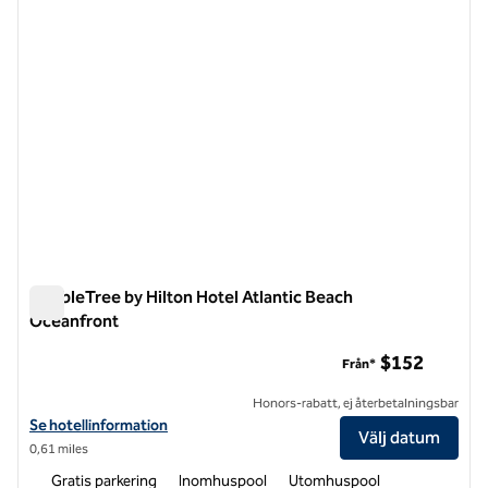
DoubleTree by Hilton Hotel Atlantic Beach
Oceanfront
DoubleTree by Hilton Hotel Atlantic Beach Oceanfront
$152
Från*
Honors-rabatt, ej återbetalningsbar
Visa hotelluppgifter för DoubleTree by Hilton Hotel Atlantic Beach 
Se hotellinformation
Välj datum
0,61 miles
Gratis parkering
Inomhuspool
Utomhuspool