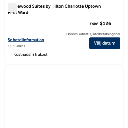
Homewood Suites by Hilton Charlotte Uptown
First Ward
Homewood Suites by Hilton Charlotte Uptown First Ward
$126
Från*
Honors-rabatt, ej återbetalningsbar
Visa hotelluppgifter för Homewood Suites by Hilton Charlotte Uptow
Se hotellinformation
Välj datum
11,36 miles
Kostnadsfri frukost
1
/
12
föregående bild
nästa b
1 av 12