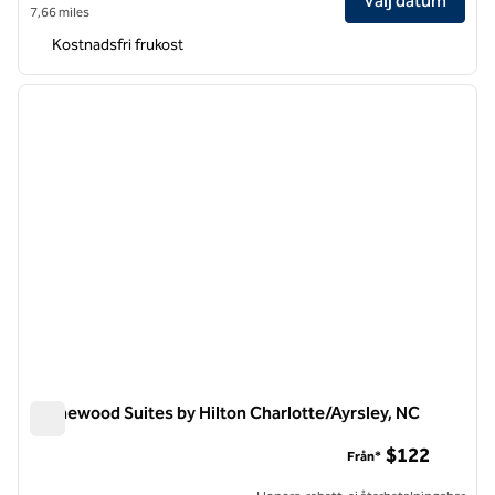
Välj datum
7,66 miles
Kostnadsfri frukost
1
/
12
föregående bild
nästa b
1 av 12
Homewood Suites by Hilton Charlotte/Ayrsley, NC
Homewood Suites by Hilton Charlotte/Ayrsley, NC
$122
Från*