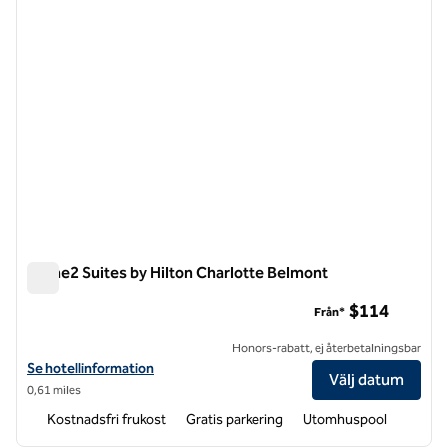
Home2 Suites by Hilton Charlotte Belmont
Home2 Suites by Hilton Charlotte Belmont
$114
Från*
Honors-rabatt, ej återbetalningsbar
Visa hotelluppgifter för Home2 Suites by Hilton Charlotte Belmont
Se hotellinformation
Välj datum
0,61 miles
Kostnadsfri frukost
Gratis parkering
Utomhuspool
1
/
12