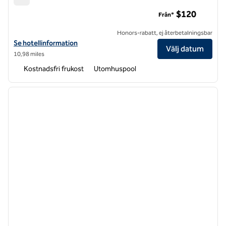
Home2 Suites by Hilton Charlotte Uptown
$120
Från*
Honors-rabatt, ej återbetalningsbar
Visa hotelluppgifter för Home2 Suites by Hilton Charlotte Uptown
Se hotellinformation
Välj datum
10,98 miles
Kostnadsfri frukost
Utomhuspool
1
/
12
föregående bild
nästa b
1 av 12