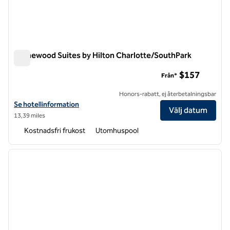
Homewood Suites by Hilton Charlotte/SouthPark
Homewood Suites by Hilton Charlotte/SouthPark
$157
Från*
Honors-rabatt, ej återbetalningsbar
Visa hotelluppgifter för Homewood Suites by Hilton Charlotte/Sout
Se hotellinformation
Välj datum
13,39 miles
Kostnadsfri frukost
Utomhuspool
1
/
10
föregående bild
nästa b
1 av 10