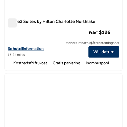
Home2 Suites by Hilton Charlotte Northlake
Home2 Suites by Hilton Charlotte Northlake
$126
Från*
Honors-rabatt, ej återbetalningsbar
Visa hotelluppgifter för Home2 Suites by Hilton Charlotte Northlake
Se hotellinformation
Välj datum
13,24 miles
Kostnadsfri frukost
Gratis parkering
Inomhuspool
1
/
12
föregående bild
nästa b
1 av 12