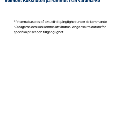
Belmont Kökshotell på rummet från varumärke
*Priserna baseras på aktuell tillgänglighet under de kommande
30 dagarna och kan komma att ändras. Ange exakta datum för
specifika priser och tillgänglighet.