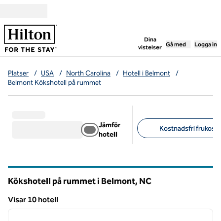
Gå vidare till innehållet
,
öppnar ny flik
Dina
Gå med
Logga in
vistelser
Platser
/
USA
/
North Carolina
/
Hotell i Belmont
/
Belmont Kökshotell på rummet
Jämför
Kostnadsfri frukost 
hotell
Föreslagna filter
Kökshotell på rummet i Belmont,
NC
North Carolina
Visar 10 hotell
1
/
12
Visar 10 hotell
föregående bild
nästa b
1 av 12