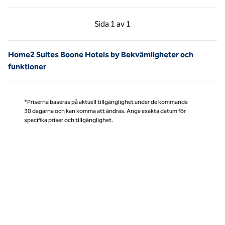
Föregående sida, 1 av 1
Nästa sida, 1 av 1
Sida
1 av 1
Sida 1 av 1
Home2 Suites Boone Hotels by Bekvämligheter och
funktioner
*Priserna baseras på aktuell tillgänglighet under de kommande
30 dagarna och kan komma att ändras. Ange exakta datum för
specifika priser och tillgänglighet.