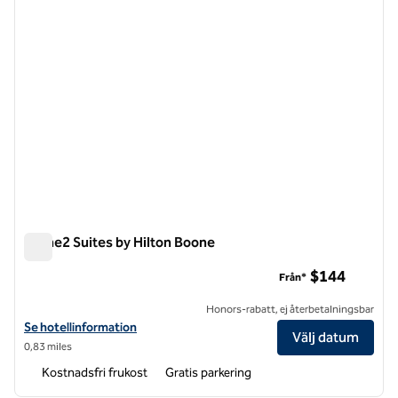
Home2 Suites by Hilton Boone
Home2 Suites by Hilton Boone
$144
Från*
Honors-rabatt, ej återbetalningsbar
Visa hotelluppgifter för Home2 Suites by Hilton Boone
Se hotellinformation
Välj datum
0,83 miles
Kostnadsfri frukost
Gratis parkering