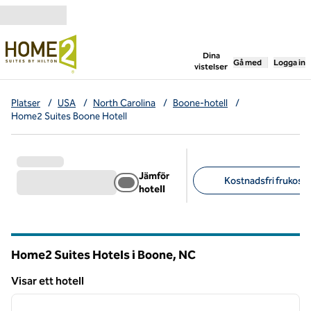
Gå vidare till innehållet
,
öppnar ny flik
Dina
Gå med
Logga in
vistelser
Platser
/
USA
/
North Carolina
/
Boone-hotell
/
Home2 Suites Boone Hotell
Jämför
Kostnadsfri frukost (
hotell
Föreslagna filter
Home2 Suites Hotels i Boone,
NC
North Carolina
Visar ett hotell
1
/
12
Visar ett hotell
föregående bild
nästa b
1 av 12