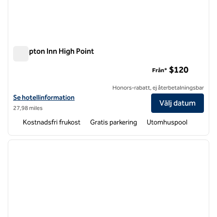
Hampton Inn High Point
Hampton Inn High Point
$120
Från*
Honors-rabatt, ej återbetalningsbar
Visa hotelldetaljer för Hampton Inn High Point
Se hotellinformation
Välj datum
27,98 miles
Kostnadsfri frukost
Gratis parkering
Utomhuspool
1
/
14
föregående bild
nästa b
1 av 14