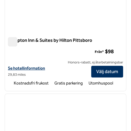
Hampton Inn & Suites by Hilton Pittsboro
Hampton Inn & Suites by Hilton Pittsboro
$98
Från*
Honors-rabatt, ej återbetalningsbar
Visa hotelluppgifter för Hampton Inn & Suites by Hilton Pittsboro
Se hotellinformation
Välj datum
29,83 miles
Kostnadsfri frukost
Gratis parkering
Utomhuspool
1
/
12
föregående bild
nästa b
1 av 12