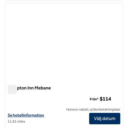
föregående bild
nästa b
1 av 12
Hampton Inn Mebane
Hampton Inn Mebane
$114
Från*
Honors-rabatt, ej återbetalningsbar
Visa hotelldetaljer för Hampton Inn Mebane
Se hotellinformation
Välj datum
11,81 miles