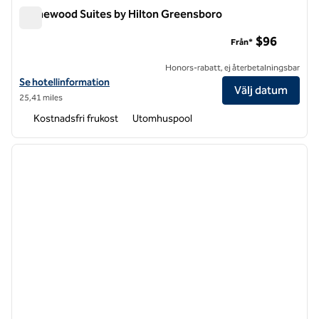
Homewood Suites by Hilton Greensboro
Homewood Suites by Hilton Greensboro
$96
Från*
Honors-rabatt, ej återbetalningsbar
Visa hotelluppgifter för Homewood Suites by Hilton Greensboro
Se hotellinformation
Välj datum
25,41 miles
Kostnadsfri frukost
Utomhuspool
1
/
12
föregående bild
nästa b
1 av 12