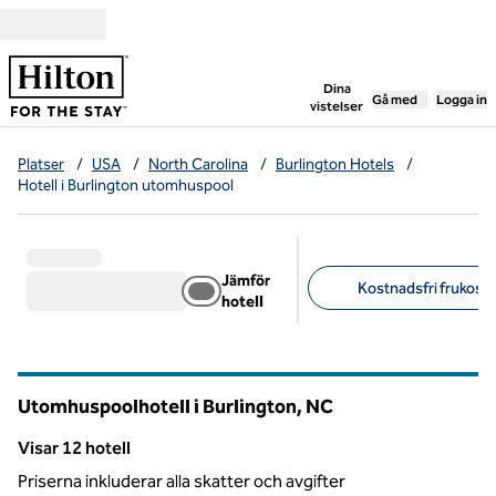
Gå vidare till innehållet
,
öppnar ny flik
Dina
Gå med
Logga in
vistelser
Platser
/
USA
/
North Carolina
/
Burlington Hotels
/
Hotell i Burlington utomhuspool
Jämför
Kostnadsfri frukost 
hotell
Föreslagna filter
Utomhuspoolhotell i Burlington,
NC
North Carolina
Visar 12 hotell
Visar 12 hotell
Priserna inkluderar alla skatter och avgifter
1
/
12