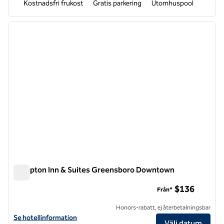
Kostnadsfri frukost
Gratis parkering
Utomhuspool
1
/
12
föregående bild
nästa b
1 av 12
Hampton Inn & Suites Greensboro Downtown
Hampton Inn & Suites Greensboro Downtown
$136
Från*
Honors-rabatt, ej återbetalningsbar
Visa hotelldetaljer för Hampton Inn & Suites Greensboro Downtown
Se hotellinformation
Välj datum