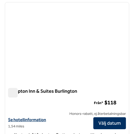
föregående bild
nästa b
1 av 12
Hampton Inn & Suites Burlington
Hampton Inn & Suites Burlington
$118
Från*
Honors-rabatt, ej återbetalningsbar
Visa hotelldetaljer för Hampton Inn & Suites Burlington
Se hotellinformation
Välj datum
1,54 miles