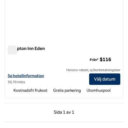
Hampton Inn Eden
Hampton Inn Eden
$116
Från*
Honors-rabatt, ej återbetalningsbar
Visa hotelldetaljer för Hampton Inn Eden
Se hotellinformation
Välj datum
30,70 miles
Kostnadsfri frukost
Gratis parkering
Utomhuspool
Föregående sida, 1 av 1
Nästa sida, 1 av 1
Sida
1 av 1
Sida 1 av 1