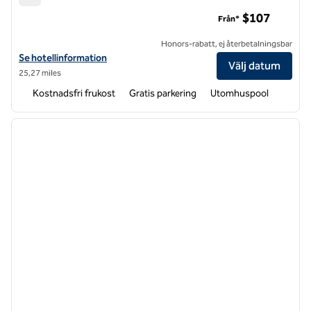
Hampton Inn Greensboro – Flygplats
$107
Från*
Honors-rabatt, ej återbetalningsbar
Visa hotelldetaljer för Hampton Inn Greensboro-flygplats
Se hotellinformation
Välj datum
25,27 miles
Kostnadsfri frukost
Gratis parkering
Utomhuspool
1
/
12
föregående bild
nästa b
1 av 12