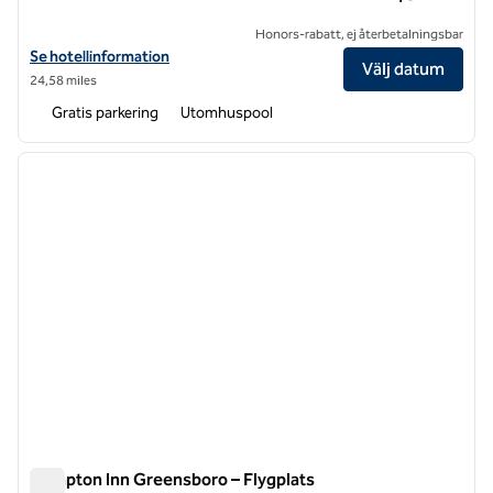
Honors-rabatt, ej återbetalningsbar
Visa hotelluppgifter för DoubleTree by Hilton Greensboro Airport
Se hotellinformation
Välj datum
24,58 miles
Gratis parkering
Utomhuspool
1
/
12
föregående bild
nästa b
1 av 12
Hampton Inn Greensboro – Flygplats