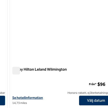
Tru by Hilton Leland Wilmington
Tru by Hilton Leland Wilmington
$96
Från*
sbar
Honors-rabatt, ej återbetalning
/Mayfaire, NC
Visa hotelluppgifter för Tru by Hilton Leland Wilmington
Se hotellinformation
Välj datum
14,73 miles