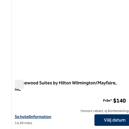
Homewood Suites by Hilton Wilmington/Mayfaire,
NC
Homewood Suites by Hilton Wilmington/Mayfaire, NC
$140
Från*
Honors-rabatt, ej återbetalning
Visa hotelluppgifter för Homewood Suites by Hilton Wilmington
Se hotellinformation
Välj datum
14,49 miles