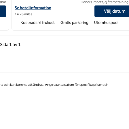
sbar
Honors-rabatt, ej återbetalning
ach
Visa hotelluppgifter för Home2 Suites by Hilton Wilmington Wrig
Se hotellinformation
Välj datum
14,78 miles
Kostnadsfri frukost
Gratis parkering
Utomhuspool
gående sida, 1 av 1
Nästa sida, 1 av 1
Sida
1 av 1
Sida 1 av 1
na och kan komma att ändras. Ange exakta datum för specifika priser och