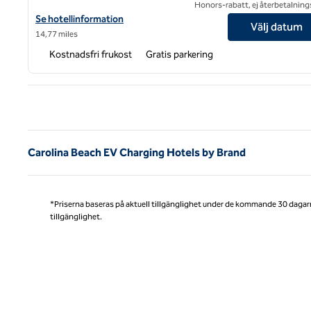
Honors-rabatt, ej återbetalning
Visa hotelluppgifter för Tru by Hilton Wilmington Wrightsville Be
Se hotellinformation
Välj datum
14,77 miles
Kostnadsfri frukost
Gratis parkering
Före
Carolina Beach EV Charging Hotels by Brand
*Priserna baseras på aktuell tillgänglighet under de kommande 30 dagar
tillgänglighet.