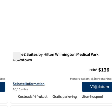
Home2 Suites by Hilton Wilmington Medical Park
Downtown
t
Home2 Suites by Hilton Wilmington Medical Park Downt
$136
Från*
sbar
Honors-rabatt, ej återbetalning
 Tapestry by Hilton
Visa hotelluppgifter för Home2 Suites by Hilton Wilmington Me
Se hotellinformation
Välj datum
10,15 miles
Kostnadsfri frukost
Gratis parkering
Utomhuspool
/
12
1
nästa bild
föregående bild
1 av 12