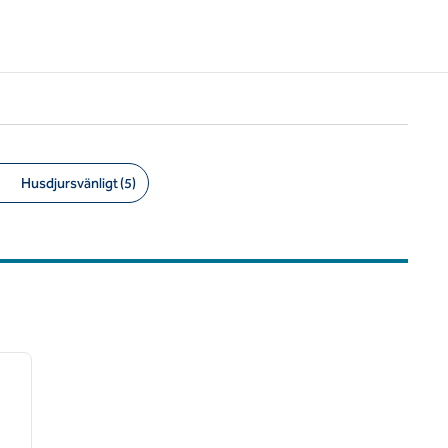
Husdjursvänligt (5)
/
12
nästa bild