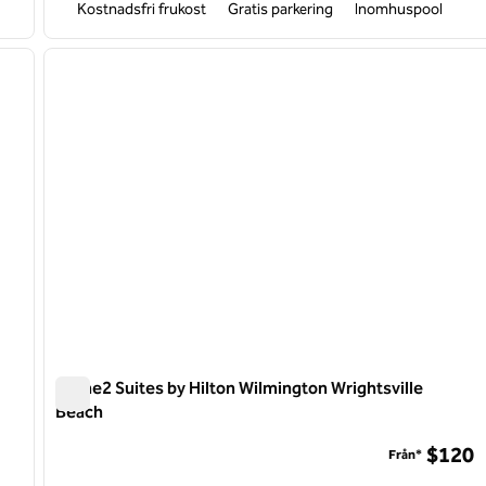
Kostnadsfri frukost
Gratis parkering
Inomhuspool
/
12
1
nästa bild
föregående bild
1 av 12
Home2 Suites by Hilton Wilmington Wrightsville
Beach
Home2 Suites by Hilton Wilmington Wrightsville Beach
$120
Från*