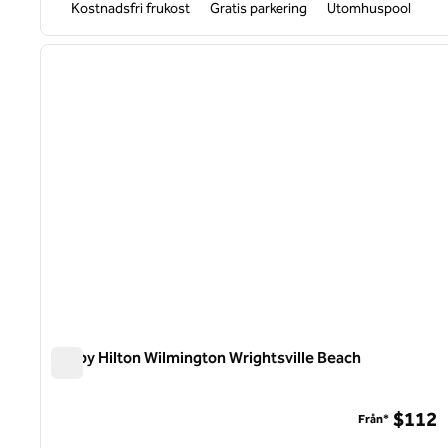
Kostnadsfri frukost
Gratis parkering
Utomhuspool
1
föregående bild
1 av 12
Tru by Hilton Wilmington Wrightsville Beach
Tru by Hilton Wilmington Wrightsville Beach
$112
Från*