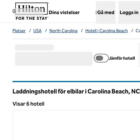
Gå vidare till innehållet
,
öppnar ny flik
0
Dina vistelser
Gå med
Logga in
Platser
/
USA
/
North Carolina
/
Hotell i Carolina Beach
/
Ca
Jämför hotell
Laddningshotell för elbilar i Carolina Beach,
NC
North Carolina
Visar 6 hotell
1
Visar 6 hotell
föregående bild
1 av 12