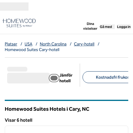
Gå vidare till innehållet
,
öppnar ny flik
Dina
Gå med
Logga in
vistelser
Platser
/
USA
/
North Carolina
/
Cary-hotell
/
Homewood Suites Cary-hotell
Jämför
Kostnadsfri frukost (
hotell
Föreslagna filter
Homewood Suites Hotels i Cary,
NC
North Carolina
Visar 6 hotell
1
/
12
Visar 6 hotell
föregående bild
nästa b
1 av 12