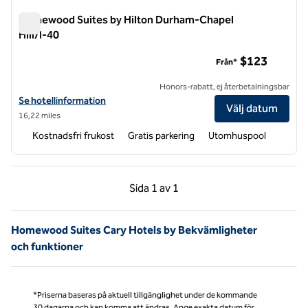
Homewood Suites by Hilton Durham-Chapel
Hill/I-40
Homewood Suites by Hilton Durham-Chapel Hill/I-40
$123
Från*
Honors-rabatt, ej återbetalningsbar
Visa hotelluppgifter för Homewood Suites by Hilton Durham-Chapel Hi
Se hotellinformation
Välj datum
16,22 miles
Kostnadsfri frukost
Gratis parkering
Utomhuspool
Föregående sida, 1 av 1
Nästa sida, 1 av 1
Sida
1 av 1
Sida 1 av 1
Homewood Suites Cary Hotels by Bekvämligheter
och funktioner
*Priserna baseras på aktuell tillgänglighet under de kommande
30 dagarna och kan komma att ändras. Ange exakta datum för