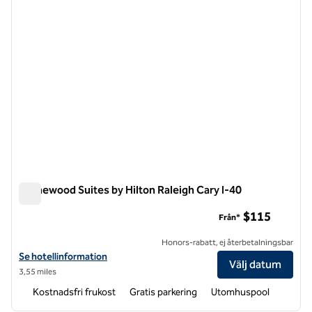
Homewood Suites by Hilton Raleigh Cary I-40
Homewood Suites by Hilton Raleigh Cary I-40
$115
Från*
Honors-rabatt, ej återbetalningsbar
Visa hotelluppgifter för Homewood Suites by Hilton Raleigh Cary I-4
Se hotellinformation
Välj datum
3,55 miles
Kostnadsfri frukost
Gratis parkering
Utomhuspool
1
/
12