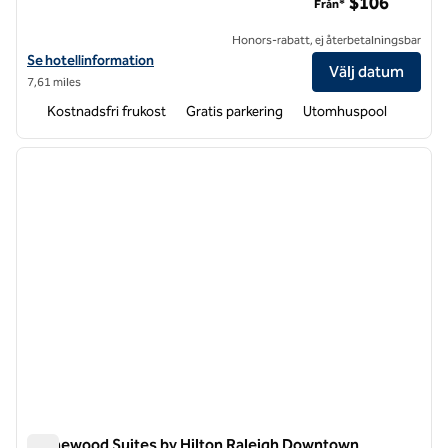
$106
Från*
Honors-rabatt, ej återbetalningsbar
Visa hotelluppgifter för Homewood Suites by Hilton Raleigh-Durham
Se hotellinformation
Välj datum
7,61 miles
Kostnadsfri frukost
Gratis parkering
Utomhuspool
1
/
12
föregående bild
nästa b
1 av 12
Homewood Suites by Hilton Raleigh Downtown