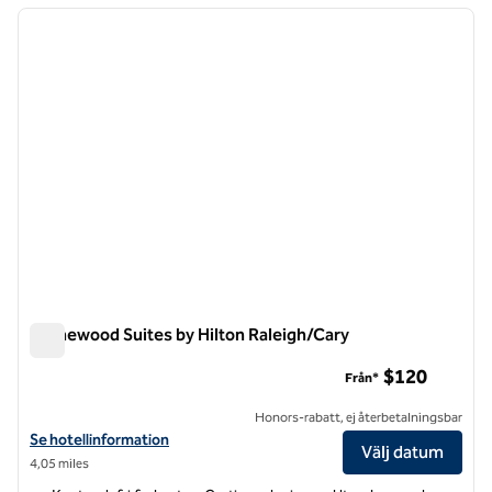
föregående bild
nästa b
1 av 12
Homewood Suites by Hilton Raleigh/Cary
Homewood Suites by Hilton Raleigh/Cary
$120
Från*
Honors-rabatt, ej återbetalningsbar
Visa hotelluppgifter för Homewood Suites by Hilton Raleigh/Cary
Se hotellinformation
Välj datum
4,05 miles