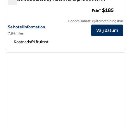
Homewood Suites by Hilton Raleigh Downtown
$185
Från*
Honors-rabatt, ej återbetalningsbar
Visa hotelluppgifter för Homewood Suites by Hilton Raleigh Downt
Se hotellinformation
Välj datum
7,84 miles
Kostnadsfri frukost
1
/
11
föregående bild
nästa b
1 av 11