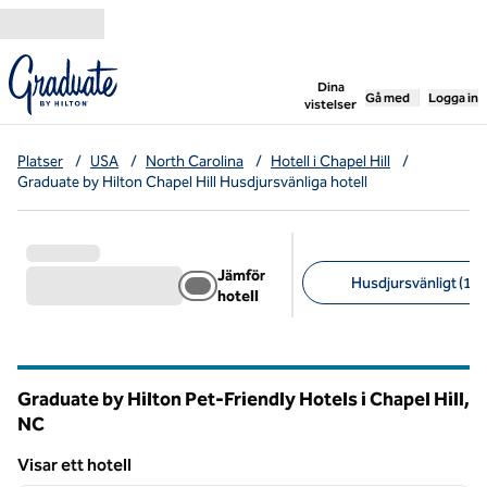
Gå vidare till innehållet
,
öppnar ny flik
Dina
Gå med
Logga in
vistelser
Platser
/
USA
/
North Carolina
/
Hotell i Chapel Hill
/
Graduate by Hilton Chapel Hill Husdjursvänliga hotell
Jämför
Husdjursvänligt (1)
hotell
Föreslagna filter
Graduate by Hilton Pet-Friendly Hotels i Chapel Hill,
NC
North Carolina
Visar ett hotell
1
/
12
Visar ett hotell