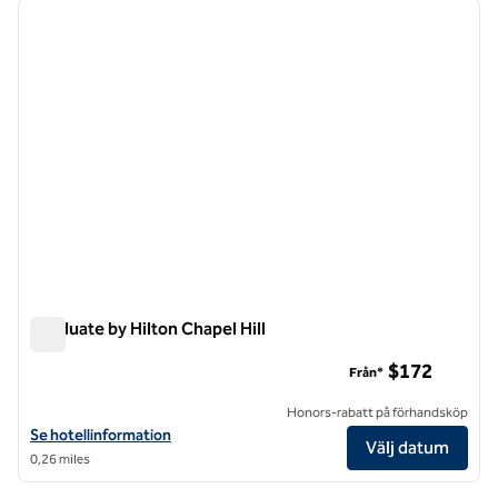
föregående bild
nästa b
1 av 12
Graduate by Hilton Chapel Hill
Graduate by Hilton Chapel Hill
$172
Från*
Honors-rabatt på förhandsköp
Visa hotelluppgifter för Graduate by Hilton Chapel Hill
Se hotellinformation
Välj datum
0,26 miles