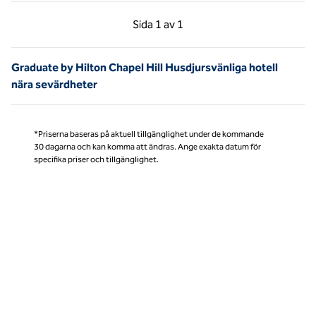
Föregående sida, 1 av 1
Nästa sida, 1 av 1
Sida
1 av 1
Sida 1 av 1
Graduate by Hilton Chapel Hill Husdjursvänliga hotell
nära sevärdheter
*Priserna baseras på aktuell tillgänglighet under de kommande
30 dagarna och kan komma att ändras. Ange exakta datum för
specifika priser och tillgänglighet.