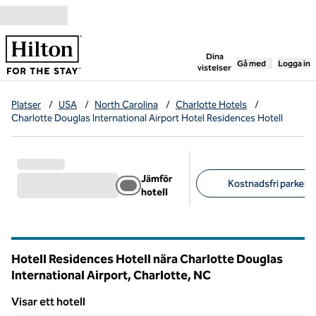
Gå vidare till innehållet
,
öppnar ny flik
Dina
Gå med
Logga in
vistelser
Platser
/
USA
/
North Carolina
/
Charlotte Hotels
/
Charlotte Douglas International Airport Hotel Residences Hotell
Jämför
Kostnadsfri parkerin
hotell
Föreslagna filter
Hotell Residences Hotell nära Charlotte Douglas
International Airport, Charlotte,
NC
North Carolina
Visar ett hotell
1
/
12
Visar ett hotell