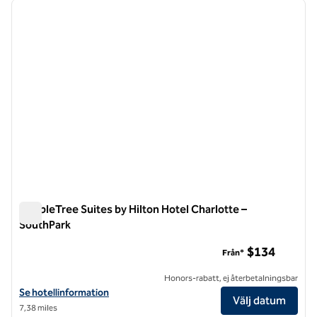
föregående bild
nästa b
1 av 12
DoubleTree Suites by Hilton Hotel Charlotte –
SouthPark
DoubleTree Suites by Hilton Hotel Charlotte – SouthPark
$134
Från*
Honors-rabatt, ej återbetalningsbar
Visa hotelluppgifter för DoubleTree Suites by Hilton Hotel Charlotte
Se hotellinformation
Välj datum
7,38 miles