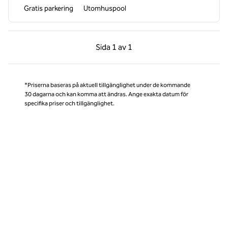
Gratis parkering
Utomhuspool
Föregående sida, 1 av 1
Nästa sida, 1 av 1
Sida
1 av 1
Sida 1 av 1
*Priserna baseras på aktuell tillgänglighet under de kommande
30 dagarna och kan komma att ändras. Ange exakta datum för
specifika priser och tillgänglighet.