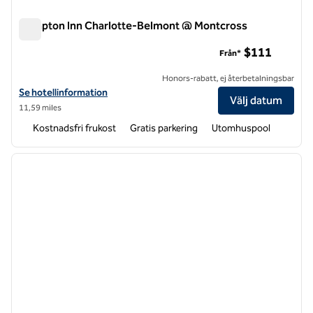
Hampton Inn Charlotte-Belmont @ Montcross
Hampton Inn Charlotte-Belmont @ Montcross
$111
Från*
Honors-rabatt, ej återbetalningsbar
Visa hotelldetaljer för Hampton Inn Charlotte-Belmont @ Montcross
Se hotellinformation
Välj datum
11,59 miles
Kostnadsfri frukost
Gratis parkering
Utomhuspool
1
/
12
föregående bild
nästa b
1 av 12