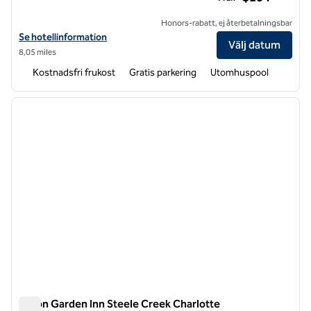
Honors-rabatt, ej återbetalningsbar
Visa hotelluppgifter för Homewood Suites by Hilton Charlotte/Ayrsl
Se hotellinformation
Välj datum
8,05 miles
Kostnadsfri frukost
Gratis parkering
Utomhuspool
1
/
8
föregående bild
nästa b
1 av 8
Hilton Garden Inn Steele Creek Charlotte