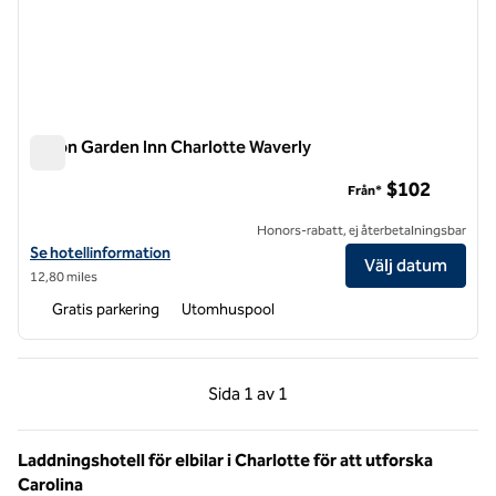
Hilton Garden Inn Charlotte Waverly
Hilton Garden Inn Charlotte Waverly
$102
Från*
Honors-rabatt, ej återbetalningsbar
Visa hotelluppgifter för Hilton Garden Inn Charlotte Waverly
Se hotellinformation
Välj datum
12,80 miles
Gratis parkering
Utomhuspool
Föregående sida, 1 av 1
Nästa sida, 1 av 1
Sida
1 av 1
Sida 1 av 1
Laddningshotell för elbilar i Charlotte för att utforska
Carolina