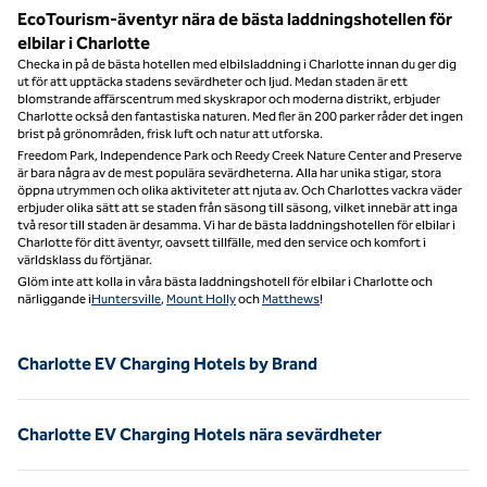
EcoTourism-äventyr nära de bästa laddningshotellen för
elbilar i Charlotte
Checka in på de bästa hotellen med elbilsladdning i Charlotte innan du ger dig
ut för att upptäcka stadens sevärdheter och ljud. Medan staden är ett
blomstrande affärscentrum med skyskrapor och moderna distrikt, erbjuder
Charlotte också den fantastiska naturen. Med fler än 200 parker råder det ingen
brist på grönområden, frisk luft och natur att utforska.
Freedom Park, Independence Park och Reedy Creek Nature Center and Preserve
är bara några av de mest populära sevärdheterna. Alla har unika stigar, stora
öppna utrymmen och olika aktiviteter att njuta av. Och Charlottes vackra väder
erbjuder olika sätt att se staden från säsong till säsong, vilket innebär att inga
två resor till staden är desamma. Vi har de bästa laddningshotellen för elbilar i
Charlotte för ditt äventyr, oavsett tillfälle, med den service och komfort i
världsklass du förtjänar.
Glöm inte att kolla in våra bästa laddningshotell för elbilar i Charlotte och
närliggande i
Huntersville
,
Mount Holly
och
Matthews
!
Charlotte EV Charging Hotels by Brand
Charlotte EV Charging Hotels nära sevärdheter