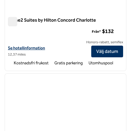
Home2 Suites by Hilton Concord Charlotte
Home2 Suites by Hilton Concord Charlotte
$132
Från*
Honors-rabatt, semiflex
Visa hotelluppgifter för Home2 Suites by Hilton Concord Charlotte
Se hotellinformation
Välj datum
12,37 miles
Kostnadsfri frukost
Gratis parkering
Utomhuspool
1
/
12
föregående bild
nästa b
1 av 12