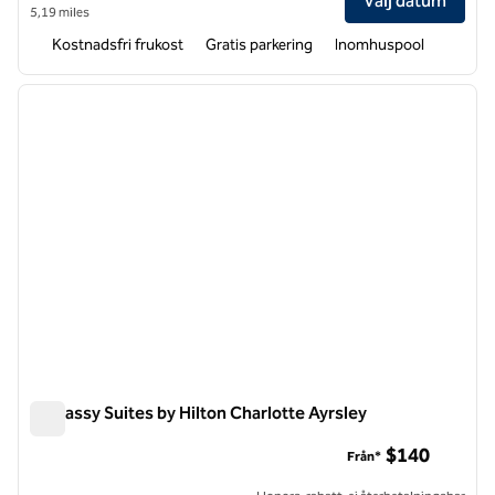
Välj datum
5,19 miles
Kostnadsfri frukost
Gratis parkering
Inomhuspool
1
/
12
föregående bild
nästa b
1 av 12
Embassy Suites by Hilton Charlotte Ayrsley
Embassy Suites by Hilton Charlotte Ayrsley
$140
Från*