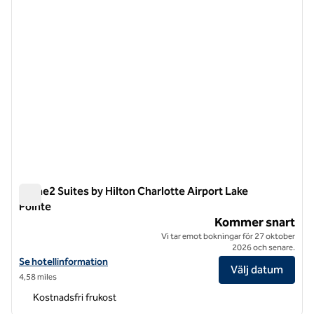
Home2 Suites by Hilton Charlotte Airport Lake
Pointe
Home2 Suites by Hilton Charlotte Airport Lake Pointe
Kommer snart
Vi tar emot bokningar för 27 oktober
2026 och senare.
Visa hotelluppgifter för Home2 Suites by Hilton Charlotte Airport La
Se hotellinformation
Välj datum
4,58 miles
Kostnadsfri frukost
1
/
12