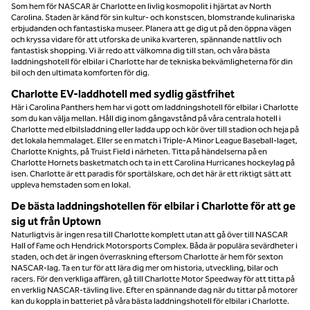
Som hem för NASCAR är Charlotte en livlig kosmopolit i hjärtat av North
Carolina. Staden är känd för sin kultur- och konstscen, blomstrande kulinariska
erbjudanden och fantastiska museer. Planera att ge dig ut på den öppna vägen
och kryssa vidare för att utforska de unika kvarteren, spännande nattliv och
fantastisk shopping. Vi är redo att välkomna dig till stan, och våra bästa
laddningshotell för elbilar i Charlotte har de tekniska bekvämligheterna för din
bil och den ultimata komforten för dig.
Charlotte EV-laddhotell med sydlig gästfrihet
Här i Carolina Panthers hem har vi gott om laddningshotell för elbilar i Charlotte
som du kan välja mellan. Håll dig inom gångavstånd på våra centrala hotell i
Charlotte med elbilsladdning eller ladda upp och kör över till stadion och heja på
det lokala hemmalaget. Eller se en match i Triple-A Minor League Baseball-laget,
Charlotte Knights, på Truist Field i närheten. Titta på händelserna på en
Charlotte Hornets basketmatch och ta in ett Carolina Hurricanes hockeylag på
isen. Charlotte är ett paradis för sportälskare, och det här är ett riktigt sätt att
uppleva hemstaden som en lokal.
De bästa laddningshotellen för elbilar i Charlotte för att ge
sig ut från Uptown
Naturligtvis är ingen resa till Charlotte komplett utan att gå över till NASCAR
Hall of Fame och Hendrick Motorsports Complex. Båda är populära sevärdheter i
staden, och det är ingen överraskning eftersom Charlotte är hem för sexton
NASCAR-lag. Ta en tur för att lära dig mer om historia, utveckling, bilar och
racers. För den verkliga affären, gå till Charlotte Motor Speedway för att titta på
en verklig NASCAR-tävling live. Efter en spännande dag när du tittar på motorer
kan du koppla in batteriet på våra bästa laddningshotell för elbilar i Charlotte.