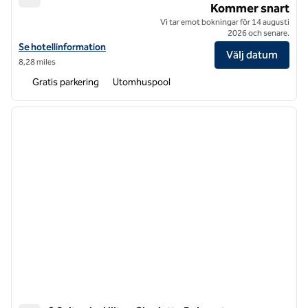
Hilton Garden Inn Steele Creek Charlotte
Kommer snart
Vi tar emot bokningar för 14 augusti
2026 och senare.
Visa hotelluppgifter för Hilton Garden Inn Steele Creek Charlotte
Se hotellinformation
Välj datum
8,28 miles
Gratis parkering
Utomhuspool
1
/
12
föregående bild
nästa b
1 av 12