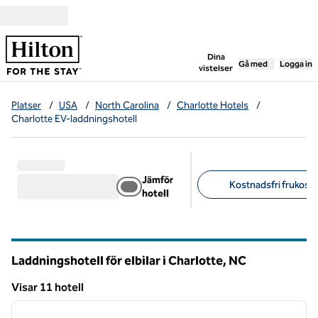
Gå vidare till innehållet
,
öppnar ny flik
Dina
Gå med
Logga in
vistelser
Platser
/
USA
/
North Carolina
/
Charlotte Hotels
/
Charlotte EV-laddningshotell
Jämför
Kostnadsfri frukost (
hotell
Föreslagna filter
Laddningshotell för elbilar i Charlotte,
NC
North Carolina
Visar 11 hotell
1
/
5
Visar 11 hotell
föregående bild
nästa b
1 av 5