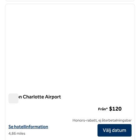
föregående bild
nästa b
1 av 12
Hilton Charlotte Airport
Hilton Charlotte Airport
$120
Från*
Honors-rabatt, ej återbetalningsbar
Visa hotelluppgifter för Hilton Charlotte Airport
Se hotellinformation
Välj datum
4,86 miles