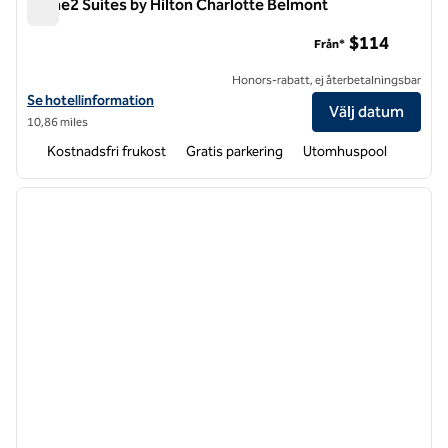
Home2 Suites by Hilton Charlotte Belmont
Home2 Suites by Hilton Charlotte Belmont
$114
Från*
Honors-rabatt, ej återbetalningsbar
Visa hotelluppgifter för Home2 Suites by Hilton Charlotte Belmont
Se hotellinformation
Välj datum
10,86 miles
Kostnadsfri frukost
Gratis parkering
Utomhuspool
1
/
12
föregående bild
nästa b
1 av 12