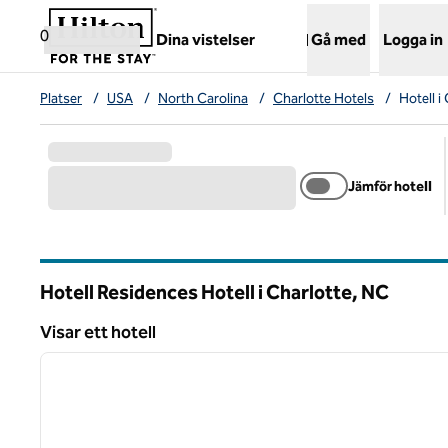
Gå vidare till innehållet
,
öppnar ny flik
0
Dina vistelser
Gå med
Logga in
Platser
/
USA
/
North Carolina
/
Charlotte Hotels
/
Hotell i
Jämför hotell
Hotell Residences Hotell i Charlotte,
NC
North Carolina
Visar ett hotell
1
Visar ett hotell
föregående bild
1 av 12