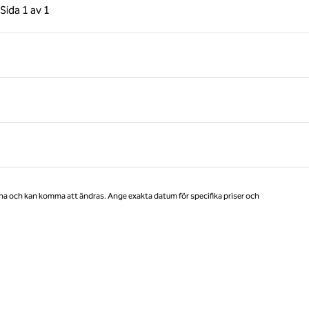
gående sida, 1 av 1
Nästa sida, 1 av 1
Sida
1 av 1
Sida 1 av 1
na och kan komma att ändras. Ange exakta datum för specifika priser och