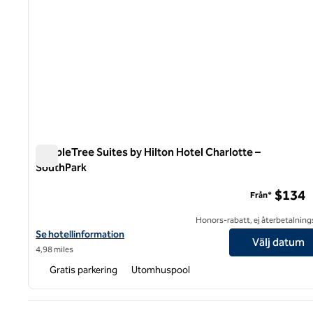
DoubleTree Suites by Hilton Hotel Charlotte –
SouthPark
DoubleTree Suites by Hilton Hotel Charlotte – SouthPark
$134
Från*
Honors-rabatt, ej återbetalning
Visa hotelluppgifter för DoubleTree Suites by Hilton Hotel Charl
Se hotellinformation
Välj datum
4,98 miles
Gratis parkering
Utomhuspool