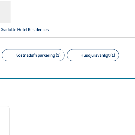
 Charlotte Hotel Residences
Kostnadsfri parkering (1)
Husdjursvänligt (1)
Föreslagna filter
/
12
nästa bild