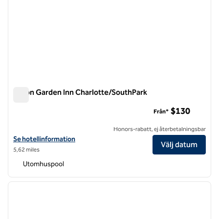
Hilton Garden Inn Charlotte/SouthPark
Hilton Garden Inn Charlotte/SouthPark
$130
Från*
Honors-rabatt, ej återbetalningsbar
Visa hotelluppgifter för Hilton Garden Inn Charlotte/SouthPark
Se hotellinformation
Välj datum
5,62 miles
Utomhuspool
1
/
12
föregående bild
nästa b
1 av 12