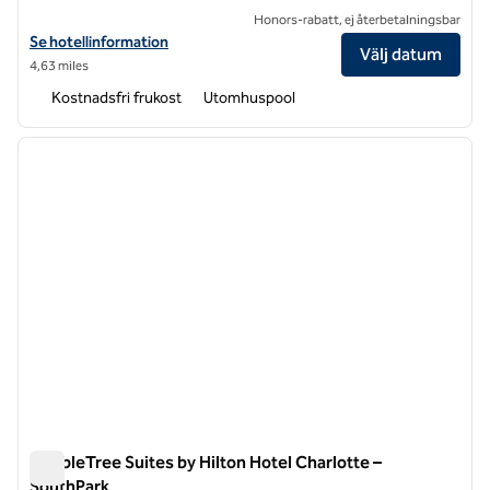
Honors-rabatt, ej återbetalningsbar
Visa hotelldetaljer för Hampton Inn & Suites Charlotte Airport Lake P
Se hotellinformation
Välj datum
4,63 miles
Kostnadsfri frukost
Utomhuspool
1
/
12
föregående bild
nästa b
1 av 12
DoubleTree Suites by Hilton Hotel Charlotte –
SouthPark