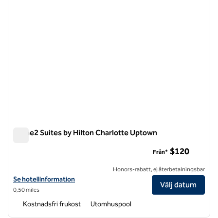
Home2 Suites by Hilton Charlotte Uptown
Home2 Suites by Hilton Charlotte Uptown
$120
Från*
Honors-rabatt, ej återbetalningsbar
Visa hotelluppgifter för Home2 Suites by Hilton Charlotte Uptown
Se hotellinformation
Välj datum
0,50 miles
Kostnadsfri frukost
Utomhuspool
1
/
12