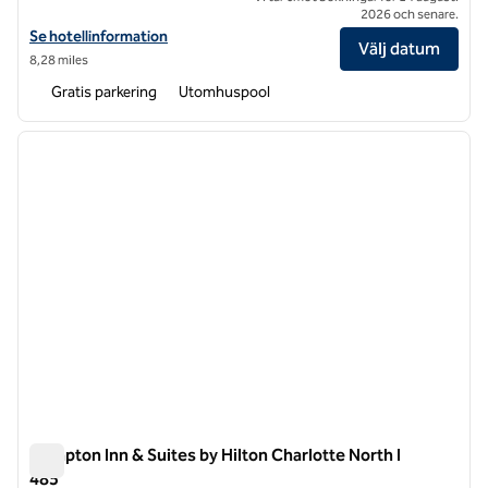
2026 och senare.
Visa hotelluppgifter för Hilton Garden Inn Steele Creek Charlotte
Se hotellinformation
Välj datum
8,28 miles
Gratis parkering
Utomhuspool
1
/
12
föregående bild
nästa b
1 av 12
Hampton Inn & Suites by Hilton Charlotte North I
485