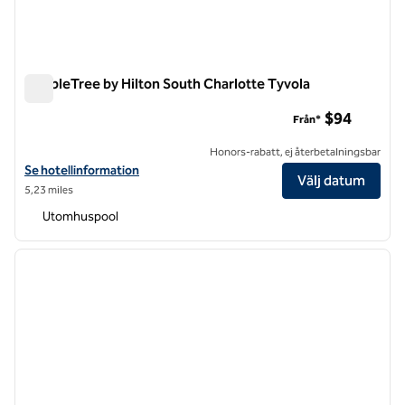
DoubleTree by Hilton South Charlotte Tyvola
DoubleTree by Hilton South Charlotte Tyvola
$94
Från*
Honors-rabatt, ej återbetalningsbar
Visa hotelluppgifter för DoubleTree by Hilton South Charlotte Tyvola
Se hotellinformation
Välj datum
5,23 miles
Utomhuspool
1
/
12
föregående bild
nästa b
1 av 12