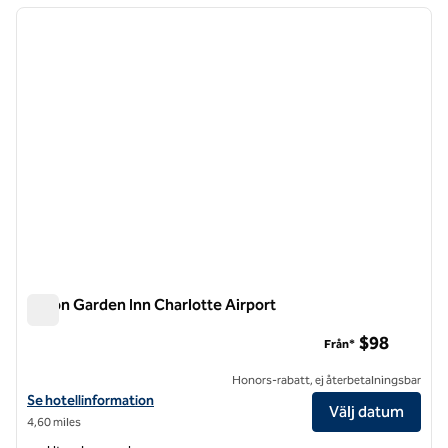
föregående bild
nästa b
1 av 12
Hilton Garden Inn Charlotte Airport
Hilton Garden Inn Charlotte Airport
$98
Från*
Honors-rabatt, ej återbetalningsbar
Visa hotelluppgifter för Hilton Garden Inn Charlotte Airport
Se hotellinformation
Välj datum
4,60 miles