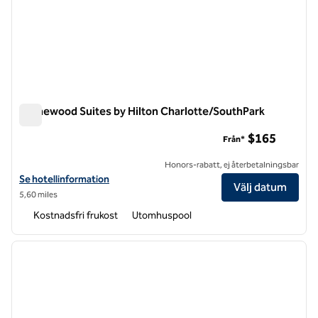
Homewood Suites by Hilton Charlotte/SouthPark
Homewood Suites by Hilton Charlotte/SouthPark
$165
Från*
Honors-rabatt, ej återbetalningsbar
Visa hotelluppgifter för Homewood Suites by Hilton Charlotte/Sout
Se hotellinformation
Välj datum
5,60 miles
Kostnadsfri frukost
Utomhuspool
1
/
12
föregående bild
nästa b
1 av 12