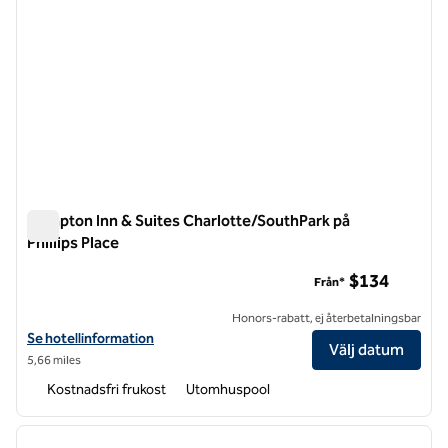
Hampton Inn & Suites Charlotte/SouthPark på
Phillips Place
Hampton Inn & Suites Charlotte/SouthPark på Phillips Place
$134
Från*
Honors-rabatt, ej återbetalningsbar
Visa hotelluppgifter för Hampton Inn & Suites Charlotte/SouthPark på
Se hotellinformation
Välj datum
5,66 miles
Kostnadsfri frukost
Utomhuspool
1
/
12
föregående bild
nästa b
1 av 12