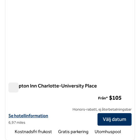
Hampton Inn Charlotte-University Place
Hampton Inn Charlotte-University Place
$105
Från*
Honors-rabatt, ej återbetalningsbar
Visa hotelldetaljer för Hampton Inn Charlotte-University Place
Se hotellinformation
Välj datum
6,97 miles
Kostnadsfri frukost
Gratis parkering
Utomhuspool
1
/
12