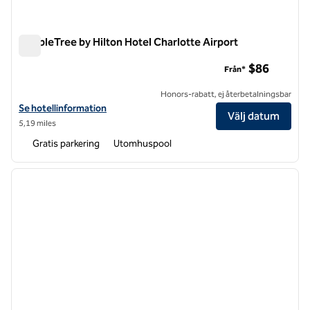
DoubleTree by Hilton Hotel Charlotte Airport
DoubleTree by Hilton Hotel Charlotte Airport
$86
Från*
Honors-rabatt, ej återbetalningsbar
Visa hotelluppgifter för DoubleTree by Hilton Hotel Charlotte Airport
Se hotellinformation
Välj datum
5,19 miles
Gratis parkering
Utomhuspool
1
/
12
föregående bild
nästa b
1 av 12