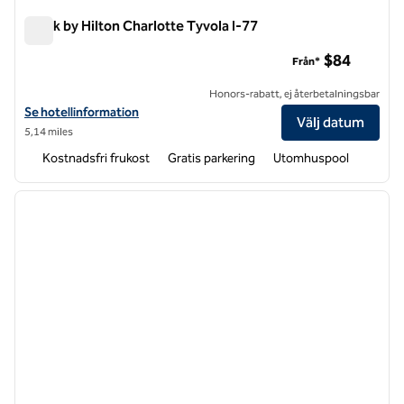
Spark by Hilton Charlotte Tyvola I-77
Spark by Hilton Charlotte Tyvola I-77
$84
Från*
Honors-rabatt, ej återbetalningsbar
Visa hotelluppgifter för Spark by Hilton Charlotte Tyvola I-77
Se hotellinformation
Välj datum
5,14 miles
Kostnadsfri frukost
Gratis parkering
Utomhuspool
1
/
12
föregående bild
nästa b
1 av 12