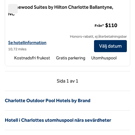
Homewood Suites by Hilton Charlotte Ballantyne,
NC
Homewood Suites by Hilton Charlotte Ballantyne, NC
$110
Från*
Honors-rabatt, ej återbetalningsbar
Visa hotelluppgifter för Homewood Suites by Hilton Charlotte Balla
Se hotellinformation
Välj datum
10,72 miles
Kostnadsfri frukost
Gratis parkering
Utomhuspool
Föregående sida, 1 av 1
Nästa sida, 1 av 1
Sida
1 av 1
Sida 1 av 1
Charlotte Outdoor Pool Hotels by Brand
Hotell i Charlottes utomhuspool nära sevärdheter