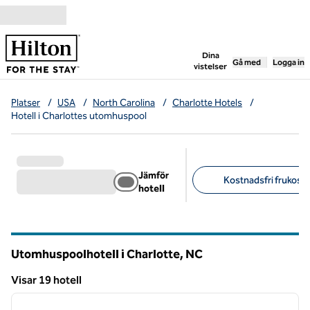
Gå vidare till innehållet
,
öppnar ny flik
Dina
Gå med
Logga in
vistelser
Platser
/
USA
/
North Carolina
/
Charlotte Hotels
/
Hotell i Charlottes utomhuspool
Jämför
Kostnadsfri frukost 
hotell
Föreslagna filter
Utomhuspoolhotell i Charlotte,
NC
North Carolina
Visar 19 hotell
1
/
12
Visar 19 hotell
föregående bild
nästa b
1 av 12