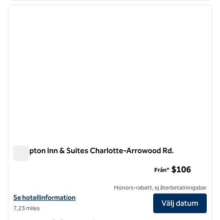
föregående bild
nästa b
1 av 12
Hampton Inn & Suites Charlotte-Arrowood Rd.
Hampton Inn & Suites Charlotte-Arrowood Rd.
$106
Från*
Honors-rabatt, ej återbetalningsbar
Visa hotelldetaljer för Hampton Inn & Suites Charlotte-Arrowood Rd.
Se hotellinformation
Välj datum
7,23 miles