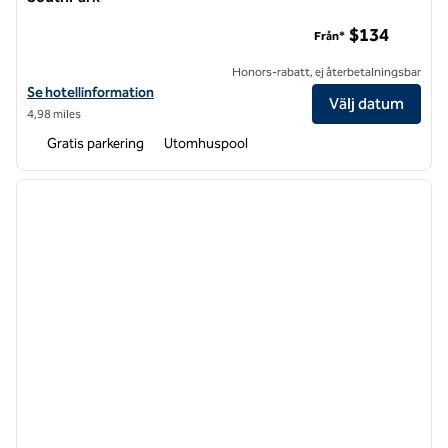
DoubleTree Suites by Hilton Hotel Charlotte – SouthPark
$134
Från*
Honors-rabatt, ej återbetalningsbar
Visa hotelluppgifter för DoubleTree Suites by Hilton Hotel Charlotte
Se hotellinformation
Välj datum
4,98 miles
Gratis parkering
Utomhuspool
1
/
12
föregående bild
nästa b
1 av 12