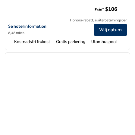
Hampton Inn & Suites by Hilton Charlotte North I 485
$106
Från*
Honors-rabatt, ej återbetalningsbar
Visa hotelluppgifter för Hampton Inn & Suites by Hilton Charlotte Nor
Se hotellinformation
Välj datum
8,48 miles
Kostnadsfri frukost
Gratis parkering
Utomhuspool
1
/
10
föregående bild
nästa b
1 av 10