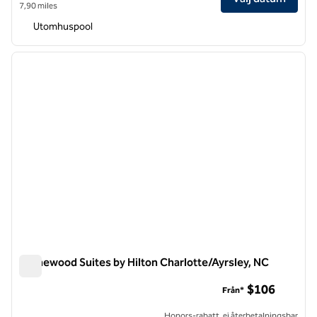
7,90 miles
Utomhuspool
1
/
12
föregående bild
nästa b
1 av 12
Homewood Suites by Hilton Charlotte/Ayrsley, NC
Homewood Suites by Hilton Charlotte/Ayrsley, NC
$106
Från*
Honors-rabatt, ej återbetalningsbar