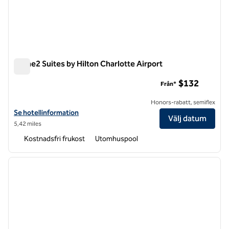
Home2 Suites by Hilton Charlotte Airport
Home2 Suites by Hilton Charlotte Airport
$132
Från*
Honors-rabatt, semiflex
Visa hotelluppgifter för Home2 Suites by Hilton Charlotte Airport
Se hotellinformation
Välj datum
5,42 miles
Kostnadsfri frukost
Utomhuspool
1
/
12
föregående bild
nästa b
1 av 12