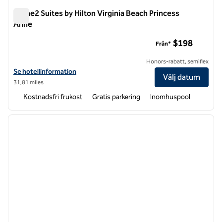
Home2 Suites by Hilton Virginia Beach Princess
Anne
Home2 Suites by Hilton Virginia Beach Princess Anne
$198
Från*
Honors-rabatt, semiflex
Visa hotelluppgifter för Home2 Suites by Hilton Virginia Beach Princ
Se hotellinformation
Välj datum
31,81 miles
Kostnadsfri frukost
Gratis parkering
Inomhuspool
1
/
12
föregående bild
nästa b
1 av 12