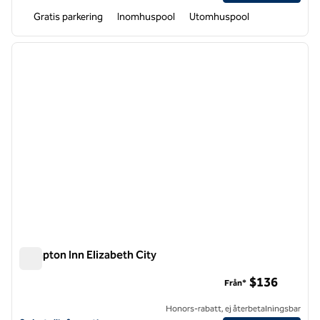
Gratis parkering
Inomhuspool
Utomhuspool
1
/
12
föregående bild
nästa b
1 av 12
Hampton Inn Elizabeth City
Hampton Inn Elizabeth City
$136
Från*
Honors-rabatt, ej återbetalningsbar