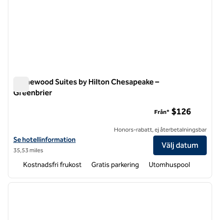
Homewood Suites by Hilton Chesapeake –
Greenbrier
Homewood Suites by Hilton Chesapeake – Greenbrier
$126
Från*
Honors-rabatt, ej återbetalningsbar
Visa hotelluppgifter för Homewood Suites by Hilton Chesapeake-Gr
Se hotellinformation
Välj datum
35,53 miles
Kostnadsfri frukost
Gratis parkering
Utomhuspool
1
/
12
föregående bild
nästa b
1 av 12