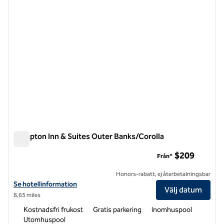
Hampton Inn & Suites Outer Banks/Corolla
Hampton Inn & Suites Outer Banks/Corolla
$209
Från*
Honors-rabatt, ej återbetalningsbar
Visa hotelluppgifter för Hampton Inn & Suites Outer Banks/Corolla
Se hotellinformation
Välj datum
8,65 miles
Kostnadsfri frukost
Gratis parkering
Inomhuspool
Utomhuspool