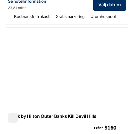
Visa hotelluppgifter för Hampton Inn Elizabeth City
Se hotellinformation
Välj datum
23,84 miles
Kostnadsfri frukost
Gratis parkering
Utomhuspool
1
/
6
föregående bild
nästa b
1 av 6
Spark by Hilton Outer Banks Kill Devil Hills
Spark by Hilton Outer Banks Kill Devil Hills
$160
Från*