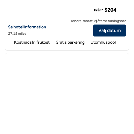
Home2 Suites by Hilton Outer Banks Kill Devil Hills
$204
Från*
Honors-rabatt, ej återbetalningsbar
Visa hotelluppgifter för Home2 Suites by Hilton Outer Banks Kill Devil 
Se hotellinformation
Välj datum
27,15 miles
Kostnadsfri frukost
Gratis parkering
Utomhuspool
1
/
12
föregående bild
nästa b
1 av 12