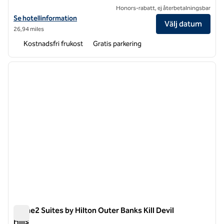
Honors-rabatt, ej återbetalningsbar
Visa hotelluppgifter för Spark by Hilton Outer Banks Kill Devil Hills
Se hotellinformation
Välj datum
26,94 miles
Kostnadsfri frukost
Gratis parkering
1
/
11
föregående bild
nästa b
1 av 11
Home2 Suites by Hilton Outer Banks Kill Devil
Hills