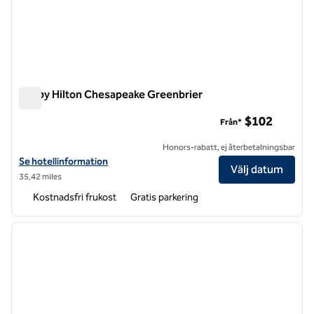
Tru by Hilton Chesapeake Greenbrier
Tru by Hilton Chesapeake Greenbrier
$102
Från*
Honors-rabatt, ej återbetalningsbar
Visa hotelluppgifter för Tru by Hilton Chesapeake Greenbrier
Se hotellinformation
Välj datum
35,42 miles
Kostnadsfri frukost
Gratis parkering
1
/
12
föregående bild
nästa b
1 av 12