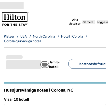
Gå vidare till innehållet
,
öppnar ny flik
Dina
Gå med
Logga in
vistelser
Platser
/
USA
/
North Carolina
/
Hotell i Corolla
/
Corolla djurvänliga hotell
Jämför
Kostnadsfri frukost (
hotell
Föreslagna filter
Husdjursvänliga hotell i Corolla,
NC
North Carolina
Visar 10 hotell
1
/
12
Visar 10 hotell
föregående bild
nästa b
1 av 12