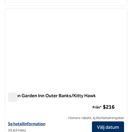
1
/
12
föregående bild
nästa b
1 av 12
Hilton Garden Inn Outer Banks/Kitty Hawk
Hilton Garden Inn Outer Banks/Kitty Hawk
$216
Från*
Honors-rabatt, ej återbetalningsbar
Visa hotelluppgifter för Hilton Garden Inn Outer Banks/Kitty Hawk
Se hotellinformation
Välj datum
20,64 miles