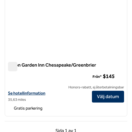
Hilton Garden Inn Chesapeake/Greenbrier
Hilton Garden Inn Chesapeake/Greenbrier
$145
Från*
Honors-rabatt, ej återbetalningsbar
Visa hotelluppgifter för Hilton Garden Inn Chesapeake/Greenbrier
Se hotellinformation
Välj datum
35,63 miles
Gratis parkering
Föregående sida, 1 av 1
Nästa sida, 1 av 1
Sida
1 av 1