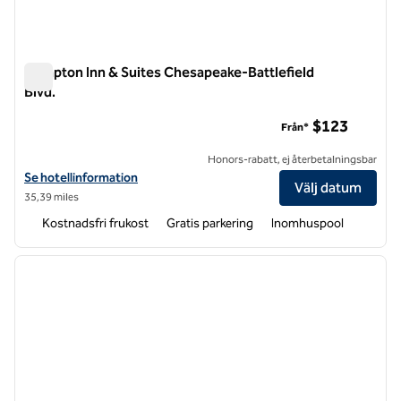
Hampton Inn & Suites Chesapeake-Battlefield
Blvd.
Hampton Inn & Suites Chesapeake-Battlefield Blvd.
$123
Från*
Honors-rabatt, ej återbetalningsbar
Visa hotelldetaljer för Hampton Inn & Suites Chesapeake-Battlefield 
Se hotellinformation
Välj datum
35,39 miles
Kostnadsfri frukost
Gratis parkering
Inomhuspool
1
/
12
föregående bild
nästa b
1 av 12