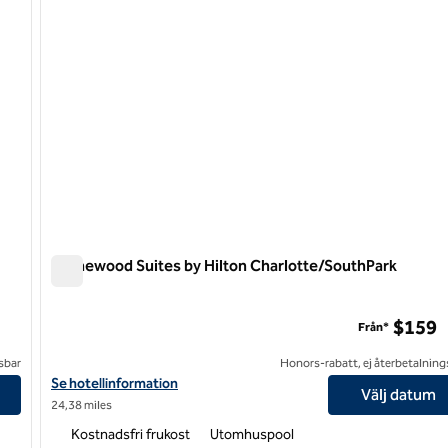
Homewood Suites by Hilton Charlotte/SouthPark
Homewood Suites by Hilton Charlotte/SouthPark
$159
Från*
sbar
Honors-rabatt, ej återbetalning
ptown First Ward
Visa hotelluppgifter för Homewood Suites by Hilton Charlotte/
Se hotellinformation
Välj datum
24,38 miles
Kostnadsfri frukost
Utomhuspool