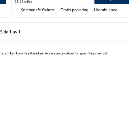
29,51 miles
Kostnadsfri frukost
Gratis parkering
Utomhuspool
gående sida, 1 av 1
Nästa sida, 1 av 1
Sida
1 av 1
Sida 1 av 1
na och kan komma att ändras. Ange exakta datum för specifika priser och