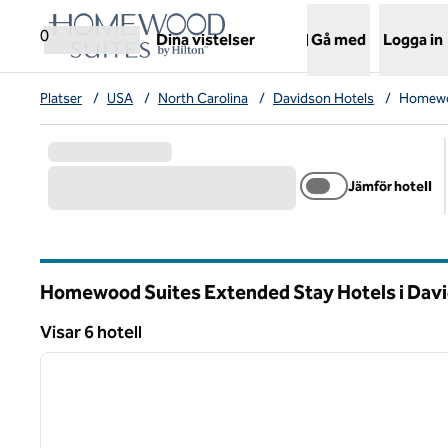
Gå vidare till innehållet
,
öppnar ny flik
0
Dina vistelser
Gå med
Logga in
Platser
/
USA
/
North Carolina
/
Davidson Hotels
/
Homewoo
Jämför hotell
Homewood Suites Extended Stay Hotels i Dav
North Carolina
Visar 6 hotell
1
Visar 6 hotell
föregående bild
1 av 12