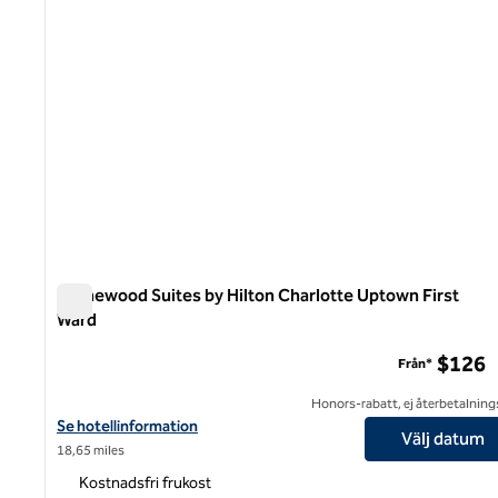
Homewood Suites by Hilton Charlotte Uptown First
Ward
Homewood Suites by Hilton Charlotte Uptown First Ward
$126
Från*
Honors-rabatt, ej återbetalning
Visa hotelluppgifter för Homewood Suites by Hilton Charlotte U
Se hotellinformation
Välj datum
18,65 miles
Kostnadsfri frukost