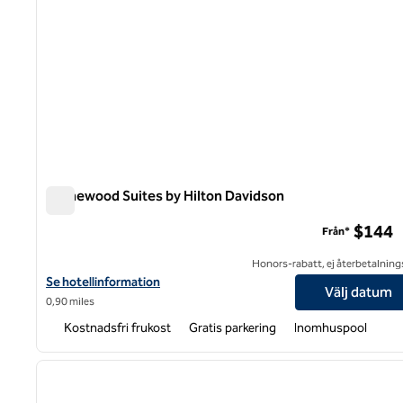
Homewood Suites by Hilton Davidson
Homewood Suites by Hilton Davidson
$144
Från*
Honors-rabatt, ej återbetalning
Visa hotelluppgifter för Homewood Suites by Hilton Davidson
Se hotellinformation
Välj datum
0,90 miles
Kostnadsfri frukost
Gratis parkering
Inomhuspool
1
föregående bild
1 av 12