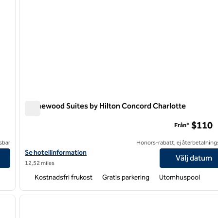
Homewood Suites by Hilton Concord Charlotte
Homewood Suites by Hilton Concord Charlotte
$110
Från*
sbar
Honors-rabatt, ej återbetalning
Visa hotelluppgifter för Homewood Suites by Hilton Concord Cha
Se hotellinformation
Välj datum
12,52 miles
Kostnadsfri frukost
Gratis parkering
Utomhuspool
/
12
1
nästa bild
föregående bild
1 av 12