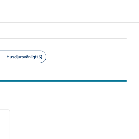
Husdjursvänligt (6)
/
12
nästa bild