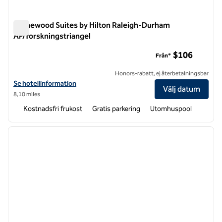
Homewood Suites by Hilton Raleigh-Durham
AP/forskningstriangel
Homewood Suites by Hilton Raleigh-Durham AP/forskningstr
$106
Från*
Honors-rabatt, ej återbetalningsbar
Visa hotelluppgifter för Homewood Suites by Hilton Raleigh-Durham
Se hotellinformation
Välj datum
8,10 miles
Kostnadsfri frukost
Gratis parkering
Utomhuspool
1
/
12
föregående bild
nästa b
1 av 12