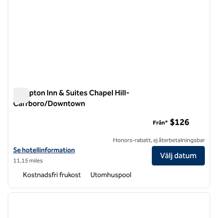
Hampton Inn & Suites Chapel Hill-
Carrboro/Downtown
Hampton Inn & Suites Chapel Hill-Carrboro/Downtown
$126
Från*
Honors-rabatt, ej återbetalningsbar
Visa hotelldetaljer för Hampton Inn & Suites Chapel Hill-Carrboro/
Se hotellinformation
Välj datum
11,15 miles
Kostnadsfri frukost
Utomhuspool
1
/
12
föregående bild
nästa b
1 av 12