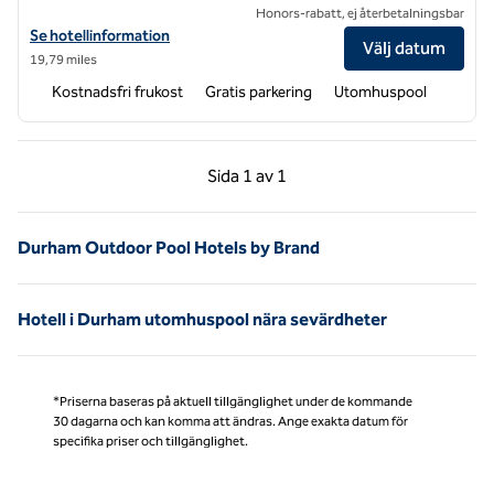
Honors-rabatt, ej återbetalningsbar
Visa hotelldetaljer för Hampton Inn & Suites Raleigh Midtown
Se hotellinformation
Välj datum
19,79 miles
Kostnadsfri frukost
Gratis parkering
Utomhuspool
Föregående sida, 1 av 1
Nästa sida, 1 av 1
Sida
1 av 1
Sida 1 av 1
Durham Outdoor Pool Hotels by Brand
Hotell i Durham utomhuspool nära sevärdheter
*Priserna baseras på aktuell tillgänglighet under de kommande
30 dagarna och kan komma att ändras. Ange exakta datum för
specifika priser och tillgänglighet.