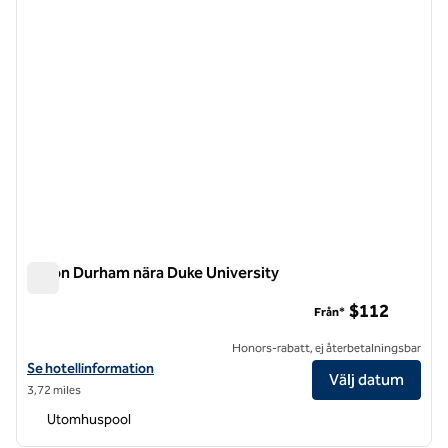
Hilton Durham nära Duke University
Hilton Durham nära Duke University
$112
Från*
Honors-rabatt, ej återbetalningsbar
Visa hotelluppgifter för Hilton Durham nära Duke University
Se hotellinformation
Välj datum
3,72 miles
Utomhuspool
1
/
12