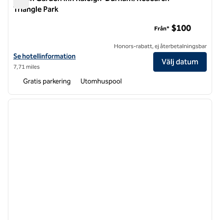
Triangle Park
Hilton Garden Inn Raleigh-Durham/Research Triangle Park
$100
Från*
Honors-rabatt, ej återbetalningsbar
Visa hotelluppgifter för Hilton Garden Inn Raleigh-Durham/Research 
Se hotellinformation
Välj datum
7,71 miles
Gratis parkering
Utomhuspool
1
/
11
föregående bild
nästa b
1 av 11