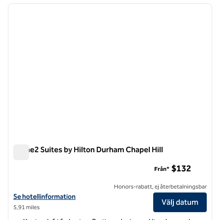
föregående bild
nästa b
1 av 12
Home2 Suites by Hilton Durham Chapel Hill
Home2 Suites by Hilton Durham Chapel Hill
$132
Från*
Honors-rabatt, ej återbetalningsbar
Visa hotelluppgifter för Home2 Suites by Hilton Durham Chapel Hill
Se hotellinformation
Välj datum
5,91 miles