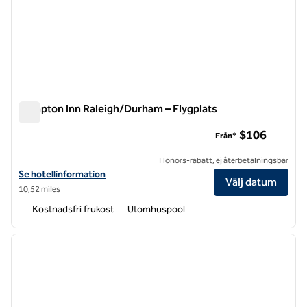
Hampton Inn Raleigh/Durham – Flygplats
Hampton Inn Raleigh/Durham – Flygplats
$106
Från*
Honors-rabatt, ej återbetalningsbar
Visa hotelldetaljer för Hampton Inn Raleigh/Durham-Airport
Se hotellinformation
Välj datum
10,52 miles
Kostnadsfri frukost
Utomhuspool
1
/
12
föregående bild
nästa b
1 av 12