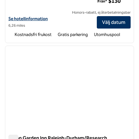
$130
Från*
Honors-rabatt, ej återbetalningsbar
Visa hotelluppgifter för Homewood Suites by Hilton Durham-Chapel Hi
Se hotellinformation
Välj datum
6,26 miles
Kostnadsfri frukost
Gratis parkering
Utomhuspool
1
/
12
föregående bild
nästa b
1 av 12
Hilton Garden Inn Raleigh-Durham/Research