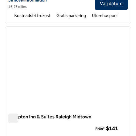
Se hotellinformation
Välj datum
16,73 miles
Kostnadsfri frukost
Gratis parkering
Utomhuspool
1
/
12
föregående bild
nästa b
1 av 12
Hampton Inn & Suites Raleigh Midtown
Hampton Inn & Suites Raleigh Midtown
$141
Från*