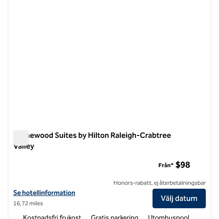
Homewood Suites by Hilton Raleigh-Crabtree
Valley
Homewood Suites by Hilton Raleigh-Crabtree Valley
$98
Från*
Honors-rabatt, ej återbetalningsbar
Visa hotelluppgifter för Homewood Suites by Hilton Raleigh-Crabtree
Se hotellinformation
Välj datum
16,72 miles
Kostnadsfri frukost
Gratis parkering
Utomhuspool