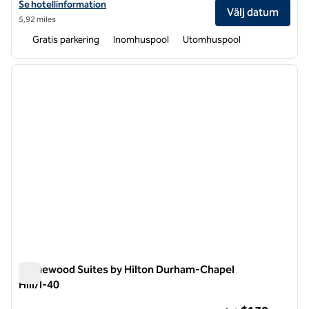
Visa hotelluppgifter för DoubleTree Suites by Hilton Hotel Raleigh –
Se hotellinformation
Välj datum
5,92 miles
Gratis parkering
Inomhuspool
Utomhuspool
1
/
11
föregående bild
nästa b
1 av 11
Homewood Suites by Hilton Durham-Chapel
Hill/I-40
Homewood Suites by Hilton Durham-Chapel Hill/I-40