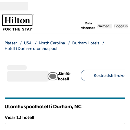
Gå vidare till innehållet
,
öppnar ny flik
Dina
Gå med
Logga in
vistelser
Platser
/
USA
/
North Carolina
/
Durham Hotels
/
Hotell i Durham utomhuspool
Jämför
Kostnadsfri frukost (
hotell
Föreslagna filter
Utomhuspoolhotell i Durham,
NC
North Carolina
Visar 13 hotell
1
/
12
Visar 13 hotell
föregående bild
nästa b
1 av 12