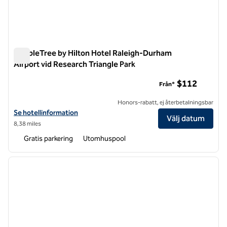
DoubleTree by Hilton Hotel Raleigh-Durham
Airport vid Research Triangle Park
DoubleTree by Hilton Hotel Raleigh-Durham Airport vid Resea
$112
Från*
Honors-rabatt, ej återbetalningsbar
Visa hotelluppgifter för DoubleTree by Hilton Hotel Raleigh-Durham A
Se hotellinformation
Välj datum
8,38 miles
Gratis parkering
Utomhuspool
1
/
12
föregående bild
nästa b
1 av 12