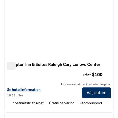
Hampton Inn & Suites Raleigh Cary Lenovo Center
Hampton Inn & Suites Raleigh Cary Lenovo Center
$100
Från*
Honors-rabatt, ej återbetalningsbar
Visa hotelluppgifter för Hampton Inn & Suites Raleigh Cary Lenovo 
Se hotellinformation
Välj datum
16,38 miles
Kostnadsfri frukost
Gratis parkering
Utomhuspool
1
/
12
föregående bild
nästa b
1 av 12