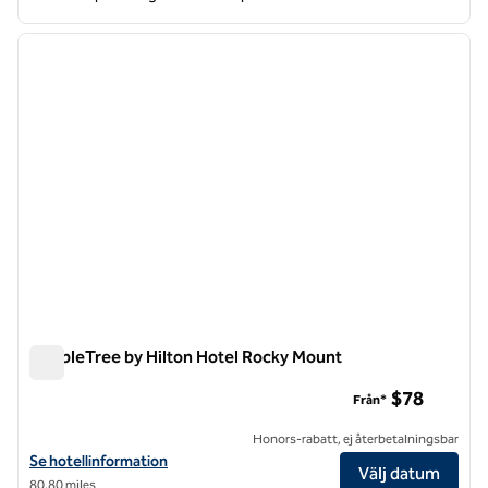
1
/
12
föregående bild
nästa b
1 av 12
DoubleTree by Hilton Hotel Rocky Mount
DoubleTree by Hilton Hotel Rocky Mount
$78
Från*
Honors-rabatt, ej återbetalningsbar
Visa hotelluppgifter för DoubleTree by Hilton Hotel Rocky Mount
Se hotellinformation
Välj datum
80,80 miles