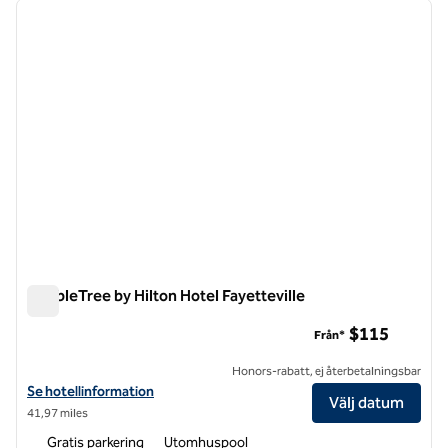
föregående bild
nästa b
1 av 12
DoubleTree by Hilton Hotel Fayetteville
DoubleTree by Hilton Hotel Fayetteville
$115
Från*
Honors-rabatt, ej återbetalningsbar
Visa hotelluppgifter för DoubleTree by Hilton Hotel Fayetteville
Se hotellinformation
Välj datum
41,97 miles
Gratis parkering
Utomhuspool