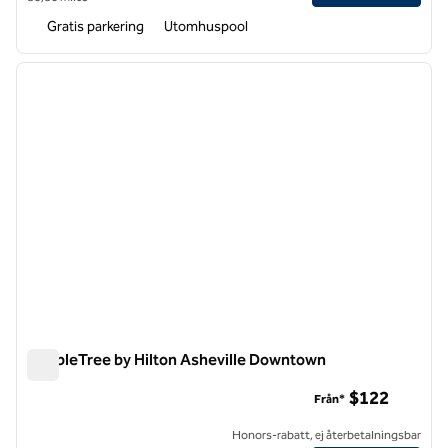
Gratis parkering
Utomhuspool
1
/
12
föregående bild
nästa b
1 av 12
DoubleTree by Hilton Asheville Downtown
DoubleTree by Hilton Asheville Downtown
$122
Från*
Honors-rabatt, ej återbetalningsbar