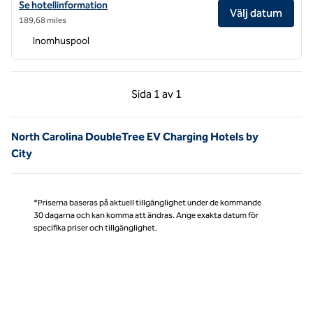
Visa hotelluppgifter för DoubleTree by Hilton Asheville Downtown
Se hotellinformation
Välj datum
189,68 miles
Inomhuspool
Föregående sida, 1 av 1
Nästa sida, 1 av 1
Sida
1 av 1
Sida 1 av 1
North Carolina DoubleTree EV Charging Hotels by
City
*Priserna baseras på aktuell tillgänglighet under de kommande
30 dagarna och kan komma att ändras. Ange exakta datum för
specifika priser och tillgänglighet.