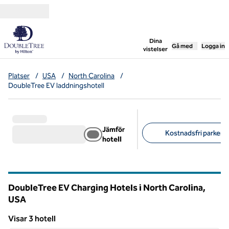
Gå vidare till innehållet
,
öppnar ny flik
Dina
Gå med
Logga in
vistelser
Platser
/
USA
/
North Carolina
/
DoubleTree EV laddningshotell
Jämför
Kostnadsfri parkerin
hotell
Föreslagna filter
DoubleTree EV Charging Hotels i North Carolina,
USA
Visar 3 hotell
1
/
12
Visar 3 hotell