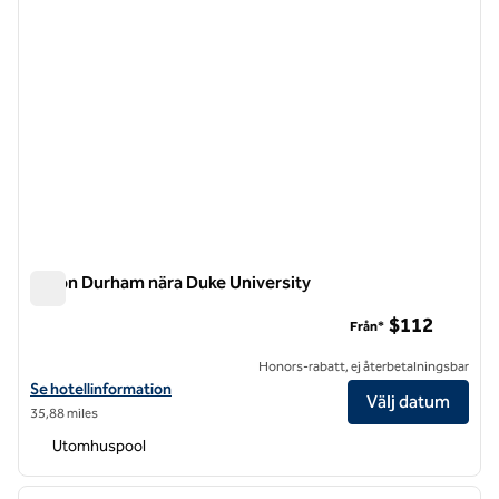
Hilton Durham nära Duke University
Hilton Durham nära Duke University
$112
Från*
Honors-rabatt, ej återbetalningsbar
Visa hotelluppgifter för Hilton Durham nära Duke University
Se hotellinformation
Välj datum
35,88 miles
Utomhuspool
1
/
12
föregående bild
nästa b
1 av 12