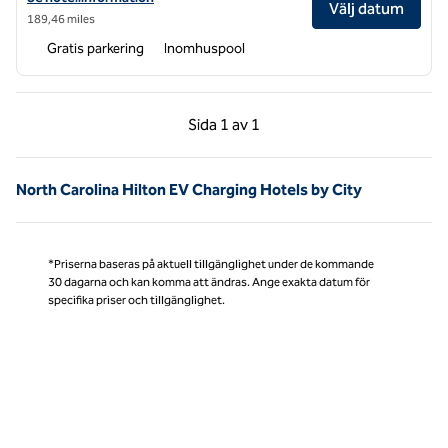
Välj datum
189,46 miles
Gratis parkering
Inomhuspool
Föregående sida, 1 av 1
Nästa sida, 1 av 1
Sida
1 av 1
Sida 1 av 1
North Carolina Hilton EV Charging Hotels by City
*Priserna baseras på aktuell tillgänglighet under de kommande
30 dagarna och kan komma att ändras. Ange exakta datum för
specifika priser och tillgänglighet.