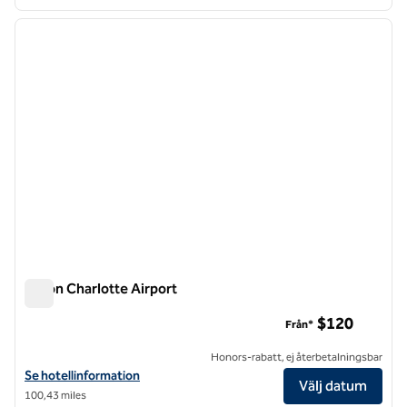
1
/
12
föregående bild
nästa b
1 av 12
Hilton Charlotte Airport
Hilton Charlotte Airport
$120
Från*
Honors-rabatt, ej återbetalningsbar
Visa hotelluppgifter för Hilton Charlotte Airport
Se hotellinformation
Välj datum
100,43 miles