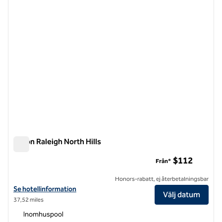
Hilton Raleigh North Hills
Hilton Raleigh North Hills
$112
Från*
Honors-rabatt, ej återbetalningsbar
Visa hotelluppgifter för Hilton Raleigh North Hills
Se hotellinformation
Välj datum
37,52 miles
Inomhuspool