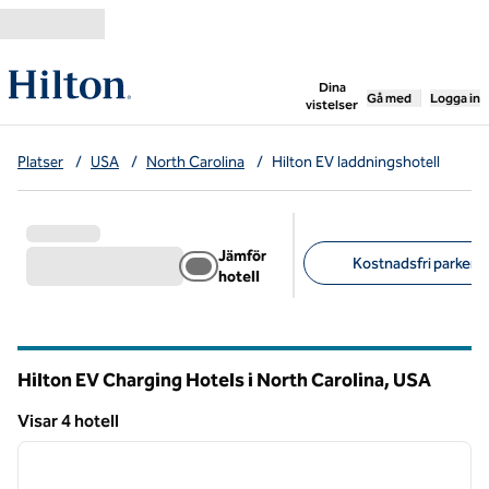
Gå vidare till innehållet
,
öppnar ny flik
Dina
Gå med
Logga in
vistelser
Platser
/
USA
/
North Carolina
/
Hilton EV laddningshotell
Jämför
Kostnadsfri parkerin
hotell
Föreslagna filter
Hilton EV Charging Hotels i North Carolina, USA
Visar 4 hotell
1
/
12
Visar 4 hotell
föregående bild
nästa b
1 av 12