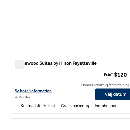
Homewood Suites by Hilton Fayetteville
Homewood Suites by Hilton Fayetteville
$120
Från*
Honors-rabatt, ej återbetalning
Visa hotelluppgifter för Homewood Suites by Hilton Fayetteville
Se hotellinformation
Välj datum
4,06 miles
Kostnadsfri frukost
Gratis parkering
Inomhuspool
Före