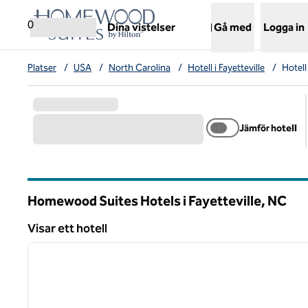
Gå vidare till innehållet
,
öppnar ny flik
0
Dina vistelser
Gå med
Logga in
Platser
/
USA
/
North Carolina
/
Hotell i Fayetteville
/
Hotell
Jämför hotell
Homewood Suites Hotels i Fayetteville,
NC
North Carolina
Visar ett hotell
1
Visar ett hotell
föregående bild
1 av 12