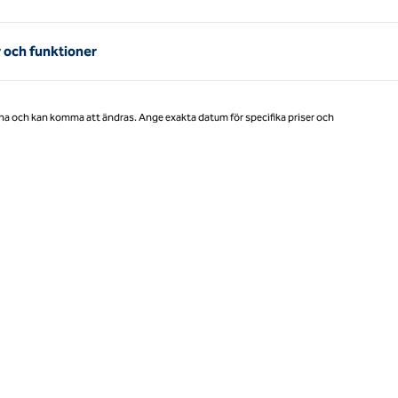
Sida 1 av 1
 och funktioner
na och kan komma att ändras. Ange exakta datum för specifika priser och