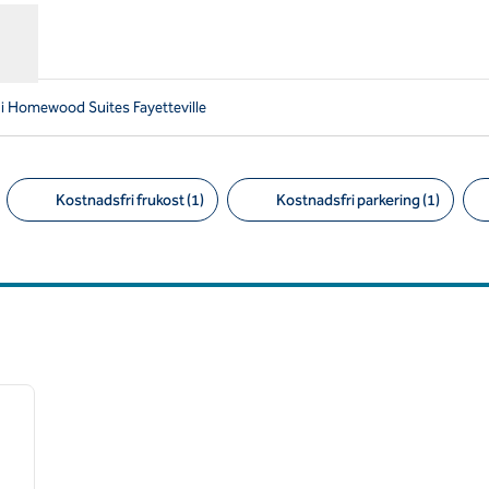
 i Homewood Suites Fayetteville
Kostnadsfri frukost (1)
Kostnadsfri parkering (1)
Föreslagna filter
/
12
nästa bild