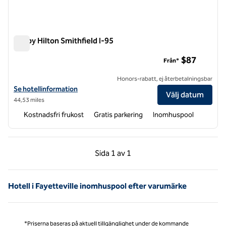
Tru by Hilton Smithfield I-95
Tru by Hilton Smithfield I-95
$87
Från*
Honors-rabatt, ej återbetalningsbar
Visa hotelluppgifter för Tru by Hilton Smithfield I-95
Se hotellinformation
Välj datum
44,53 miles
Kostnadsfri frukost
Gratis parkering
Inomhuspool
Föregående sida, 1 av 1
Nästa sida, 1 av 1
Sida
1 av 1
Sida 1 av 1
Hotell i Fayetteville inomhuspool efter varumärke
*Priserna baseras på aktuell tillgänglighet under de kommande