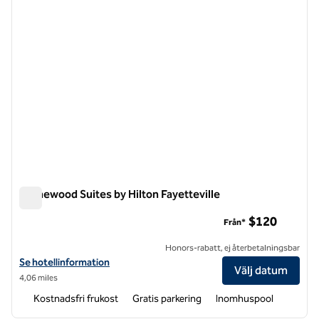
Homewood Suites by Hilton Fayetteville
Homewood Suites by Hilton Fayetteville
$120
Från*
Honors-rabatt, ej återbetalningsbar
Visa hotelluppgifter för Homewood Suites by Hilton Fayetteville
Se hotellinformation
Välj datum
4,06 miles
Kostnadsfri frukost
Gratis parkering
Inomhuspool
1
/
12