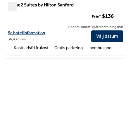
Home2 Suites by Hilton Sanford
Home2 Suites by Hilton Sanford
$136
Från*
Honors-rabatt, ej återbetalningsbar
Visa hotelluppgifter för Home2 Suites by Hilton Sanford
Se hotellinformation
Välj datum
36,43 miles
Kostnadsfri frukost
Gratis parkering
Inomhuspool
1
/
12
föregående bild
nästa b
1 av 12