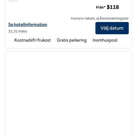
Hampton Inn & Suites Southern Pines-Pinehurst
$118
Från*
Honors-rabatt, ej återbetalningsbar
Visa hotelldetaljer för Hampton Inn & Suites Southern Pines-Pinehur
Se hotellinformation
Välj datum
31,31 miles
Kostnadsfri frukost
Gratis parkering
Inomhuspool
1
/
12
föregående bild
nästa b
1 av 12