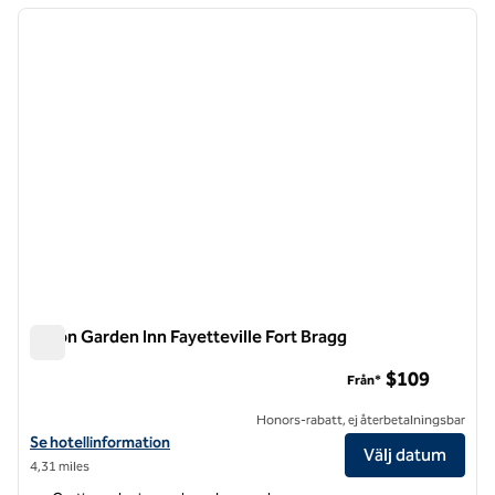
föregående bild
nästa b
1 av 12
Hilton Garden Inn Fayetteville Fort Bragg
Hilton Garden Inn Fayetteville Fort Bragg
$109
Från*
Honors-rabatt, ej återbetalningsbar
Visa hotelluppgifter för Hilton Garden Inn Fayetteville Fort Bragg
Se hotellinformation
Välj datum
4,31 miles