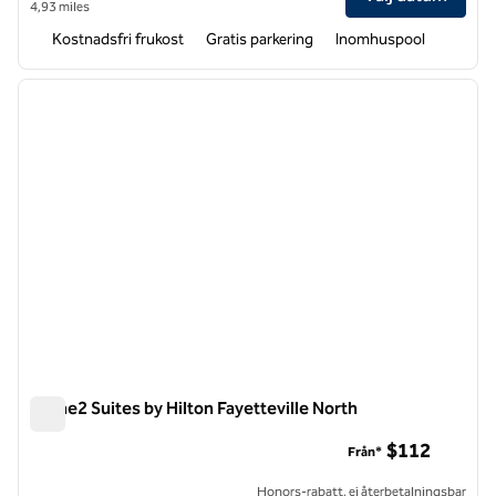
4,93 miles
Kostnadsfri frukost
Gratis parkering
Inomhuspool
1
/
12
föregående bild
nästa b
1 av 12
Home2 Suites by Hilton Fayetteville North
Home2 Suites by Hilton Fayetteville North
$112
Från*
Honors-rabatt, ej återbetalningsbar