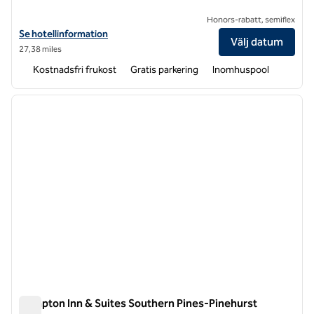
Honors-rabatt, semiflex
Visa hotelldetaljer för Hampton Inn Lumberton
Se hotellinformation
Välj datum
27,38 miles
Kostnadsfri frukost
Gratis parkering
Inomhuspool
1
/
12
föregående bild
nästa b
1 av 12
Hampton Inn & Suites Southern Pines-Pinehurst