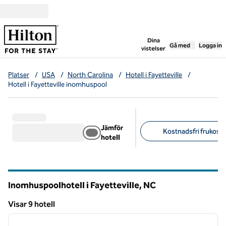
Gå vidare till innehållet
,
öppnar ny flik
Dina
Gå med
Logga in
vistelser
Platser
/
USA
/
North Carolina
/
Hotell i Fayetteville
/
Hotell i Fayetteville inomhuspool
Jämför
Kostnadsfri frukost (
hotell
Föreslagna filter
Inomhuspoolhotell i Fayetteville,
NC
North Carolina
Visar 9 hotell
1
/
12
Visar 9 hotell
föregående bild
nästa b
1 av 12