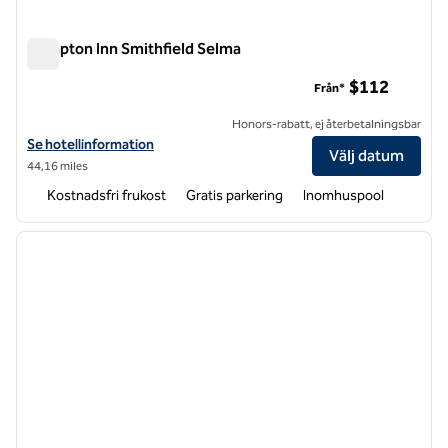
Hampton Inn Smithfield Selma
Hampton Inn Smithfield Selma
$112
Från*
Honors-rabatt, ej återbetalningsbar
Visa hotelldetaljer för Hampton Inn Smithfield Selma
Se hotellinformation
Välj datum
44,16 miles
Kostnadsfri frukost
Gratis parkering
Inomhuspool
1
/
12
föregående bild
nästa b
1 av 12