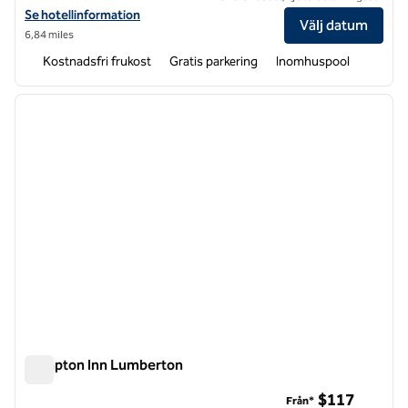
Visa hotelluppgifter för Home2 Suites by Hilton Fayetteville North
Se hotellinformation
Välj datum
6,84 miles
Kostnadsfri frukost
Gratis parkering
Inomhuspool
1
/
12
föregående bild
nästa b
1 av 12
Hampton Inn Lumberton
Hampton Inn Lumberton
$117
Från*