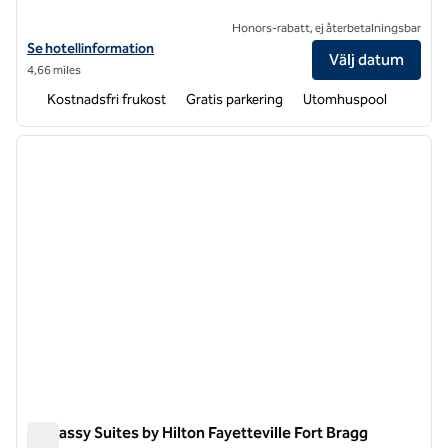
Honors-rabatt, ej återbetalningsbar
Visa hotelldetaljer för Hampton Inn Fayetteville Fort Bragg
Se hotellinformation
Välj datum
4,66 miles
Kostnadsfri frukost
Gratis parkering
Utomhuspool
1
/
12
föregående bild
nästa b
1 av 12
Embassy Suites by Hilton Fayetteville Fort Bragg