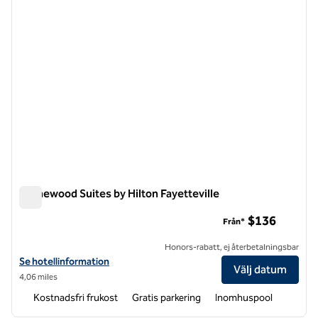
Homewood Suites by Hilton Fayetteville
Homewood Suites by Hilton Fayetteville
$136
Från*
Honors-rabatt, ej återbetalningsbar
Visa hotelluppgifter för Homewood Suites by Hilton Fayetteville
Se hotellinformation
Välj datum
4,06 miles
Kostnadsfri frukost
Gratis parkering
Inomhuspool
1
/
12