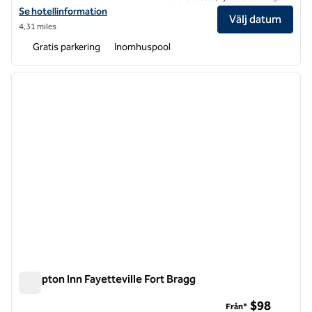
Visa hotelluppgifter för Hilton Garden Inn Fayetteville Fort Bragg
Se hotellinformation
Välj datum
4,31 miles
Gratis parkering
Inomhuspool
1
/
12
föregående bild
nästa b
1 av 12
Hampton Inn Fayetteville Fort Bragg
Hampton Inn Fayetteville Fort Bragg
$98
Från*