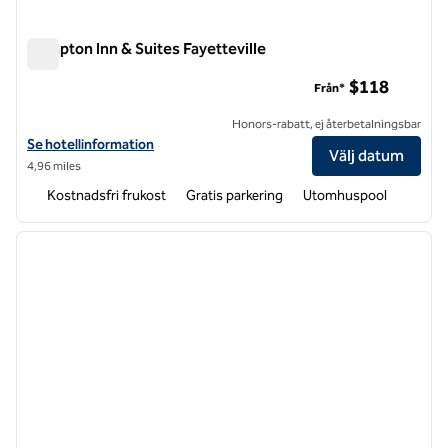
Hampton Inn & Suites Fayetteville
Hampton Inn & Suites Fayetteville
$118
Från*
Honors-rabatt, ej återbetalningsbar
Visa hotelluppgifter för Hampton Inn & Suites Fayetteville
Se hotellinformation
Välj datum
4,96 miles
Kostnadsfri frukost
Gratis parkering
Utomhuspool
1
/
12
föregående bild
nästa b
1 av 12