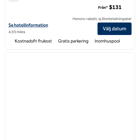
Embassy Suites by Hilton Fayetteville Fort Bragg
$131
Från*
Honors-rabatt, ej återbetalningsbar
Visa hotelluppgifter för Embassy Suites by Hilton Fayetteville Fort B
Se hotellinformation
Välj datum
4,93 miles
Kostnadsfri frukost
Gratis parkering
Inomhuspool
1
/
12
föregående bild
nästa b
1 av 12