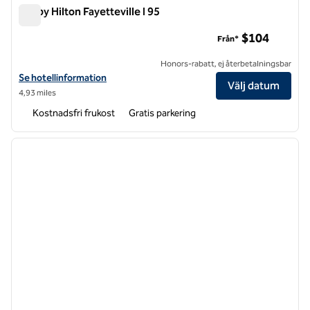
Tru by Hilton Fayetteville I 95
Tru by Hilton Fayetteville I 95
$104
Från*
Honors-rabatt, ej återbetalningsbar
Visa hotelluppgifter för Tru by Hilton Fayetteville I 95
Se hotellinformation
Välj datum
4,93 miles
Kostnadsfri frukost
Gratis parkering
1
/
12
föregående bild
nästa b
1 av 12