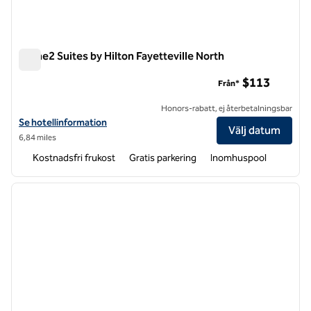
Home2 Suites by Hilton Fayetteville North
Home2 Suites by Hilton Fayetteville North
$113
Från*
Honors-rabatt, ej återbetalningsbar
Visa hotelluppgifter för Home2 Suites by Hilton Fayetteville North
Se hotellinformation
Välj datum
6,84 miles
Kostnadsfri frukost
Gratis parkering
Inomhuspool
1
/
12
föregående bild
nästa b
1 av 12