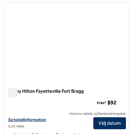
föregående bild
nästa b
1 av 12
Tru by Hilton Fayetteville Fort Bragg
Tru by Hilton Fayetteville Fort Bragg
$92
Från*
Honors-rabatt, ej återbetalningsbar
Visa hotelluppgifter för Tru by Hilton Fayetteville Fort Bragg
Se hotellinformation
Välj datum
4,22 miles