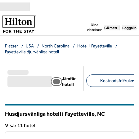
Gå vidare till innehållet
,
öppnar ny flik
Dina
Gå med
Logga in
vistelser
Platser
/
USA
/
North Carolina
/
Hotell i Fayetteville
/
Fayetteville djurvänliga hotell
Jämför
Kostnadsfri frukost 
hotell
Föreslagna filter
Husdjursvänliga hotell i Fayetteville,
NC
North Carolina
Visar 11 hotell
1
/
12
Visar 11 hotell
föregående bild
nästa b
1 av 12