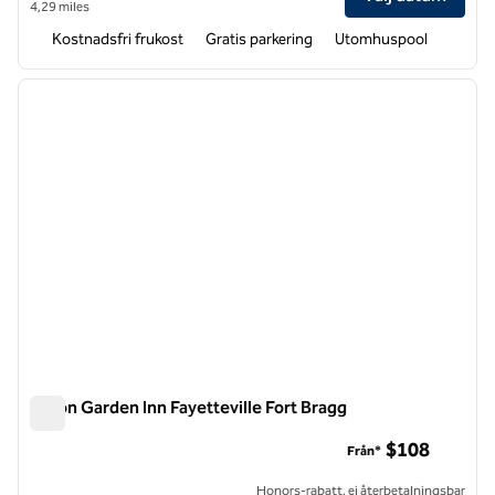
4,29 miles
Kostnadsfri frukost
Gratis parkering
Utomhuspool
1
/
12
föregående bild
nästa b
1 av 12
Hilton Garden Inn Fayetteville Fort Bragg
Hilton Garden Inn Fayetteville Fort Bragg
$108
Från*
Honors-rabatt, ej återbetalningsbar