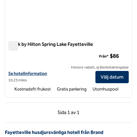
Spark by Hilton Spring Lake Fayetteville
Spark by Hilton Spring Lake Fayetteville
$86
Från*
Honors-rabatt, ej återbetalningsbar
Visa hotelluppgifter för Spark by Hilton Spring Lake Fayetteville
Se hotellinformation
Välj datum
10,23 miles
Kostnadsfri frukost
Gratis parkering
Utomhuspool
Föregående sida, 1 av 1
Nästa sida, 1 av 1
Sida
1 av 1
Sida 1 av 1
Fayetteville husdjursvänliga hotell från Brand