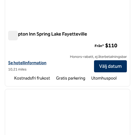
Hampton Inn Spring Lake Fayetteville
Hampton Inn Spring Lake Fayetteville
$110
Från*
Honors-rabatt, ej återbetalningsbar
Visa hotelldetaljer för Hampton Inn Spring Lake Fayetteville
Se hotellinformation
Välj datum
10,21 miles
Kostnadsfri frukost
Gratis parkering
Utomhuspool
1
/
12
föregående bild
nästa b
1 av 12