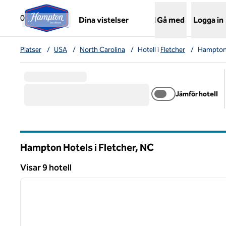
Gå vidare till innehållet
,
öppnar ny flik
0
Dina vistelser
Gå med
Logga in
Platser
/
USA
/
North Carolina
/
Hotell i
Fletcher
/
Hampton 
Jämför hotell
Hampton Hotels i Fletcher,
NC
North Carolina
Visar 9 hotell
1
Visar 9 hotell
föregående bild
1 av 12