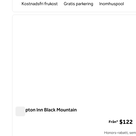
Kostnadsfri frukost
Gratis parkering
Inomhuspool
1
föregående bild
1 av 12
Hampton Inn Black Mountain
Hampton Inn Black Mountain
$122
Från*
Honors-rabatt, semi