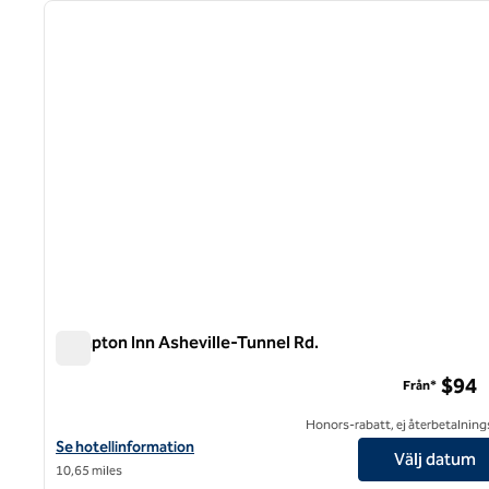
föregående bild
1 av 12
Hampton Inn Asheville-Tunnel Rd.
Hampton Inn Asheville-Tunnel Rd.
$94
Från*
Honors-rabatt, ej återbetalning
Visa hotelldetaljer för Hampton Inn Asheville-Tunnel Rd.
Se hotellinformation
Välj datum
10,65 miles