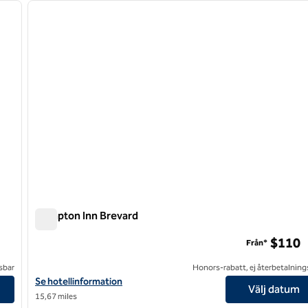
nästa bild
föregående bild
1 av 12
Hampton Inn Brevard
Hampton Inn Brevard
$110
Från*
sbar
Honors-rabatt, ej återbetalning
Visa hotelldetaljer för Hampton Inn Brevard
Se hotellinformation
Välj datum
15,67 miles