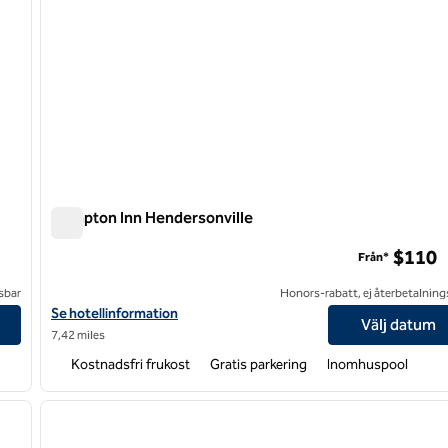
Hampton Inn Hendersonville
Hampton Inn Hendersonville
$110
Från*
sbar
Honors-rabatt, ej återbetalning
Visa hotelldetaljer för Hampton Inn Hendersonville
Se hotellinformation
Välj datum
7,42 miles
Kostnadsfri frukost
Gratis parkering
Inomhuspool
/
12
1
nästa bild
föregående bild
1 av 12