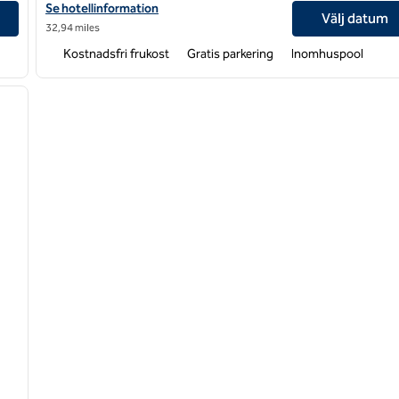
Visa hotelldetaljer för Hampton Inn Marion
Se hotellinformation
Välj datum
32,94 miles
Kostnadsfri frukost
Gratis parkering
Inomhuspool
/
12
nästa bild