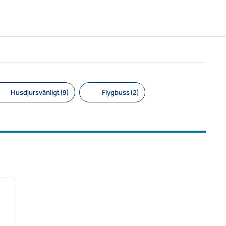
Husdjursvänligt (9)
Flygbuss (2)
/
12
nästa bild