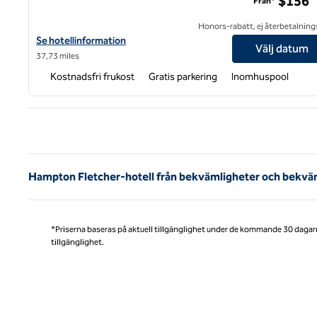
$156
Från*
Honors-rabatt, ej återbetalning
Visa hotelluppgifter för Hampton Inn & Suites Cashiers-Sapphire 
Se hotellinformation
Välj datum
37,73 miles
Kostnadsfri frukost
Gratis parkering
Inomhuspool
Före
Hampton Fletcher-hotell från bekvämligheter och bekvä
*Priserna baseras på aktuell tillgänglighet under de kommande 30 dagar
tillgänglighet.