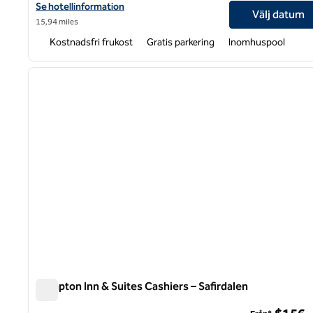
Visa hotelldetaljer för Hampton Inn Black Mountain
Se hotellinformation
Välj datum
15,94 miles
Kostnadsfri frukost
Gratis parkering
Inomhuspool
1
föregående bild
1 av 12
Hampton Inn & Suites Cashiers – Safirdalen
Hampton Inn & Suites Cashiers – Safirdalen