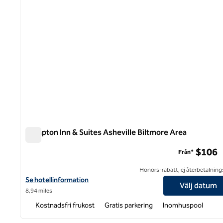
Hampton Inn & Suites Asheville Biltmore Area
Hampton Inn & Suites Asheville Biltmore Area
$106
Från*
Honors-rabatt, ej återbetalning
Visa hotelluppgifter för Hampton Inn & Suites Asheville Biltmore
Se hotellinformation
Välj datum
8,94 miles
Kostnadsfri frukost
Gratis parkering
Inomhuspool
1