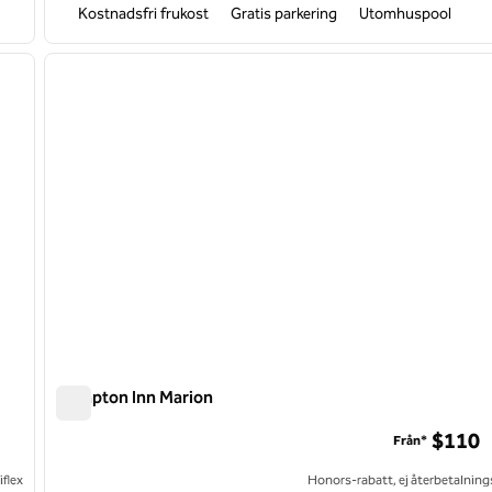
Kostnadsfri frukost
Gratis parkering
Utomhuspool
/
12
1
nästa bild
föregående bild
1 av 12
Hampton Inn Marion
Hampton Inn Marion
$110
Från*
flex
Honors-rabatt, ej återbetalning