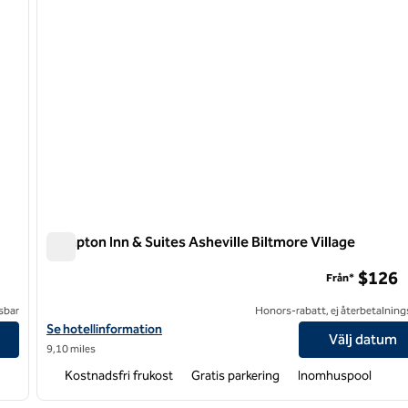
Hampton Inn & Suites Asheville Biltmore Village
Hampton Inn & Suites Asheville Biltmore Village
$126
Från*
sbar
Honors-rabatt, ej återbetalning
 Area
Visa hotelluppgifter för Hampton Inn & Suites Asheville Biltmore 
Se hotellinformation
Välj datum
9,10 miles
Kostnadsfri frukost
Gratis parkering
Inomhuspool
/
12
1