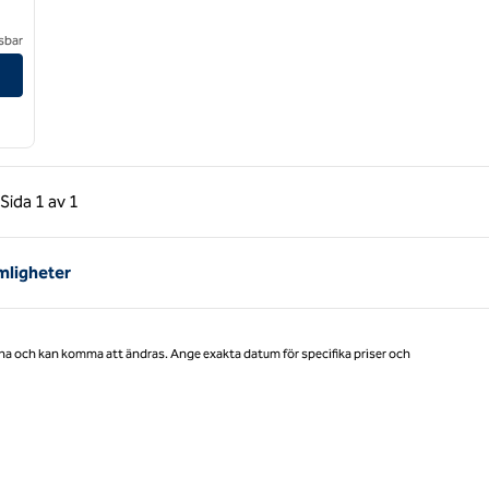
sbar
Valley
gående sida, 1 av 1
Nästa sida, 1 av 1
Sida
1 av 1
Sida 1 av 1
mligheter
na och kan komma att ändras. Ange exakta datum för specifika priser och