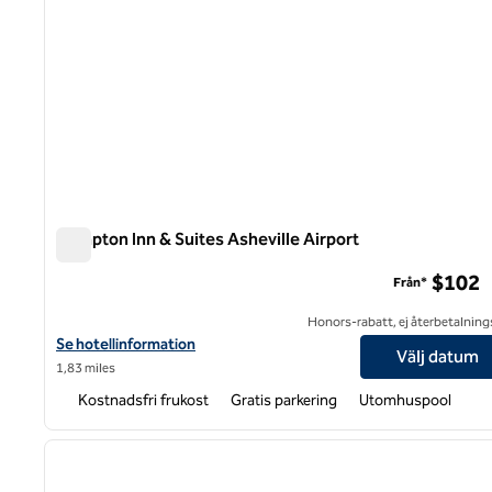
Hampton Inn & Suites Asheville Airport
Hampton Inn & Suites Asheville Airport
$102
Från*
Honors-rabatt, ej återbetalning
Visa hotelluppgifter för Hampton Inn & Suites Asheville Airport
Se hotellinformation
Välj datum
1,83 miles
Kostnadsfri frukost
Gratis parkering
Utomhuspool
1
föregående bild
1 av 12